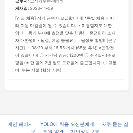
근무지:
오사카부岸和田市
게재일:
2023-11-09
[긴급 채용] 장기 근속자 모집합니다!! *특별 채용에 따
라 지원 마감일이 될 수 있습니다. ・미경험자도 대환
영!!! ・동기 부여에 초점을 맞춘 채용! ・운전면허 소지
자 대환영!! ・남성, 여성 불필요!! ・남성도 활발!! [근무
시간] ・ 08:20 부터 16:55 까지 (65분 휴식) ※연장전
이 있습니다! 〇 시간당 임금: 1200엔 〇 주 4일~ (주로
평일) ※ 한 달에 2번 정도 토요일에 출근합니다. 〇 교통
비: 부분 지불 (협상 가능)
메인 페이지
YOLO에 처음 오신분에게
자주 묻는 질
문
회원 약관
개인정보보호