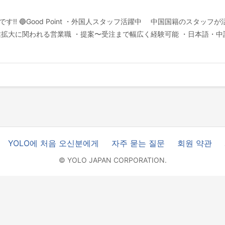
! 🔵Good Point ・外国人スタッフ活躍中 中国国籍のスタッフ
拡大に関われる営業職 ・提案〜受注まで幅広く経験可能 ・日本語・中
YOLO에 처음 오신분에게
자주 묻는 질문
회원 약관
© YOLO JAPAN CORPORATION.