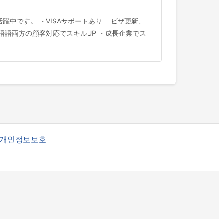
が活躍中です。 ・VISAサポートあり ビザ更新、
語語両方の顧客対応でスキルUP ・成長企業でス
개인정보보호