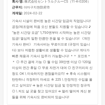
회사 명:
株式会社セントラルクルーCS（11-K-0206）
근무지:
야마구치현防府市
게재일:
2024-02-22
기숙사 시설이 완비된 높은 시간당 임금의 직업입니다!
공장/제조업에 처음 오신 분들도 지원할 수 있습니다 ♪
“높은 시간당 요금” 1,750엔부터 시작하는 높은 시간당
임금! 열심히 일한 만큼만 돈을 벌 수 있습니다! 《개인
기숙사 완비》 기숙사비는 무료이므로 (규정이 있습니
다) 보다 저렴한 생활비로 생활할 수 있습니다! 게다가
빠른 채용과 기숙사 입주가 가능합니다! ＊＊ 포인트＊
＊ ◎ 주간 결제 가능 ◎ 월 수입 39만엔 이상 ◎ 120일
이상의 연간 휴일 ◎ 무료 자전거 대여 ◎ 친구끼리의 신
청도 OK \ 미숙하지만 괜찮을까요!?/ ⇒ 후속 시스템이
탄탄하니 걱정하지 마세요 ☆ 225 \ 안정적인 수입을 올
리고 싶어요!/ ⇒ 높은 시간당 임금 및 안정적인 정규직
◎ \ 저도 살 곳을 찾고 있어요!/ ⇒ 멀리 떨어져 계신 분
들을 위해 기숙사도 완비되어 있습니다!