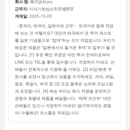
회사 명:
株式会社ars
근무지:
미야기현仙台市宮城野区
게재일:
2025-12-05
〈중국어, 태국어, 일본어로 근무〉 모국어로 함께 작업
해 보는 건 어떨까요? 대만과 태국에서 온 투어 게스트
를 일본 기념품으로 “접대”하는 것이 직업입니다. 우리가
배송한 제품은 “일본에서의 즐거운 추억”의 일부가 될 것
입니다. [1] 주문 확인 주문은 대만 투어 컨덕터로부터
LINE 또는 TEL을 통해 접수됩니다. 걱정하지 마세요. 선
배들이 전폭적으로 지원해 줄 거예요. [2] 피킹/분류 주
문서를 보면서 창고에서 상품을 수거하세요. 과자, 과일,
음료, 목걸이, 부적 등 [3] 포장 품목은 상자에 조심스럽
게 포장됩니다. [4] 배송 우리는 회사 차량을 운전하고
공항과 호텔에 제품을 배달합니다. “매력 포인트” 대만
선배들도 있으니 걱정하지 마세요! 덜거덕거려도 괜찮
아! 수월해요! 코스튬은 무료입니다!