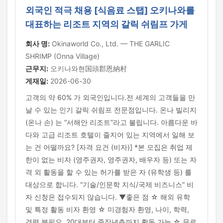
외국인 적극 채용 [식음료 스탭] 오키나와를
대표하는 리조트 지역의 갈릭 쉬림프 가게
회사 명:
Okinaworld Co., Ltd. — THE GARLIC
SHRIMP (Onna Village)
근무지:
오키나와현国頭郡恩納村
게재일:
2026-06-30
고객의 약 60% 가 외국인입니다.전 세계의 고객들을 만
날 수 있는 인기 갈릭 쉬림프 전문점입니다. 온나 빌리지
(온나 손) 는 “서해안 리조트”라고 불립니다. 아름다운 바
다와 고급 리조트 호텔이 줄지어 있는 지역에서 일해 보
는 건 어떨까요? [자격 요건 (비자)] *본 모집은 취업 제
한이 없는 비자 (영주권자, 영주권자, 배우자 등) 또는 자
격 외 활동을 할 수 있는 허가를 받은 자 (유학생 등) 를
대상으로 합니다. “기술/인문학 지식/국제 비즈니스” 비
자 신청은 접수되지 않습니다. ▼좋은 점 ☆ 해외 유학
및 특정 활동 비자 환영 ☆ 미경험자 환영, 나이, 학력,
경력 불필요, 20대부터 중장년층까지 활동 가능 ☆ 무료