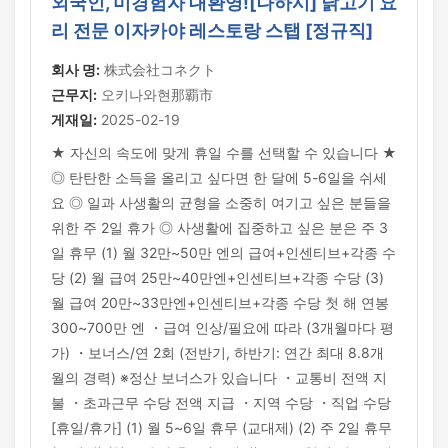
외국인, 미경험자 대환영![나하시] 닭고기 요
리 전문 이자카야 레스토랑 스탭 [정규직]
회사 명:
株式会社コネクト
근무지:
오키나와현那覇市
게재일:
2025-02-19
★ 자신의 속도에 맞게 휴일 수를 선택할 수 있습니다 ★
◎ 탄탄한 소득을 올리고 싶다면 한 달에 5-6일을 쉬세
요 ◎ 일과 사생활의 균형을 소중히 여기고 싶은 분들을
위한 주 2일 휴가 ◎ 사생활에 집중하고 싶은 분은 주 3
일 휴무 (1) 월 32만~50만 엔의 급여+인센티브+각종 수
당 (2) 월 급여 25만~40만엔+인센티브+각종 수당 (3)
월 급여 20만~33만엔+인센티브+각종 수당 첫 해 연봉
300~700만 엔 ・급여 인상/필요에 따라 (3개월마다 평
가) ・보너스/연 2회 (전반기, 하반기: 연간 최대 8.8개
월의 경력) ※정산 보너스가 있습니다 ・교통비 전액 지
불 ・초과근무 수당 전액 지급 ・지역 수당 ・직업 수당
[휴일/휴가] (1) 월 5~6일 휴무 (교대제) (2) 주 2일 휴무