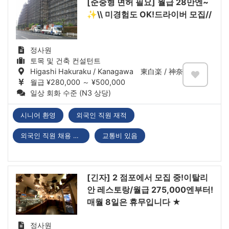
[준중형 면허 필요] 월급 28만엔~
✨\\ 미경험도 OK!드라이버 모집//
정사원
토목 및 건축 컨설턴트
Higashi Hakuraku / Kanagawa 東白楽 / 神奈川県
월급 ¥280,000 ～ ¥500,000
일상 회화 수준 (N3 상당)
시니어 환영
외국인 직원 재적
외국인 직원 채용 실적 있음
교통비 있음
[긴자] 2 점포에서 모집 중!이탈리
안 레스토랑/월급 275,000엔부터!
매월 8일은 휴무입니다 ★
정사원