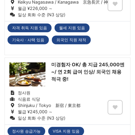
Keikyu Nagasawa / Kanagawa 京急長沢 / 神奈川県
월급 ¥226,000 ～
일상 회화 수준 (N3 상당)
자격 취득 지원 있음
월세 지원 있음
기숙사 · 사택 있음
외국인 직원 재적
미경험자 OK/ 총 지급 245,000엔
~/ 연 2회 급여 인상/ 외국인 채용
적극 중!
정사원
식음료 식당
Shinjuku / Tokyo 新宿 / 東京都
월급 ¥245,000 ～
일상 회화 수준 (N3 상당)
정사원 승급가능
VISA 지원 있음