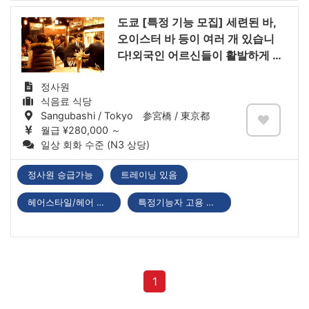
도쿄 [특정 기능 모집] 세련된 바,
오이스터 바 등이 여러 개 있습니
다!외국인 어르신들이 활발하게 활
동하고 있습니다
정사원
식음료 식당
Sangubashi / Tokyo 参宮橋 / 東京都
월급 ¥280,000 ～
일상 회화 수준 (N3 상당)
정사원 승급가능
트레이닝 있음
헤어스타일/헤어 컬러 자유
특정기능자 고용 기업
1