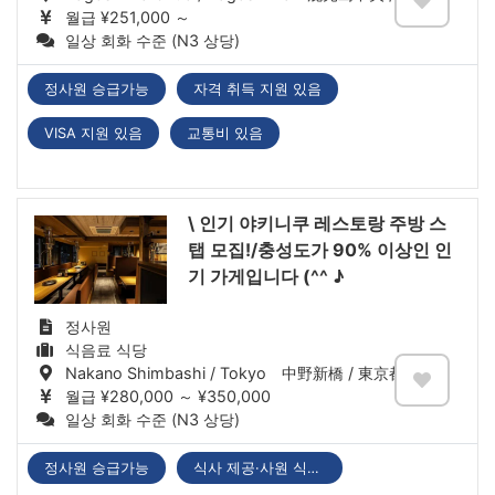
월급 ¥251,000 ～
일상 회화 수준 (N3 상당)
정사원 승급가능
자격 취득 지원 있음
VISA 지원 있음
교통비 있음
\ 인기 야키니쿠 레스토랑 주방 스
탭 모집!/충성도가 90% 이상인 인
기 가게입니다 (^^ ♪
정사원
식음료 식당
Nakano Shimbashi / Tokyo 中野新橋 / 東京都
월급 ¥280,000 ～ ¥350,000
일상 회화 수준 (N3 상당)
정사원 승급가능
식사 제공·사원 식당 있음