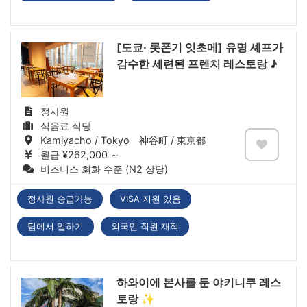
[도쿄· 롯폰기 잇초메] 유명 셰프가
감수한 세련된 프렌치 레스토랑 ♪
정사원
식음료 식당
Kamiyacho / Tokyo 神谷町 / 東京都
월급 ¥262,000 ～
비즈니스 회화 수준 (N2 상당)
정사원 승급가능
VISA 지원 있음
팀에서 일하기
외국인 직원 재적
하와이에 본사를 둔 야키니쿠 레스
토랑 ✨