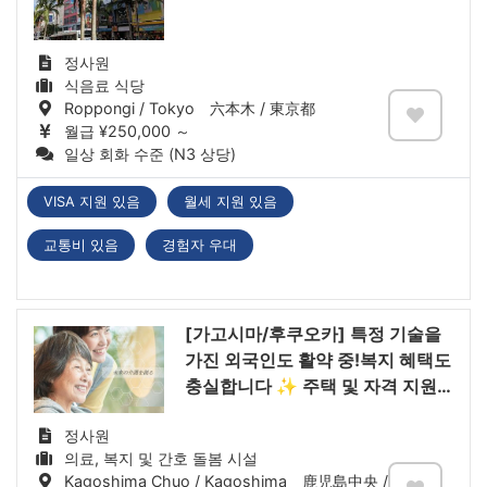
정사원
식음료 식당
Roppongi / Tokyo 六本木 / 東京都
월급 ¥250,000 ～
일상 회화 수준 (N3 상당)
VISA 지원 있음
월세 지원 있음
교통비 있음
경험자 우대
[가고시마/후쿠오카] 특정 기술을
가진 외국인도 활약 중!복지 혜택도
충실합니다 ✨ 주택 및 자격 지원
가능
정사원
의료, 복지 및 간호 돌봄 시설
Kagoshima Chuo / Kagoshima 鹿児島中央 / 鹿児島県