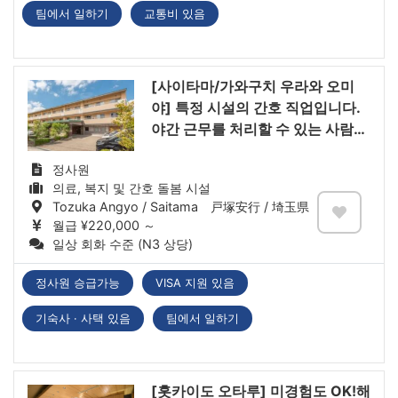
팀에서 일하기
교통비 있음
[사이타마/가와구치 우라와 오미
야] 특정 시설의 간호 직업입니다.
야간 근무를 처리할 수 있는 사람에
한함!
정사원
의료, 복지 및 간호 돌봄 시설
Tozuka Angyo / Saitama 戸塚安行 / 埼玉県
월급 ¥220,000 ～
일상 회화 수준 (N3 상당)
정사원 승급가능
VISA 지원 있음
기숙사 · 사택 있음
팀에서 일하기
[홋카이도 오타루] 미경험도 OK!해