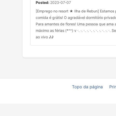
Posted:
2023-07-07
[Emprego no resort ★ Ilha de Rebun] Estamos pr
comida é grátis! O agradável dormitório privado es
Para amantes de flores! Uma pessoa que ama a
máximo as férias (*^^) v ·. ·. ·. ·. ·. ·. ·. ·. ·
ao vivo ♪♪
Topo da página
Pri