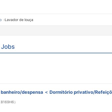
o
Lavador de louça
 Jobs
o banheiro/despensa ＜ Dormitório privativo/Refeiç
169H6）