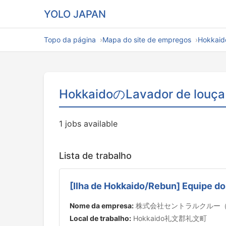
YOLO JAPAN
Topo da página
Mapa do site de empregos
Hokkaid
HokkaidoのLavador de louça
1 jobs available
Lista de trabalho
[Ilha de Hokkaido/Rebun] Equipe d
Nome da empresa:
株式会社セントラルクルー（8
Local de trabalho:
Hokkaido礼文郡礼文町