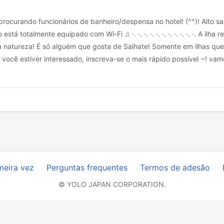
ocurando funcionários de banheiro/despensa no hotel! (^^)! Alto sal
tá totalmente equipado com Wi-Fi ♫ ·. ·. ·. ·. ·. ·. ·. ·. ·. ·. ·. A ilh
 natureza! É só alguém que gosta de Saihate! Somente em ilhas que
. ·. ·. Se você estiver interessado, inscreva-se o mais rápido possível 
meira vez
Perguntas frequentes
Termos de adesão
© YOLO JAPAN CORPORATION.