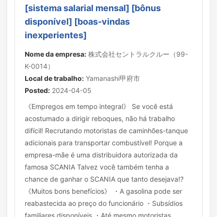
[sistema salarial mensal] [bônus
disponível] [boas-vindas
inexperientes]
Nome da empresa:
株式会社セントラルクルー（99-
K-0014）
Local de trabalho:
Yamanashi甲府市
Posted:
2024-04-05
《Empregos em tempo integral》 Se você está
acostumado a dirigir reboques, não há trabalho
difícil! Recrutando motoristas de caminhões-tanque
adicionais para transportar combustível! Porque a
empresa-mãe é uma distribuidora autorizada da
famosa SCANIA Talvez você também tenha a
chance de ganhar o SCANIA que tanto desejava!?
《Muitos bons benefícios》 ・A gasolina pode ser
reabastecida ao preço do funcionário ・Subsídios
familiares disponíveis ・Até mesmo motoristas