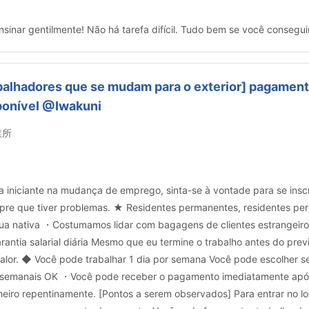
sinar gentilmente! Não há tarefa difícil. Tudo bem se você consegu
trabalhadores que se mudam para o exterior] pagame
sponível @Iwakuni
業所
iniciante na mudança de emprego, sinta-se à vontade para se insc
mpre que tiver problemas. ★ Residentes permanentes, residentes pe
a nativa ・Costumamos lidar com bagagens de clientes estrangeiro
ntia salarial diária Mesmo que eu termine o trabalho antes do prev
lor. ◆ Você pode trabalhar 1 dia por semana Você pode escolher seu
 semanais OK ・Você pode receber o pagamento imediatamente após
eiro repentinamente. [Pontos a serem observados] Para entrar no loc