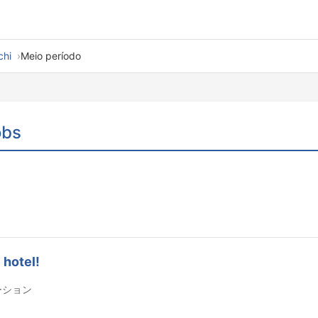
hi
Meio período
obs
 hotel!
ーション