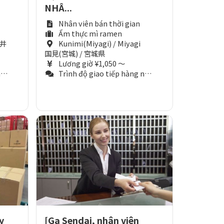
NHÂ...
Nhân viên bán thời gian
Ẩm thực mì ramen
荒井
Kunimi(Miyagi) / Miyagi
国見(宮城) / 宮城県
Lương giờ ¥1,050 ～
)
Trình độ giao tiếp hàng ngày (Tương đương N3)
y
[Ga Sendai, nhân viên