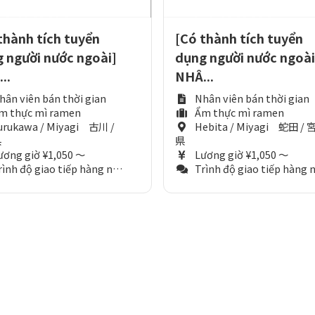
thành tích tuyển
[Có thành tích tuyển
 người nước ngoài]
dụng người nước ngoài
..
NHÂ...
hân viên bán thời gian
Nhân viên bán thời gian
m thực mì ramen
Ẩm thực mì ramen
urukawa / Miyagi 古川 /
Hebita / Miyagi 蛇田 / 
県
県
ương giờ ¥1,050 ～
Lương giờ ¥1,050 ～
nh độ giao tiếp hàng ngày (Tương đương N3)
Trình độ giao tiếp hàng ngày (Tương đương N3