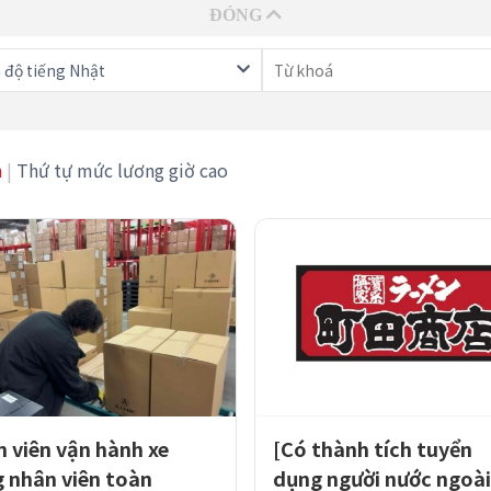
 độ tiếng Nhật
h
|
Thứ tự mức lương giờ cao
 viên vận hành xe
[Có thành tích tuyển
 nhân viên toàn
dụng người nước ngoài