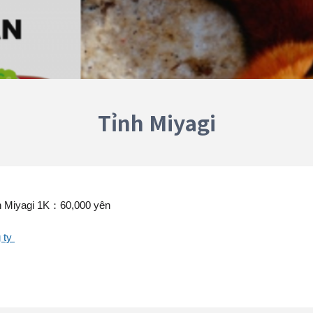
Tỉnh Miyagi
h Miyagi
1K：60,000 yên
g ty