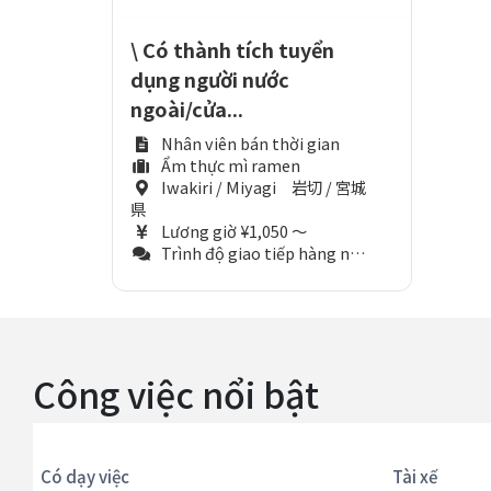
\ Có thành tích tuyển
dụng người nước
ngoài/cửa...
Nhân viên bán thời gian
Ẩm thực mì ramen
Iwakiri / Miyagi 岩切 / 宮城
県
Lương giờ ¥1,050 ～
Trình độ giao tiếp hàng ngày (Tương đương N3)
Công việc nổi bật
Có dạy việc
Tài xế