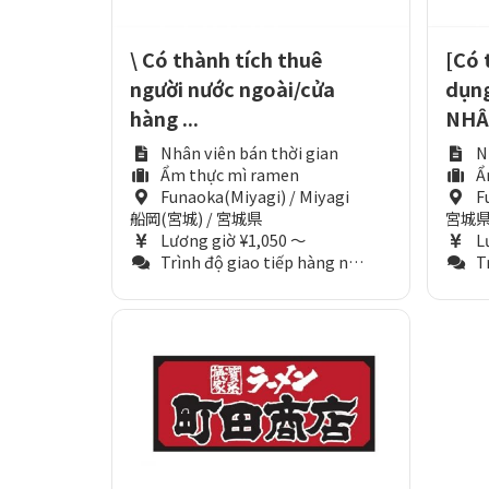
\ Có thành tích thuê
[Có 
người nước ngoài/cửa
dụng
hàng ...
NHÂ.
Nhân viên bán thời gian
N
Ẩm thực mì ramen
Ẩ
Funaoka(Miyagi) / Miyagi
F
船岡(宮城) / 宮城県
宮城
Lương giờ ¥1,050 ～
L
Trình độ giao tiếp hàng ngày (Tương đương N3)
Trì