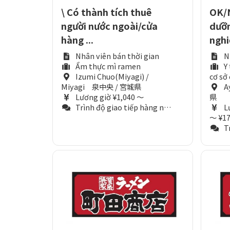
\ Có thành tích thuê
OK/N
người nước ngoài/cửa
dưỡn
hàng ...
nghi
Nhân viên bán thời gian
N
Ẩm thực mì ramen
Y
Izumi Chuo(Miyagi) /
cơ sở
Miyagi 泉中央 / 宮城県
A
Lương giờ ¥1,040 ～
県
Trình độ giao tiếp hàng ngày (Tương đương N3)
L
～ ¥17
Trì