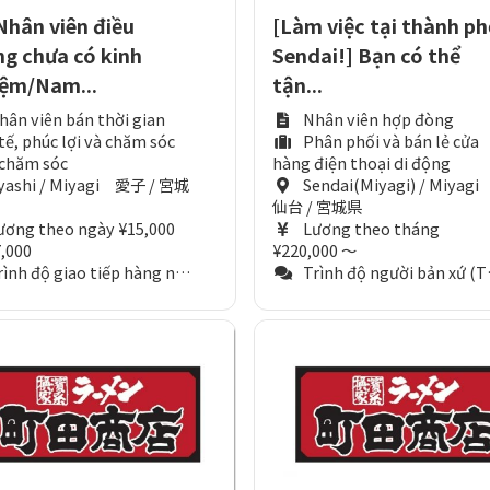
hân viên điều
[Làm việc tại thành ph
g chưa có kinh
Sendai!] Bạn có thể
ệm/Nam...
tận...
hân viên bán thời gian
Nhân viên hợp đòng
 tế, phúc lợi và chăm sóc
Phân phối và bán lẻ cửa
 chăm sóc
hàng điện thoại di động
yashi / Miyagi 愛子 / 宮城
Sendai(Miyagi) / Miyag
仙台 / 宮城県
ương theo ngày ¥15,000
Lương theo tháng
,000
¥220,000 ～
nh độ giao tiếp hàng ngày (Tương đương N3)
Trình độ người bản xứ (Tương đương N1)