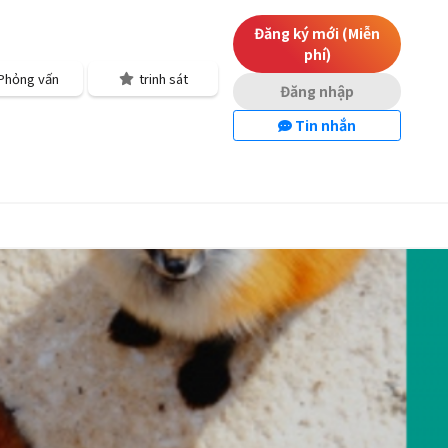
Đăng ký mới (Miễn
phí)
Phỏng vấn
trinh sát
Đăng nhập
Tin nhắn