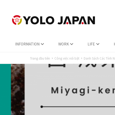
INFORMATION
WORK
LIFE
Trang đầu tiên
Công việc nổi bật
Danh Sách Các Tính N