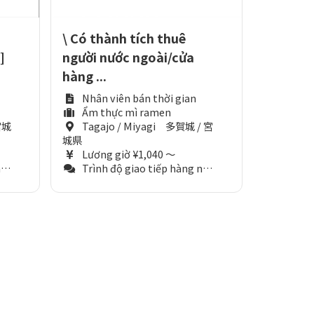
\ Có thành tích thuê
]
người nước ngoài/cửa
hàng ...
Nhân viên bán thời gian
Ẩm thực mì ramen
宮城
Tagajo / Miyagi 多賀城 / 宮
城県
Lương giờ ¥1,040 ～
)
Trình độ giao tiếp hàng ngày (Tương đương N3)