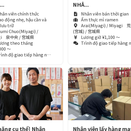
...
NHÂ...
hân viên chính thức
Nhân viên bán thời gian
ao động nhẹ, hậu cần và
Ẩm thực mì ramen
 lưu trữ
Arai(Miyagi) / Miyagi 
zumi Chuo(Miyagi) /
(宮城) / 宮城県
gi 泉中央 / 宮城県
Lương giờ ¥1,100 ～
ương theo tháng
Trình độ giao tiếp hàng ngày (Tương đương N3
000 ～
nh độ giao tiếp hàng ngày (Tương đương N3)
năng cụ thể] Nhân
Nhân viên lấy hàng ma