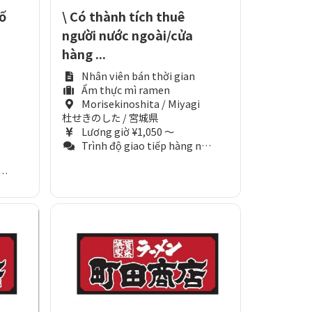
ố
\ Có thành tích thuê
người nước ngoài/cửa
hàng ...
Nhân viên bán thời gian
Ẩm thực mì ramen
Morisekinoshita / Miyagi
i
杜せきのした / 宮城県
Lương giờ ¥1,050 ～
Trình độ giao tiếp hàng ngày (Tương đương N3)