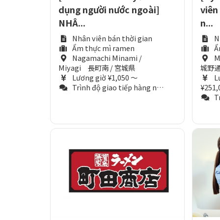
dụng người nước ngoài]
viên
NHÂ...
n...
Nhân viên bán thời gian
N
Ẩm thực mì ramen
Ẩ
Nagamachi Minami /
M
Miyagi 長町南 / 宮城県
城野通
Lương giờ ¥1,050 ～
L
Trình độ giao tiếp hàng ngày (Tương đương N3)
¥251,
Trì