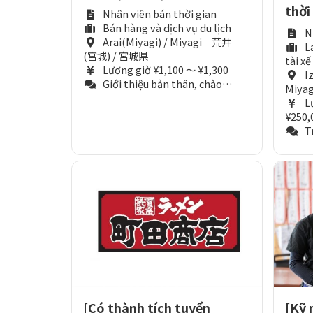
thời 
Nhân viên bán thời gian
Bán hàng và dịch vụ du lịch
N
Arai(Miyagi) / Miyagi 荒井
L
(宮城) / 宮城県
tài xế
Lương giờ ¥1,100 ～ ¥1,300
I
Giới thiệu bản thân, chào hỏi.（Tương đương N5）
Miya
L
¥250,
Trì
[Có thành tích tuyển
[Kỹ 