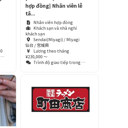
t
hợp đồng] Nhân viên lễ
tâ...
Nhân viên hợp đòng
Khách sạn và nhà nghỉ
khách sạn
Sendai(Miyagi) / Miyagi
仙台 / 宮城県
50
Lương theo tháng
)
¥230,000 ～
Trình độ giao tiếp trong công việc (Tương đương N2)