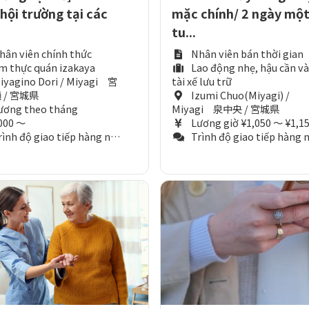
 hội trường tại các
mặc chính/ 2 ngày mộ
tu...
hân viên chính thức
Nhân viên bán thời gian
m thực quán izakaya
Lao động nhẹ, hậu cần và
iyagino Dori / Miyagi 宮
tài xế lưu trữ
 / 宮城県
Izumi Chuo(Miyagi) /
ương theo tháng
Miyagi 泉中央 / 宮城県
000 ～
Lương giờ ¥1,050 ～ ¥1,1
nh độ giao tiếp hàng ngày (Tương đương N3)
Trình độ giao tiếp hàng ngày (Tương đương N3