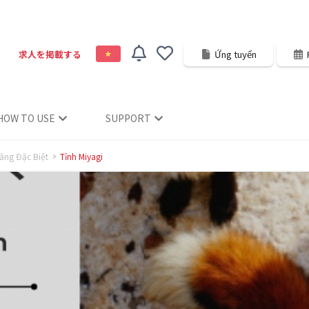
求人を掲載する
Ứng tuyển
HOW TO USE
SUPPORT
ăng Đặc Biệt
Tỉnh Miyagi