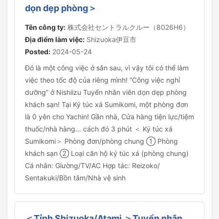
dọn dẹp phòng＞
Tên công ty:
株式会社セントラルクルー（8026H6）
Địa điểm làm việc:
Shizuoka伊豆市
Posted:
2024-05-24
Đó là một công việc ở sân sau, vì vậy tôi có thể làm
việc theo tốc độ của riêng mình! “Công việc nghỉ
dưỡng” ở Nishiizu Tuyển nhân viên dọn dẹp phòng
khách sạn! Tại Ký túc xá Sumikomi, một phòng đơn
là 0 yên cho Yachin! Gần nhà, Cửa hàng tiện lực/tiệm
thuốc/nhà hàng... cách đó 3 phút ＜ Ký túc xá
Sumikomi＞ Phòng đơn/phòng chung ① Phòng
khách sạn ② Loại căn hộ ký túc xá (phòng chung)
Cá nhân: Giường/TV/AC Hợp tác: Reizoko/
Sentakuki/Bồn tắm/Nhà vệ sinh
＜Tỉnh Shizuoka/Atami ＞Tuyển nhân