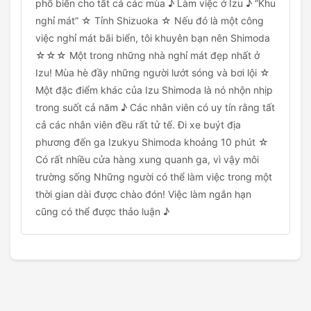
phổ biến cho tất cả các mùa ♪ Làm việc ở Izu ♪ “Khu
nghỉ mát” ☆ Tỉnh Shizuoka ☆ Nếu đó là một công
việc nghỉ mát bãi biển, tôi khuyên bạn nên Shimoda
☆☆☆ Một trong những nhà nghỉ mát đẹp nhất ở
Izu! Mùa hè đầy những người lướt sóng và bơi lội ☆
Một đặc điểm khác của Izu Shimoda là nó nhộn nhịp
trong suốt cả năm ♪ Các nhân viên có uy tín rằng tất
cả các nhân viên đều rất tử tế. Đi xe buýt địa
phương đến ga Izukyu Shimoda khoảng 10 phút ☆
Có rất nhiều cửa hàng xung quanh ga, vì vậy môi
trường sống Những người có thể làm việc trong một
thời gian dài được chào đón! Việc làm ngắn hạn
cũng có thể được thảo luận ♪