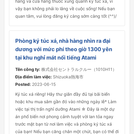
hàng và cửa hàng thuốc xung quanh ký túc xá, vì
vậy bạn không phải lo lắng về cuộc sống! Nếu bạn
quan tâm, vui lòng đăng ký càng sớm càng tốt (^^)/
Phòng ký túc xá, nhà hàng nhìn ra đại
dương với mức phí theo giờ 1300 yên
tại khu nghỉ mát nổi tiếng Atami
Tên công ty:
株式会社セントラルクルー（1010H11）
Địa điểm làm việc:
Shizuoka熱海市
Posted:
2023-06-15
Ký túc xá riêng! Hãy thư giãn đầy đủ tại bãi biển
hoặc khu mua sắm gần đó vào những ngày lễ* Làm
việc tại thị trấn nghỉ dưỡng Atami ☆ Đây là một dự
án phổ biến nơi phong cảnh tuyệt vời lan tỏa ngay
trước mặt bạn từ nơi làm việc và phòng ký túc xá
của bạn! Nếu bạn căng chân một chút, bạn có thể đi