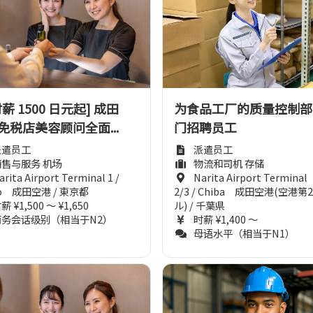
薪 1500 日元起] 成田
为食品工厂的质量控制部
免税店美容顾问全面...
门招聘员工
派遣员工
派遣员工
销售与服务 机场
物流和司机 存储
arita Airport Terminal 1 /
Narita Airport Terminal
yo 成田空港 / 東京都
2/3 / Chiba 成田空港(空港第
薪 ¥1,500 ～ ¥1,650
ル) / 千葉県
商务会话级别（相当于N2）
时薪 ¥1,400 ～
母语水平（相当于N1）