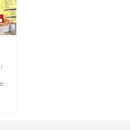
/
2ビ
）