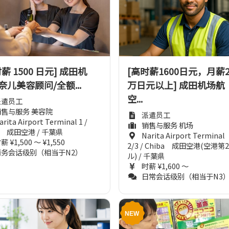
薪 1500 日元] 成田机
[高时薪1600日元，月薪2
奈儿美容顾问/全额...
万日元以上] 成田机场航
空...
派遣员工
销售与服务 美容院
派遣员工
arita Airport Terminal 1 /
销售与服务 机场
ba 成田空港 / 千葉県
Narita Airport Terminal
薪 ¥1,500 ～ ¥1,550
2/3 / Chiba 成田空港(空港第
商务会话级别（相当于N2）
ル) / 千葉県
时薪 ¥1,600 ～
日常会话级别（相当于N3