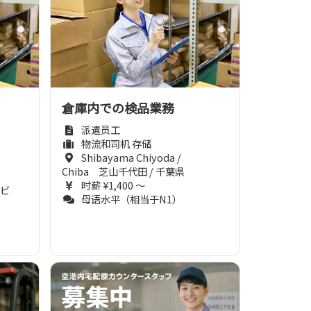
倉庫内での検品業務
派遣员工
物流和司机 存储
Shibayama Chiyoda /
Chiba 芝山千代田 / 千葉県
时薪 ¥1,400 ～
2ビ
母语水平（相当于N1）