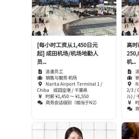
[每小时工资从1,450日元
高时薪
起] 成田机场/机场地勤人
250
员...
机...
派遣员工
销售与服务 机场
Narita Airport Terminal 1 /
N
Chiba 成田空港 / 千葉県
2/3 
时薪 ¥1,450 ～ ¥1,550
ル) /
商务会话级别（相当于N2）
时