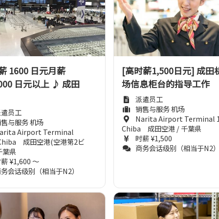
 1600 日元月薪
[高时薪1,500日元] 成田
,000 日元以上 ♪ 成田
场信息柜台的指导工作
派遣员工
销售与服务 机场
派遣员工
Narita Airport Terminal 1
销售与服务 机场
Chiba 成田空港 / 千葉県
arita Airport Terminal
时薪 ¥1,500
/ Chiba 成田空港(空港第2ビ
商务会话级别（相当于N2
 千葉県
薪 ¥1,600 ～
商务会话级别（相当于N2）