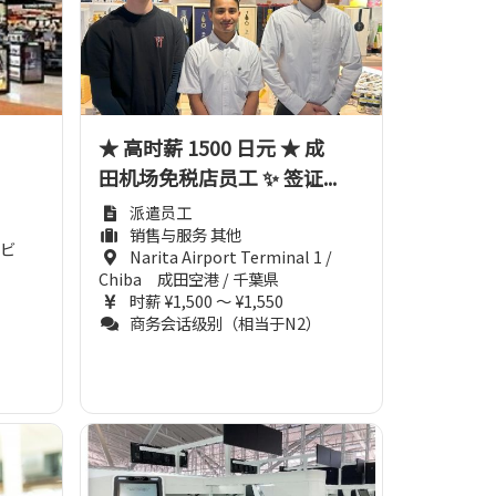
★ 高时薪 1500 日元 ★ 成
田机场免税店员工 ✨ 签证...
派遣员工
销售与服务 其他
2ビ
Narita Airport Terminal 1 /
Chiba 成田空港 / 千葉県
时薪 ¥1,500 ～ ¥1,550
）
商务会话级别（相当于N2）