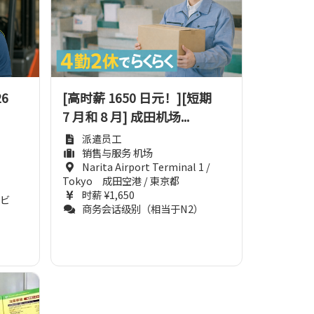
6
[高时薪 1650 日元！][短期
7 月和 8 月] 成田机场...
派遣员工
销售与服务 机场
Narita Airport Terminal 1 /
Tokyo 成田空港 / 東京都
时薪 ¥1,650
2ビ
商务会话级别（相当于N2）
）