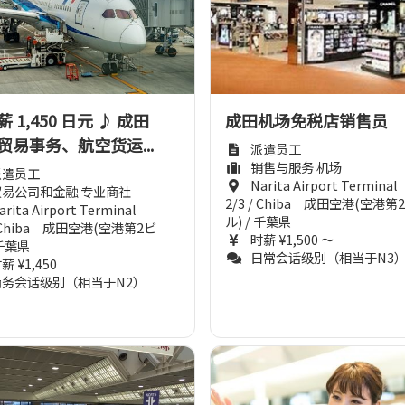
 1,450 日元 ♪ 成田
成田机场免税店销售员
贸易事务、航空货运...
派遣员工
销售与服务 机场
派遣员工
Narita Airport Terminal
贸易公司和金融 专业商社
2/3 / Chiba 成田空港(空港第
arita Airport Terminal
ル) / 千葉県
/ Chiba 成田空港(空港第2ビ
时薪 ¥1,500 ～
 千葉県
日常会话级别（相当于N3
薪 ¥1,450
商务会话级别（相当于N2）