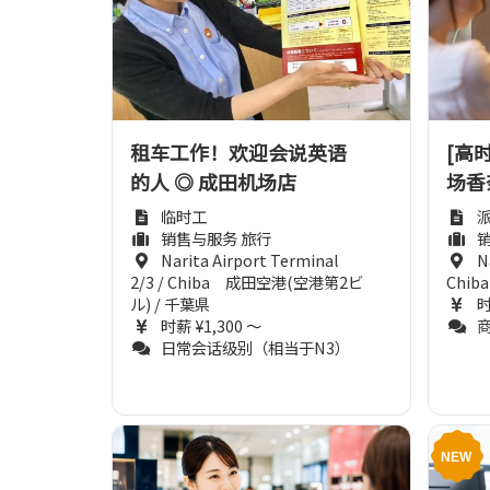
租车工作！欢迎会说英语
[高时
的人 ◎ 成田机场店
场香
临时工
销售与服务 旅行
Narita Airport Terminal
N
2/3 / Chiba 成田空港(空港第2ビ
Chi
ル) / 千葉県
时
时薪 ¥1,300 ～
日常会话级别（相当于N3）