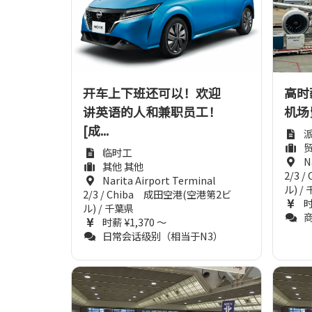
开车上下班还可以！欢迎
高时薪
讲英语的人和兼职员工！
机场
[成...
临时工
N
其他 其他
2/3 
Narita Airport Terminal
ル) /
2/3 / Chiba 成田空港(空港第2ビ
时
ル) / 千葉県
时薪 ¥1,370 ～
日常会话级别（相当于N3）