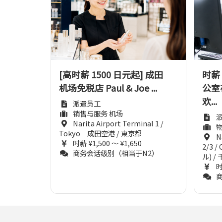
[高时薪 1500 日元起] 成田
时薪 
机场免税店 Paul & Joe ...
公室
欢...
派遣员工
销售与服务 机场
Narita Airport Terminal 1 /
物
Tokyo 成田空港 / 東京都
N
时薪 ¥1,500 ～ ¥1,650
2/3 
商务会话级别（相当于N2）
ル) /
时