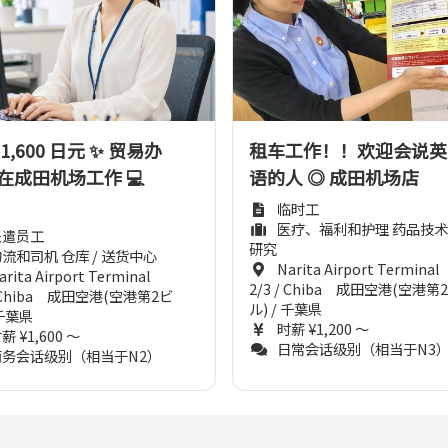
1,600 日元 ✨ 贸易办
租车工作！！欢迎会说英
在成田机场工作 💻
语的人 ◎ 成田机场店
临时工
医疗、福利和护理 药品技术 
派遣员工
研究
流和司机 仓库 / 送货中心
Narita Airport Terminal
arita Airport Terminal
2/3 / Chiba 成田空港(空港第
/ Chiba 成田空港(空港第2ビ
ル) / 千葉県
 千葉県
时薪 ¥1,200 ～
薪 ¥1,600 ～
日常会话级别（相当于N3
商务会话级别（相当于N2）