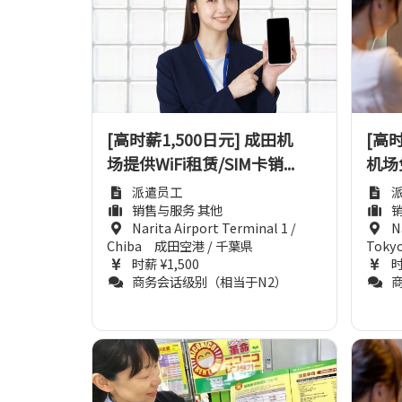
[高时薪1,500日元] 成田机
[高时
场提供WiFi租赁/SIM卡销...
机场
派遣员工
销售与服务 其他
Narita Airport Terminal 1 /
N
Chiba 成田空港 / 千葉県
Tok
时薪 ¥1,500
时
商务会话级别（相当于N2）