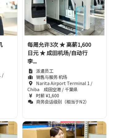
机
每周允许3次 ★ 高薪1,600
日元 ★ 成田机场/自动行
李...
派遣员工
 /
销售与服务 机场
Narita Airport Terminal 1 /
Chiba 成田空港 / 千葉県
）
时薪 ¥1,600
商务会话级别（相当于N2）