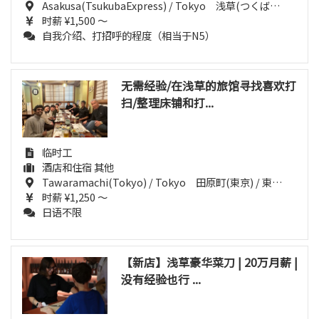
Asakusa(TsukubaExpress) / Tokyo 浅草(つくばEXP) / 東京都
时薪 ¥1,500 ～
自我介绍、打招呼的程度（相当于N5）
无需经验/在浅草的旅馆寻找喜欢打
扫/整理床铺和打...
临时工
酒店和住宿 其他
Tawaramachi(Tokyo) / Tokyo 田原町(東京) / 東京都
时薪 ¥1,250 ～
日语不限
【新店】浅草豪华菜刀 | 20万月薪 |
没有经验也行 ...