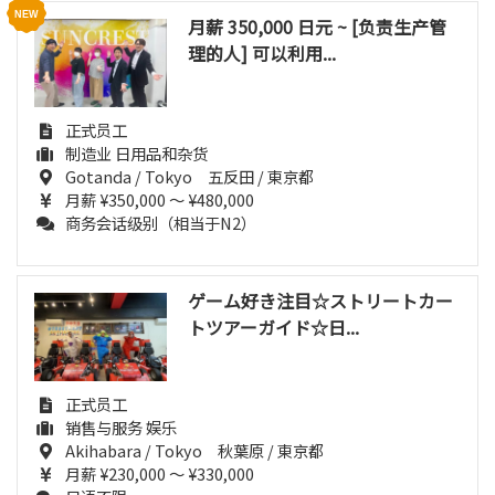
月薪 350,000 日元 ~ [负责生产管
理的人] 可以利用...
正式员工
制造业 日用品和杂货
Gotanda / Tokyo 五反田 / 東京都
月薪 ¥350,000 ～ ¥480,000
商务会话级别（相当于N2）
ゲーム好き注目☆ストリートカー
トツアーガイド☆日...
正式员工
销售与服务 娱乐
Akihabara / Tokyo 秋葉原 / 東京都
月薪 ¥230,000 ～ ¥330,000