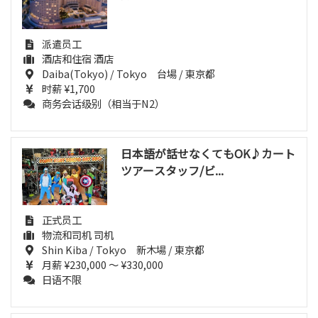
派遣员工
酒店和住宿 酒店
Daiba(Tokyo) / Tokyo 台場 / 東京都
时薪 ¥1,700
商务会话级别（相当于N2）
日本語が話せなくてもOK♪カート
ツアースタッフ/ビ...
正式员工
物流和司机 司机
Shin Kiba / Tokyo 新木場 / 東京都
月薪 ¥230,000 ～ ¥330,000
日语不限