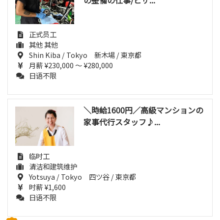
の整備の仕事/ビザ...
正式员工
其他 其他
Shin Kiba / Tokyo 新木場 / 東京都
月薪 ¥230,000 ～ ¥280,000
日语不限
＼時給1600円／高級マンションの
家事代行スタッフ♪...
临时工
清洁和建筑维护
Yotsuya / Tokyo 四ツ谷 / 東京都
时薪 ¥1,600
日语不限