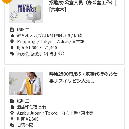
招聘/办公室人员（办公室工作）|
[六本木]
临时工
教育和人力资源服务 临时派遣 / 招聘
Roppongi / Tokyo 六本木 / 東京都
时薪 ¥1,300 ～ ¥1,400
商务会话级别（相当于N2）
時給2500円/BS・家事代行のお仕
事♪フィリピン人活...
临时工
酒店和住宿 其他
Azabu Juban / Tokyo 麻布十番 / 東京都
时薪 ¥2,500
日语不限