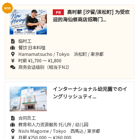
高时薪 [汐留/滨松町] 为受欢
PR
迎的海仙顿商店招聘门...
临时工
餐饮 日本料理
Hamamatsucho / Tokyo 浜松町 / 東京都
时薪 ¥1,700 ～ ¥1,800
商务会话级别（相当于N2）
インターナショナル幼児園でのイ
ングリッシュティ...
合同员工
教育和人力资源服务 托儿所 / 幼儿园
Nishi Magome / Tokyo 西馬込 / 東京都
月薪 ¥250,000 ～ ¥260,000