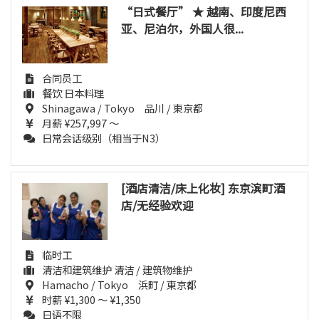
“日式餐厅” ★ 越南、印度尼西
亚、尼泊尔，外国人很...
合同员工
餐饮 日本料理
Shinagawa / Tokyo 品川 / 東京都
月薪 ¥257,997 ～
日常会话级别（相当于N3）
[酒店清洁/床上化妆] 东京滨町酒
店/无经验欢迎
临时工
清洁和建筑维护 清洁 / 建筑物维护
Hamacho / Tokyo 浜町 / 東京都
时薪 ¥1,300 ～ ¥1,350
日语不限