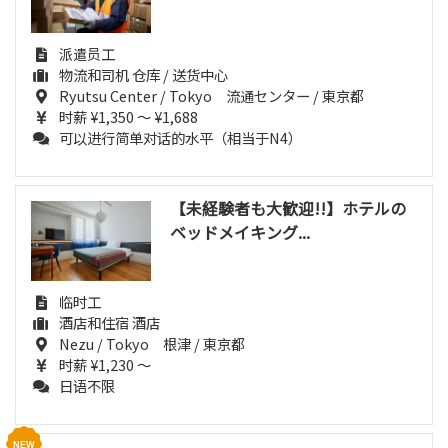
派遣员工
物流和司机 仓库 / 送货中心
Ryutsu Center / Tokyo 流通センター / 東京都
时薪 ¥1,350 ～ ¥1,688
可以进行简单对话的水平（相当于N4）
【未経験者も大歓迎!!】ホテルの
ベッドメイキング...
临时工
酒店和住宿 酒店
Nezu / Tokyo 根津 / 東京都
时薪 ¥1,230 ～
日语不限