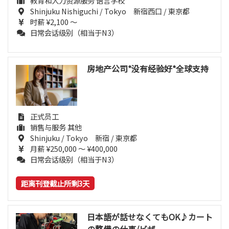
教育和人力资源服务 语言学校
Shinjuku Nishiguchi / Tokyo 新宿西口 / 東京都
时薪 ¥2,100 ～
日常会话级别（相当于N3）
房地产公司*没有经验好*全球支持
正式员工
销售与服务 其他
Shinjuku / Tokyo 新宿 / 東京都
月薪 ¥250,000 ～ ¥400,000
日常会话级别（相当于N3）
距离刊登截止所剩3天
日本語が話せなくてもOK♪カート