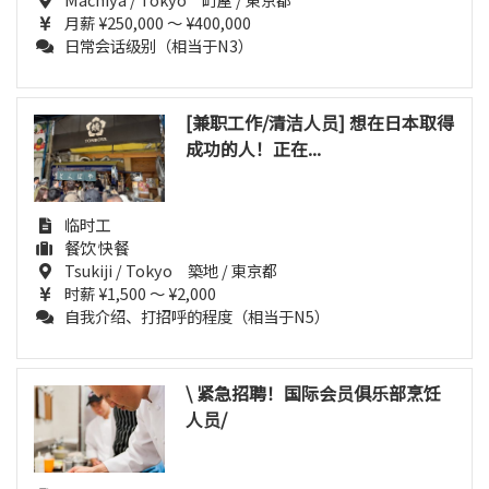
月薪 ¥250,000 ～ ¥400,000
日常会话级别（相当于N3）
[兼职工作/清洁人员] 想在日本取得
成功的人！正在...
临时工
餐饮 快餐
Tsukiji / Tokyo 築地 / 東京都
时薪 ¥1,500 ～ ¥2,000
自我介绍、打招呼的程度（相当于N5）
\ 紧急招聘！国际会员俱乐部烹饪
人员/