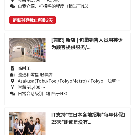
自我介绍、打招呼的程度（相当于N5）
距离刊登截止所剩3天
[兼职] 新店 | 包袋销售人员用英语
为顾客提供服务/...
临时工
流通和零售 服装店
Asakusa(Tobu/Toei/TokyoMetro) / Tokyo 浅草(東武・都営・メトロ) / 東京都
时薪 ¥1,400 ～
日常会话级别（相当于N3）
IT支持*在日本各地招聘*每年休假1
25天*即使是没有...