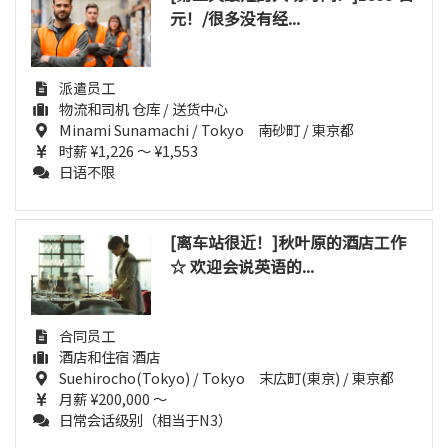
元！/很多没有经...
派遣员工
物流和司机 仓库 / 送货中心
Minami Sunamachi / Tokyo 南砂町 / 東京都
时薪 ¥1,226 ～ ¥1,553
日语不限
[离车站很近！]秋叶原的酒店工作
☆ 欢迎会说英语的...
合同员工
酒店和住宿 酒店
Suehirocho(Tokyo) / Tokyo 末広町(東京) / 東京都
月薪 ¥200,000 ～
日常会话级别（相当于N3）