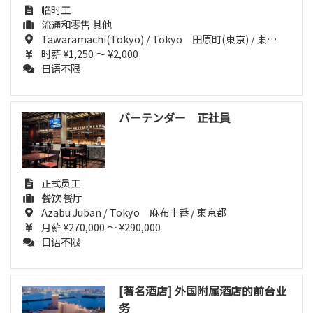
临时工
流通和零售 其他
Tawaramachi(Tokyo) / Tokyo 田原町(東京) / 東京都
时薪 ¥1,250 ～ ¥2,000
日语不限
バーテンダー 正社員
正式员工
餐饮 餐厅
Azabu Juban / Tokyo 麻布十番 / 東京都
月薪 ¥270,000 ～ ¥290,000
日语不限
[著名酒店] 外国附属酒店的前台业
务