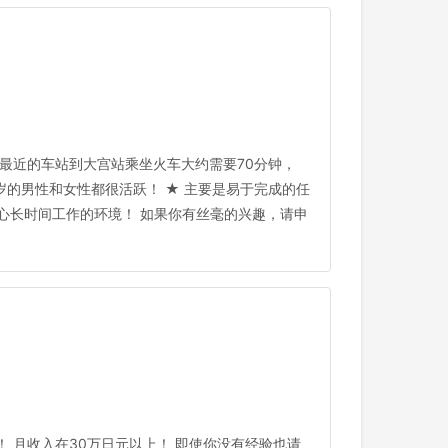
 从最近的车站到大宫站乘坐火车大约需要70分钟，
多岁的男性和女性都很活跃！ ★ 主要是易于完成的任
安心长时间工作的环境！ 如果你有丝毫的兴趣，请申
期！ 月收入在30万日元以上！ 即使你没有经验也请