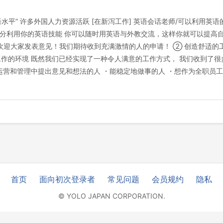
水平” 许多外国人力资源活跃 [在新泻工作] 英语会话老师/可以利用英语
 充分利用你的英语技能 你可以随时用英语与外教交流，这样你就可以提高自
欢迎大家发表意见！我们期待收到充满激情的人的申请！ ② 创造舒适的
作的环境 既然我们已经实现了一种令人满意的工作方式， 我们收到了很多
运营和管理中提出意见和想法的人 ・能稳定地做事的人 ・想作为全职员
首页
面向初次登录者
常见问题
会员规约
隐私
© YOLO JAPAN CORPORATION.