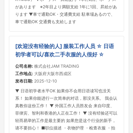
があります ※2年目より満額支給 1年に1回、昇給があ
ります ▼車で通勤OK・交通費支給 駐車場あるので、
車で通勤OK 交通費も支給します
[欢迎没有经验的人] 服装工作人员 ☆ 日语
初学者可以/喜欢二手衣服的人很好 ☆
公司名称:
株式会社JAM TRADING
工作地点:
大阪府大阪市西成区
发布日期:
2025-12-10
▼ 日语初学者水平OK 如果你不会用日语读写也没关
系！ 如果你能进行一次简单的对话，那没关系。 我会认
真教你这份工作！ ▼ 外国工作人员胜友会 来自印度、
菲律宾、智利和香港的人正在工作！ ▼ 没有经验还可以
轻而易举的工作是最主要的 如果您是这个行业的新手，
请不要担心！ ■职位描述 ・衣物护理 ・检查衣服 ・拍