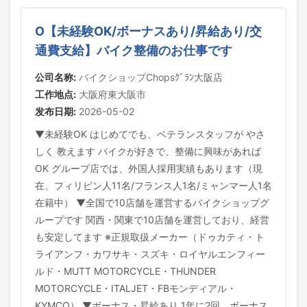
O【未経験OK/ボーナスあり/昇給あり/交
通費支給】バイク整備のお仕事です
公司名称:
バイクショップChopsｸﾞﾗﾝ大阪店
工作地点:
大阪府東大阪市
发布日期:
2026-05-02
▼未経験OK はじめてでも、ベテランスタッフが やさ
しく 教えます バイクが好きで、整備に興味があれば
OK グループ店では、外国人採用実績もあります（現
在、フィリピン人11名/フランス人1名/ミャンマー人1名
在籍中） ▼全国で10店舗を運営するバイクショップグ
ループです 関西・関東で10店舗を運営しており、経営
も安定してます ※正規取扱メーカー（ドゥカティ・ト
ライアンフ・カワサキ・スズキ・ロイヤルエンフィー
ルド・MUTT MOTORCYCLE・THUNDER
MOTORCYCLE・ITALJET・FBモンディアル・
KYMCO） ▼ボーナス・昇給あり 1年に2回、ボーナス