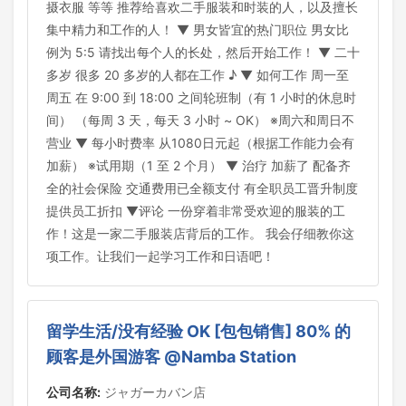
摄衣服 等等 推荐给喜欢二手服装和时装的人，以及擅长
集中精力和工作的人！ ▼ 男女皆宜的热门职位 男女比
例为 5:5 请找出每个人的长处，然后开始工作！ ▼ 二十
多岁 很多 20 多岁的人都在工作 ♪ ▼ 如何工作 周一至
周五 在 9:00 到 18:00 之间轮班制（有 1 小时的休息时
间） （每周 3 天，每天 3 小时 ~ OK） ※周六和周日不
营业 ▼ 每小时费率 从1080日元起（根据工作能力会有
加薪） ※试用期（1 至 2 个月） ▼ 治疗 加薪了 配备齐
全的社会保险 交通费用已全额支付 有全职员工晋升制度
提供员工折扣 ▼评论 一份穿着非常受欢迎的服装的工
作！这是一家二手服装店背后的工作。 我会仔细教你这
项工作。让我们一起学习工作和日语吧！
留学生活/没有经验 OK [包包销售] 80% 的
顾客是外国游客 @Namba Station
公司名称:
ジャガーカバン店