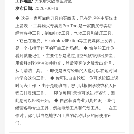
工作地点:
大阪府大阪市生野区
发布日期:
2026-06-16
◆ 这是一家可靠的刀具购买商店，已在雅虎等主要媒体
上发表 ・工具购买专卖店Pro Tool是一家购买专卖店，
经营各种工具，例如电动工具，气动工具和液压工具。
・它已在雅虎、Hikakaku和Ekiten等主要媒体上发表，
是一个扎根于社区的可靠工作场所。 ◆ 简单的工作你一
看到就能记住 ・主要任务是通过用空气软管排出灰尘，
用稀释剂剥掉油漆并抛光，然后喷雾使之散发出光泽，
从而清洁工具。 ・即使是没有经验的人也可以在短时间
内学会这份工作。 ◆ 你可以自由轮班，你可以按照上课
时间表工作 ・由于是轮班制，您可以根据学校或私人日
程安排灵活工作。 ・即使每周1天也可以进行咨询，因
此您可以轻松开始。 ◆ 自然获得专业刀具知识 ・我们
经营各种专业工具，例如电动工具和气动工具。 ・在工
作时，你可以自然地学习工具的名称以及如何使用它
们。