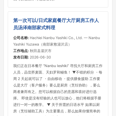
第一次可以/日式家庭餐厅大厅厨房工作人
员汤泽南部家式料理
公司名称:
Hachiei Nanbu Yashiki Co., Ltd. — Nanbu
Yashiki Yuzawa（南部家敷湯沢店）
工作地点:
秋田县湯沢市
发布日期:
2026-06-30
我们正在日本餐厅 “Nanbu Ieshiki” 寻找大厅和厨房工作
人员，品尝荞麦面、天妇罗和鳗鱼！ ▼不错的积分 ・每
周 2 天起就可以了 ・自由移动 ・提供膳食援助 工作要
么是大厅（客户服务）要么是厨房（烹饪协助），要么
两者兼而有之。您可以根据自己的意愿和喜好进行选
择。 即使是没有经验的人也可以放心，他们将根据手册
进行一对一的教学。 ▼ 关于所需的日语水平 如果以厨
房（烹饪辅助工具）为主要重点，那么如果你懂简单的