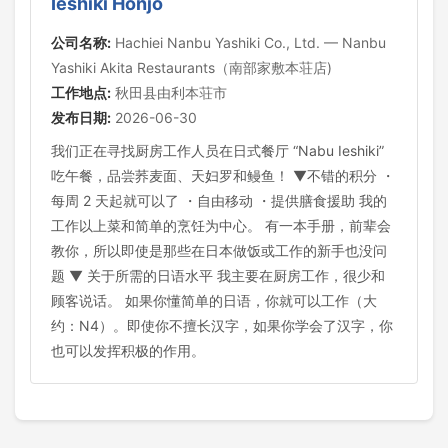
Ieshiki Honjo
公司名称:
Hachiei Nanbu Yashiki Co., Ltd. — Nanbu
Yashiki Akita Restaurants（南部家敷本荘店)
工作地点:
秋田县由利本荘市
发布日期:
2026-06-30
我们正在寻找厨房工作人员在日式餐厅 “Nabu Ieshiki”
吃午餐，品尝荞麦面、天妇罗和鳗鱼！ ▼不错的积分 ・
每周 2 天起就可以了 ・自由移动 ・提供膳食援助 我的
工作以上菜和简单的烹饪为中心。 有一本手册，前辈会
教你，所以即使是那些在日本做饭或工作的新手也没问
题 ▼ 关于所需的日语水平 我主要在厨房工作，很少和
顾客说话。 如果你懂简单的日语，你就可以工作（大
约：N4）。即使你不擅长汉字，如果你学会了汉字，你
也可以发挥积极的作用。