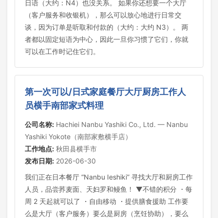
日语（大约：N4）也没关系。 如果你还想要一个大厅
（客户服务和收银机），那么可以放心地进行日常交
谈，因为订单是听取和付款的（大约：大约 N3）。 两
者都以固定短语为中心，因此一旦你习惯了它们，你就
可以在工作时记住它们。
第一次可以/日式家庭餐厅大厅厨房工作人
员横手南部家式料理
公司名称:
Hachiei Nanbu Yashiki Co., Ltd. — Nanbu
Yashiki Yokote（南部家敷横手店）
工作地点:
秋田县横手市
发布日期:
2026-06-30
我们正在日本餐厅 “Nanbu Ieshiki” 寻找大厅和厨房工作
人员，品尝荞麦面、天妇罗和鳗鱼！ ▼不错的积分 ・每
周 2 天起就可以了 ・自由移动 ・提供膳食援助 工作要
么是大厅（客户服务）要么是厨房（烹饪协助），要么