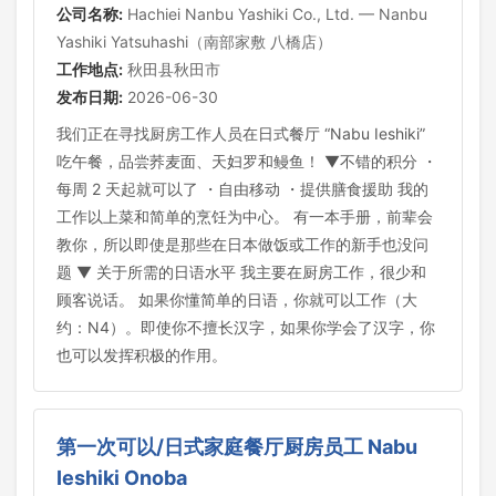
公司名称:
Hachiei Nanbu Yashiki Co., Ltd. — Nanbu
Yashiki Yatsuhashi（南部家敷 八橋店）
工作地点:
秋田县秋田市
发布日期:
2026-06-30
我们正在寻找厨房工作人员在日式餐厅 “Nabu Ieshiki”
吃午餐，品尝荞麦面、天妇罗和鳗鱼！ ▼不错的积分 ・
每周 2 天起就可以了 ・自由移动 ・提供膳食援助 我的
工作以上菜和简单的烹饪为中心。 有一本手册，前辈会
教你，所以即使是那些在日本做饭或工作的新手也没问
题 ▼ 关于所需的日语水平 我主要在厨房工作，很少和
顾客说话。 如果你懂简单的日语，你就可以工作（大
约：N4）。即使你不擅长汉字，如果你学会了汉字，你
也可以发挥积极的作用。
第一次可以/日式家庭餐厅厨房员工 Nabu
Ieshiki Onoba