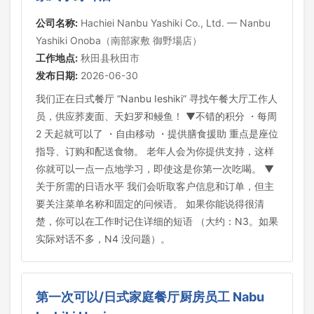
公司名称:
Hachiei Nanbu Yashiki Co., Ltd. — Nanbu
Yashiki Onoba（南部家敷 御野場店）
工作地点:
秋田县秋田市
发布日期:
2026-06-30
我们正在日式餐厅 “Nanbu Ieshiki” 寻找午餐大厅工作人
员，供应荞麦面、天妇罗和鳗鱼！ ▼不错的积分 ・每周
2 天起就可以了 ・自由移动 ・提供膳食援助 重点是座位
指导、订购和配送食物。 老年人会为你提供支持，这样
你就可以一点一点地学习，即使这是你第一次吃喝。 ▼
关于所需的日语水平 我们会听取客户信息和订单，但主
要关注菜单名称和固定的问候语。 如果你能说得很清
楚，你可以在工作时记住详细的短语 （大约：N3。如果
实际对话不多，N4 没问题）。
第一次可以/日式家庭餐厅厨房员工 Nabu