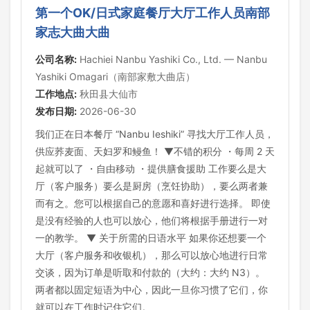
第一个OK/日式家庭餐厅大厅工作人员南部
家志大曲大曲
公司名称:
Hachiei Nanbu Yashiki Co., Ltd. — Nanbu
Yashiki Omagari（南部家敷大曲店）
工作地点:
秋田县大仙市
发布日期:
2026-06-30
我们正在日本餐厅 “Nanbu Ieshiki” 寻找大厅工作人员，
供应荞麦面、天妇罗和鳗鱼！ ▼不错的积分 ・每周 2 天
起就可以了 ・自由移动 ・提供膳食援助 工作要么是大
厅（客户服务）要么是厨房（烹饪协助），要么两者兼
而有之。您可以根据自己的意愿和喜好进行选择。 即使
是没有经验的人也可以放心，他们将根据手册进行一对
一的教学。 ▼ 关于所需的日语水平 如果你还想要一个
大厅（客户服务和收银机），那么可以放心地进行日常
交谈，因为订单是听取和付款的（大约：大约 N3）。
两者都以固定短语为中心，因此一旦你习惯了它们，你
就可以在工作时记住它们。