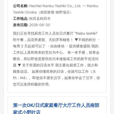
公司名称:
Hachiei Nanbu Yashiki Co., Ltd. — Nanbu
Yashiki Onoba（南部家敷 御野場店）
工作地点:
秋田县秋田市
发布日期:
2026-06-30
我们正在寻找厨房工作人员在日式餐厅 “Nabu Ieshiki”
吃午餐，品尝荞麦面、天妇罗和鳗鱼！ ▼不错的积分 ・
每周 2 天起就可以了 ・自由移动 ・提供膳食援助 我的
工作以上菜和简单的烹饪为中心。 有一本手册，前辈会
教你，所以即使是那些在日本做饭或工作的新手也没问
题 ▼ 关于所需的日语水平 我主要在厨房工作，很少和
顾客说话。 如果你懂简单的日语，你就可以工作（大
约：N4）。即使你不擅长汉字，如果你学会了汉字，你
也可以发挥积极的作用。
第一次OK/日式家庭餐厅大厅工作人员南部
家式小野叶店