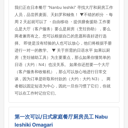
我们正在日本餐厅 “Nanbu Ieshiki” 寻找大厅和厨房工作
人员，品尝荞麦面、天妇罗和鳗鱼！ ▼不错的积分 ・每
周 2 天起就可以了 ・自由移动 ・提供膳食援助 工作要
么是大厅（客户服务）要么是厨房（烹饪协助），要么
两者兼而有之。您可以根据自己的意愿和喜好进行选
择。 即使是没有经验的人也可以放心，他们将根据手册
进行一对一的教学。 ▼ 关于所需的日语水平 如果以厨
房（烹饪辅助工具）为主要重点，那么如果你懂简单的
日语（大约：N4）也没关系。 如果你还想要一个大厅
（客户服务和收银机），那么可以放心地进行日常交
谈，因为订单是听取和付款的（大约：大约 N3）。 两
者都以固定短语为中心，因此一旦你习惯了它们，你就
可以在工作时记住它们。
第一次可以/日式家庭餐厅厨房员工 Nabu
Ieshiki Omagari