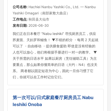
公司名称:
Hachiei Nanbu Yashiki Co., Ltd. — Nanbu
Yashiki Omagari（南部家敷大曲店）
工作地点:
秋田县大仙市
发布日期:
2026-06-30
我们正在日本餐厅 “Nabu Ieshiki” 寻找厨房员工，供应
荞麦面、天妇罗和鳗鱼！ ▼不错的积分 ・每周 2 天起就
可以了 ・自由移动 ・提供膳食援助 即使是没有经验的
人也可以放心，他们将根据手册进行一对一的教学。 ▼
关于所需的日语水平 如果以厨房（烹饪辅助工具）为主
要重点，那么如果你懂简单的日语（大约：N4）也没关
系。 两者都以固定短语为中心，因此一旦你习惯了它
们，你就可以在工作时记住它们。
第一次可以/日式家庭餐厅厨房员工 Nabu
Ieshiki Onoba