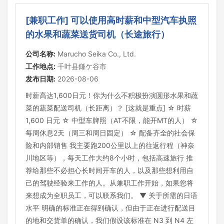
[兼职工作] 可以使用高时薪和中型汽车执照
的水果和蔬菜送货司机（长途旅行）
公司名称:
Marucho Seika Co., Ltd.
工作地点:
千叶县鎌ケ谷市
发布日期:
2026-08-06
时薪高达1,600日元！你为什么不积极扮演圆形水果和蔬
菜的蔬菜配送司机（长距离）？ [这就是重点] ☆ 时薪
1,600 日元 ☆ 中型车牌照（AT不限，能开MT的人） ☆
每周休息2天（周三和周日固定） ☆ 配备齐全的社会保
险和内部销售 我主要跑200公里以上的往返行程（神奈
川地区等），每天工作大约8个小时，包括高速旅行 推
荐给那些不必担心长时间开车的人，以及那些想利用自
己的驾驶经验来工作的人。从兼职工作开始，如果您将
来想成为全职员工，可以联系我们。 ▼ 关于所需的日语
水平 明确的标准正在得到确认，但由于正在进行配送目
的地和交货单的确认，我们假设该标准在 N3 到 N4 左