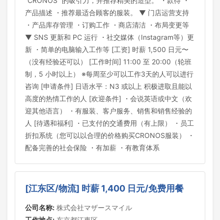
“CRONOS” 的吸引力，并推荐精美的造型。 ・款待 ・
产品描述 ・推荐最适合顾客的服装。 ▼ 门店运营支持
・产品库存管理 ・订购工作 ・商店清洁 ・布局变更等
▼ SNS 更新和 PC 运行 ・社交媒体（Instagram等）更
新 ・简单的电脑输入工作等 [工资] 时薪 1,500 日元〜
（没有经验还可以） [工作时间] 11:00 至 20:00（轮班
制，5 小时以上） ※每周至少可以工作3天的人可以进行
咨询 [申请条件] 日语水平：N3 或以上 积极进取且能以
高度的热情工作的人 [欢迎条件] ・会说英语或中文（欢
迎其他语言） ・有服装、客户服务、销售和销售经验的
人 [待遇和福利] ・已支付的交通费用（有上限） ・员工
折扣系统（您可以以合理的价格购买CRONOS服装） ・
配备完善的社会保险 ・有加薪 ・有教育体系
[江东区/物流] 时薪 1,400 日元/免费用餐
公司名称:
株式会社マザースマイル
工作地点:
东京都江東区