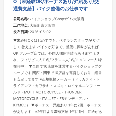
O【未経験OK/ボーナスあり/昇給あり/交
通費支給】バイク整備のお仕事です
公司名称:
バイクショップChopsｸﾞﾗﾝ大阪店
工作地点:
大阪府東大阪市
发布日期:
2026-05-02
▼未経験OK はじめてでも、ベテランスタッフが やさ
しく 教えます バイクが好きで、整備に興味があれば
OK グループ店では、外国人採用実績もあります（現
在、フィリピン人11名/フランス人1名/ミャンマー人1名
在籍中） ▼全国で10店舗を運営するバイクショップグ
ループです 関西・関東で10店舗を運営しており、経営
も安定してます ※正規取扱メーカー（ドゥカティ・ト
ライアンフ・カワサキ・スズキ・ロイヤルエンフィー
ルド・MUTT MOTORCYCLE・THUNDER
MOTORCYCLE・ITALJET・FBモンディアル・
KYMCO） ▼ボーナス・昇給あり 1年に2回、ボーナス
があります ※2年目より満額支給 1年に1回、昇給があ