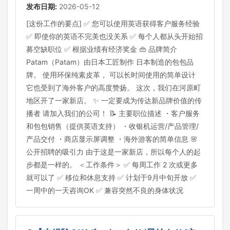
发布日期:
2026-05-12
[这份工作的要点] ✅ 您可以使用英语获得客户服务经验
✅ 即使你的英语不完美也没关系 ✅ 每个人都从头开始招
募空缺职位 ✅ 根据业绩有经济奖金 👜 品牌简介
Patam（Patam）由日本工匠制作 日本制造的包包品
牌。 使用环保纯素皮革， 可以长时间使用的简单设计
它也受到了海外客户的高度赞扬。 这次，我们在河原町
地区开了一家新店。 ✨ 一定要成为传达新品牌价值的传
播者 请加入我们的公司！ 📝 主要职位描述 ・客户服务
和包包销售（提供英语支持） ・收银机运营/产品管理/
产品交付 ・商店显示屏调整 ・海外游客的简单信息 🌸
公开招聘的吸引力 由于这是一家新店，所以每个人的起
步都是一样的。 ＜工作条件＞ ✅ 每周工作 2 次或更多
就可以了 ✅ 移位和休息支持 ✅ 计划于9月中旬开放 ✅
一周中的一天咨询OK ✅ 兼容突然不良的身体状况