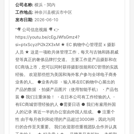
公司名称:
横浜・関内
工作地点:
神奈川县横浜市中区
发布日期:
2026-06-10
“🎥 公司信息视频 🎥 👉
https://youtu.be/cEgJWfsGmz4?
si=ptxScyzPi2k2X3xM ★ EC 购物中心管理层 x 摄影
人员 ★ 这是一项欧共体管理工作，每天与古驰和路易威
登等真正的奢侈品牌打交道。 主要工作是产品摄影和在
EC商场上市，您可以同时获得摄影技能和EC管理的实践
经验。 欢迎那些想为美国和海外客户参与全球电子商务
业务的人。 ●业务内容 ・输入将在EC购物中心展出的
产品的数据 ・拍摄产品图片（使用智能手机） ・产品包
装 ● 我们注重体验！ ・在日本公司有工作经验的人 ・
有EC商城管理经验的人 ●需要日语 ● 我们有雇用外国
人的记录 将近一半的办公室由外国人组成。 ● 注重个
性 由于每月收到和处理的产品超过3000种，因此与同
行的合作至关重要。 我们欢迎那些重视团队合作并认真