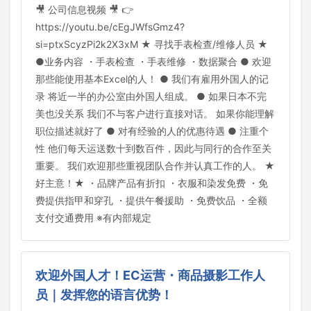
🎥 公司信息视频 🎥 👉
https://youtu.be/cEgJWfsGmz4?
si=ptxScyzPi2k2X3xM ★ 寻找手表检查/维修人员 ★
●业务内容 ・手表检查 ・手表维修 ・数据聚合 ● 欢迎
那些能使用基本Excel的人！ ● 我们有雇用外国人的记
录 将近一半的办公室由外国人组成。 ● 如果日本不完
美也没关系 我们不与客户进行直接对话。 如果你能理解
职位描述就好了 ● 对有经验的人的优惠待遇 ● 注重个
性 他们每天运送数十到数百件，因此与同行的合作至关
重要。 我们欢迎那些重视团队合作并认真工作的人。 ★
好主意！★ ・品牌产品有折扣 ・衣服和染发免费 ・免
费提供指甲和穿孔 ・提供午餐援助 ・免费饮品 ・全额
支付交通费用 ※有内部规定
欢迎外国人才！EC运营・商品摄影工作人
员｜发挥您的语言优势！