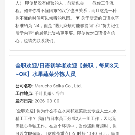
人） 即使是没有经验的人，前辈也会一一教你工作流
程。如果你看不懂困难的汉字也没关系，而且这是一种
你不懂的时候可以倾听的氛围。 ▼ 关于所需的日语水平
标准约为 N4，但是 “遇到麻烦时能够提问” 和 “努力记住
所学内容” 的感觉比资格更重要。即使你对日语没有信
心，也请先联系我们。
全职欢迎/日语初学者欢迎【兼职，每周3天
~OK】水果蔬菜分拣人员
公司名称:
Marucho Seika Co., Ltd.
工作地点:
千叶县鎌ケ谷市
发布日期:
2026-08-06
[全职欢迎] 你为什么不在水果和蔬菜批发专业人士丸永
精工工作？ 我们与日本员工分成2人一组工作，因此无
需担心单独工作。在这个环境中，当你遇到麻烦时，你
可以立即倾听。 [这就是重点] ☆ 时薪 1,140 日元，每周