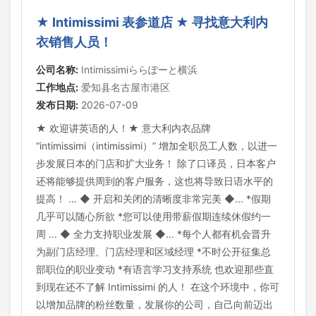
★ Intimissimi 表参道店 ★ 寻找意大利内
衣销售人员！
公司名称:
Intimissimiららぽーと横浜
工作地点:
爱知县名古屋市港区
发布日期:
2026-07-09
★ 欢迎讲英语的人！★ 意大利内衣品牌
“intimissimi（intimissimi）” 增加全职员工人数，以进一
步发展日本的门店和扩大业务！ 除了口译员，日本客户
还将能够提供周到的客户服务，这也将导致日语水平的
提高！ ... ◆ 开启和关闭的清晰度非常完美 ◆... *假期
几乎可以随心所欲 *您可以使用带薪假期连续休假约一
周 ... ◆ 全力支持职业发展 ◆... *每个人都有机会晋升
为副门店经理、门店经理和区域经理 *不时公开征集总
部职位的职业变动 *有语言学习支持系统 也欢迎那些直
到现在还不了解 Intimissimi 的人！ 在这个环境中，你可
以增加品牌的粉丝数量，发展你的公司，自己向前迈出