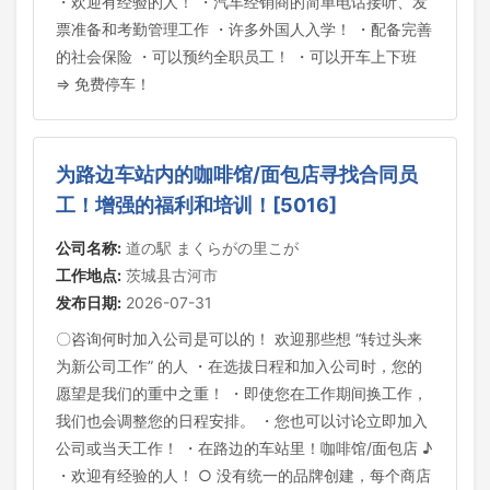
・欢迎有经验的人！ ・汽车经销商的简单电话接听、发
票准备和考勤管理工作 ・许多外国人入学！ ・配备完善
的社会保险 ・可以预约全职员工！ ・可以开车上下班
⇒ 免费停车！
为路边车站内的咖啡馆/面包店寻找合同员
工！增强的福利和培训！[5016]
公司名称:
道の駅 まくらがの里こが
工作地点:
茨城县古河市
发布日期:
2026-07-31
〇咨询何时加入公司是可以的！ 欢迎那些想 “转过头来
为新公司工作” 的人 ・在选拔日程和加入公司时，您的
愿望是我们的重中之重！ ・即使您在工作期间换工作，
我们也会调整您的日程安排。 ・您也可以讨论立即加入
公司或当天工作！ ・在路边的车站里！咖啡馆/面包店 ♪
・欢迎有经验的人！ ○ 没有统一的品牌创建，每个商店