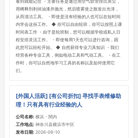
看到就能记住 ・主要任务是通过用空气软管排出灰尘，
用稀释剂剥掉油漆并抛光，然后喷雾使之散发出光泽，
从而清洁工具。 ・即使是没有经验的人也可以在短时间
内学会这份工作。 ◆ 你可以自由轮班，你可以按照上课
时间表工作 ・由于是轮班制，您可以根据学校或私人日
程安排灵活工作。 ・即使每周1天也可以进行咨询，因
此您可以轻松开始。 ◆ 自然获得专业刀具知识 ・我们
经营各种专业工具，例如电动工具和气动工具。 ・在工
作时，你可以自然地学习工具的名称以及如何使用它
们。
[外国人活跃] [有公司折扣] 寻找手表维修助
理！只有具有行业经验的人
公司名称:
横浜・関内
工作地点:
神奈川县横浜市中区
发布日期:
2026-06-10