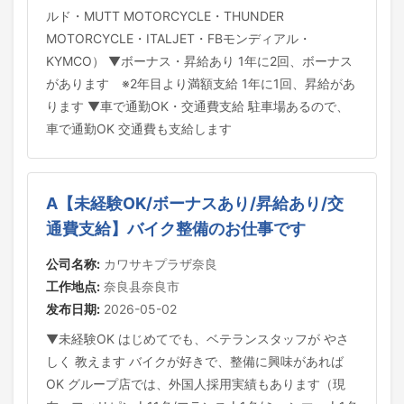
ルド・MUTT MOTORCYCLE・THUNDER
MOTORCYCLE・ITALJET・FBモンディアル・
KYMCO） ▼ボーナス・昇給あり 1年に2回、ボーナス
があります ※2年目より満額支給 1年に1回、昇給があ
ります ▼車で通勤OK・交通費支給 駐車場あるので、
車で通勤OK 交通費も支給します
A【未経験OK/ボーナスあり/昇給あり/交
通費支給】バイク整備のお仕事です
公司名称:
カワサキプラザ奈良
工作地点:
奈良县奈良市
发布日期:
2026-05-02
▼未経験OK はじめてでも、ベテランスタッフが やさ
しく 教えます バイクが好きで、整備に興味があれば
OK グループ店では、外国人採用実績もあります（現