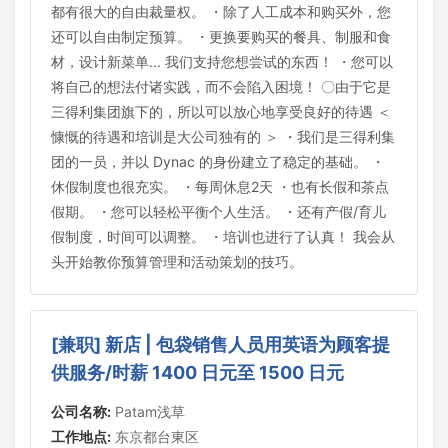
都有很大的自由裁量权。 ・除了人工成本和购买外，您
还可以自由制定预算。 ・更换要购买的餐具、制服和食
材，设计新菜单... 我们支持您想尝试的东西！ ・您可以
将自己的想法付诸实践，而不会陷入困境！ 〇由于它是
三得利集团旗下的，所以可以放心地享受良好的待遇 ＜
慷慨的待遇和培训是大公司独有的 ＞ ・我们是三得利集
团的一员，并以 Dynac 的身份建立了稳定的基础。 ・
休假制度也很充实。 ・每周休息2天 ・也有长假和茶点
假期。 ・您可以轻松平衡个人生活。 ・还有产假/育儿
假制度，时间可以调整。 ・培训也进行了认真！ 我会从
头开始教你预算管理和活动策划的技巧。
[兼职] 新店 | 包袋销售人员用英语为顾客提
供服务/时薪 1400 日元至 1500 日元
公司名称:
Patam浅草
工作地点:
东京都台東区