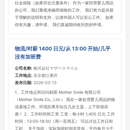
社会保险（如果符合注册条件） 作为一家经营婴儿用品
的公司，我们重视准确而细致的工作。 我们努力提供易
于理解的说明和支持，以便外国人可以安心工作。 如果
你有兴趣，请申请。 我们真诚期待收到您的申请。
物流/时薪 1400 日元/从 13:00 开始/几乎
没有加班费
公司名称:
株式会社マザースマイル
工作地点:
东京都江東区
发布日期:
2026-03-13
1。工作地点和访问权限 Mother Smile 有限公司
（Mother Smile Co., Ltd.） 我在一家处理婴儿用品的物
流基地工作。环境距离车站仅几步之遥，上下班很容
易！ 2。工作时间和工资 工资：每小时 1,400 日元 工作
时间：13:00-18:00（周一至周五） 可以讨论工作日和
工时。 关于加班：实际加班时间非常低，平均每月少于