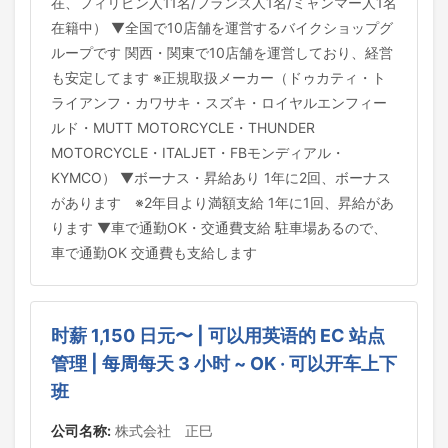
在、フィリピン人11名/フランス人1名/ミャンマー人1名
在籍中） ▼全国で10店舗を運営するバイクショップグ
ループです 関西・関東で10店舗を運営しており、経営
も安定してます ※正規取扱メーカー（ドゥカティ・ト
ライアンフ・カワサキ・スズキ・ロイヤルエンフィー
ルド・MUTT MOTORCYCLE・THUNDER
MOTORCYCLE・ITALJET・FBモンディアル・
KYMCO） ▼ボーナス・昇給あり 1年に2回、ボーナス
があります ※2年目より満額支給 1年に1回、昇給があ
ります ▼車で通勤OK・交通費支給 駐車場あるので、
車で通勤OK 交通費も支給します
时薪 1,150 日元〜 | 可以用英语的 EC 站点
管理 | 每周每天 3 小时 ~ OK · 可以开车上下
班
公司名称:
株式会社 正巳