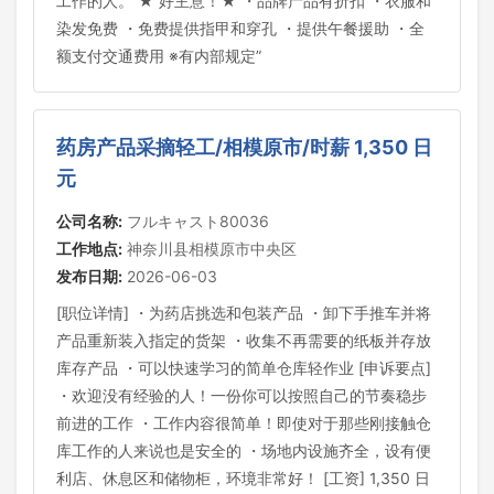
工作的人。 ★ 好主意！★ ・品牌产品有折扣 ・衣服和
染发免费 ・免费提供指甲和穿孔 ・提供午餐援助 ・全
额支付交通费用 ※有内部规定”
药房产品采摘轻工/相模原市/时薪 1,350 日
元
公司名称:
フルキャスト80036
工作地点:
神奈川县相模原市中央区
发布日期:
2026-06-03
[职位详情] ・为药店挑选和包装产品 ・卸下手推车并将
产品重新装入指定的货架 ・收集不再需要的纸板并存放
库存产品 ・可以快速学习的简单仓库轻作业 [申诉要点]
・欢迎没有经验的人！一份你可以按照自己的节奏稳步
前进的工作 ・工作内容很简单！即使对于那些刚接触仓
库工作的人来说也是安全的 ・场地内设施齐全，设有便
利店、休息区和储物柜，环境非常好！ [工资] 1,350 日