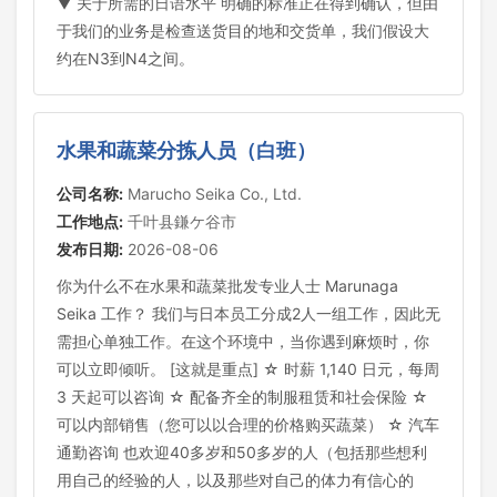
▼ 关于所需的日语水平 明确的标准正在得到确认，但由
于我们的业务是检查送货目的地和交货单，我们假设大
约在N3到N4之间。
水果和蔬菜分拣人员（白班）
公司名称:
Marucho Seika Co., Ltd.
工作地点:
千叶县鎌ケ谷市
发布日期:
2026-08-06
你为什么不在水果和蔬菜批发专业人士 Marunaga
Seika 工作？ 我们与日本员工分成2人一组工作，因此无
需担心单独工作。在这个环境中，当你遇到麻烦时，你
可以立即倾听。 [这就是重点] ☆ 时薪 1,140 日元，每周
3 天起可以咨询 ☆ 配备齐全的制服租赁和社会保险 ☆
可以内部销售（您可以以合理的价格购买蔬菜） ☆ 汽车
通勤咨询 也欢迎40多岁和50多岁的人（包括那些想利
用自己的经验的人，以及那些对自己的体力有信心的