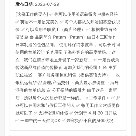
发布日期:
2026-07-29
[这份工作的要点] ✅ 你可以使用英语获得客户服务经验
✅ 英语不一定是完美的 ✅ 每个人都从头开始招募空缺职
位 ✅ 可以雇用全职员工（商店经理） ✅ 根据业绩有经
济奖金 👜 品牌简介 Patam（Patam）由日本工匠制作
日本制造的包包品牌。 使用环保纯素皮革， 可以长时间
使用的简单设计 它也受到了海外客户的高度赞扬。 这
次，我们在清水寺地区开设了一家新店。 ✨ 一定要成为
传达新品牌价值的传播者 请加入我们的公司！ 📝 主要
职位描述 ・客户服务和包包销售（提供英语支持） ・收
银机运营/产品管理/产品交付 ・商店显示屏调整 ・海外
游客的简单信息 🌸 公开招聘的吸引力 由于这是一家新
店，所以每个人的起步都是一样的。 ＜工作条件＞ ✅ 那
些可以在周末和节假日工作的人 ✅ 每周工作 2 次或更多
就可以了 ✅ 支持轮班和休假 ✅ 计划于 4 月 20 日开放
✅ 一周中的一天咨询OK ✅ 兼容突然不良的身体状况