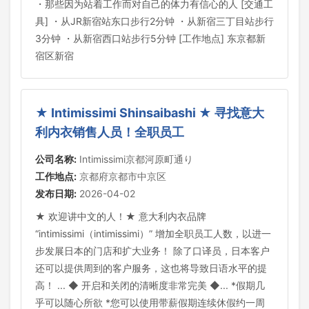
・那些因为站着工作而对自己的体力有信心的人 [交通工
具] ・从JR新宿站东口步行2分钟 ・从新宿三丁目站步行
3分钟 ・从新宿西口站步行5分钟 [工作地点] 东京都新
宿区新宿
★ Intimissimi Shinsaibashi ★ 寻找意大
利内衣销售人员！全职员工
公司名称:
Intimissimi京都河原町通り
工作地点:
京都府京都市中京区
发布日期:
2026-04-02
★ 欢迎讲中文的人！★ 意大利内衣品牌
“intimissimi（intimissimi）” 增加全职员工人数，以进一
步发展日本的门店和扩大业务！ 除了口译员，日本客户
还可以提供周到的客户服务，这也将导致日语水平的提
高！ ... ◆ 开启和关闭的清晰度非常完美 ◆... *假期几
乎可以随心所欲 *您可以使用带薪假期连续休假约一周