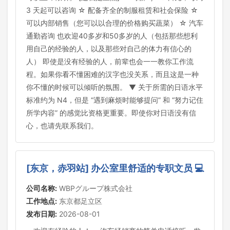
3 天起可以咨询 ☆ 配备齐全的制服租赁和社会保险 ☆
可以内部销售（您可以以合理的价格购买蔬菜） ☆ 汽车
通勤咨询 也欢迎40多岁和50多岁的人（包括那些想利
用自己的经验的人，以及那些对自己的体力有信心的
人） 即使是没有经验的人，前辈也会一一教你工作流
程。如果你看不懂困难的汉字也没关系，而且这是一种
你不懂的时候可以倾听的氛围。 ▼ 关于所需的日语水平
标准约为 N4，但是 “遇到麻烦时能够提问” 和 “努力记住
所学内容” 的感觉比资格更重要。即使你对日语没有信
心，也请先联系我们。
[东京，赤羽站] 办公室里舒适的专职文员 💻
公司名称:
WBPグループ株式会社
工作地点:
东京都足立区
发布日期:
2026-08-01