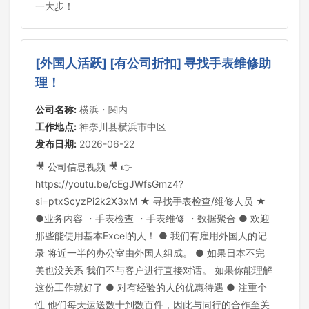
一大步！
[外国人活跃] [有公司折扣] 寻找手表维修助
理！
公司名称:
横浜・関内
工作地点:
神奈川县横浜市中区
发布日期:
2026-06-22
🎥 公司信息视频 🎥 👉
https://youtu.be/cEgJWfsGmz4?
si=ptxScyzPi2k2X3xM ★ 寻找手表检查/维修人员 ★
●业务内容 ・手表检查 ・手表维修 ・数据聚合 ● 欢迎
那些能使用基本Excel的人！ ● 我们有雇用外国人的记
录 将近一半的办公室由外国人组成。 ● 如果日本不完
美也没关系 我们不与客户进行直接对话。 如果你能理解
这份工作就好了 ● 对有经验的人的优惠待遇 ● 注重个
性 他们每天运送数十到数百件，因此与同行的合作至关