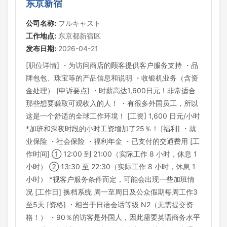
东京新宿
公司名称:
フルキャスト
工作地点:
东京都新宿区
发布日期:
2026-04-21
[职位详情] ・为访问商店的顾客提供客户服务支持 ・品
牌包包、珠宝等的产品信息和说明 ・收银机业务（含资
金处理） [申诉要点] ・时薪高达1,600日元！非常适合
那些想要赚取可观收入的人！ ・有很多外国员工，所以
这是一个舒适的全球工作环境！ [工资] 1,600 日元/小时
*加班和深夜时段的小时工资增加了25％！ [福利] ・就
业保险 ・社会保险 ・福利年金 ・已支付的交通费用 [工
作时间] ① 12:00 到 21:00（实际工作 8 小时，休息 1
小时） ② 13:30 至 22:30（实际工作 8 小时，休息 1
小时） *视客户服务条件而定，可能会出现一些加班情
况 [工作日] 换档系统 周一至周日及公众假期每周工作3
至5天 [资格] ・相当于日语会话等级 N2（无需提交资
格！） ・90％的访客是外国人，因此需要英语商务水平