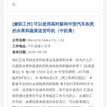
右。
[兼职工作] 可以使用高时薪和中型汽车执照
的水果和蔬菜送货司机（中距离）
公司名称:
Marucho Seika Co., Ltd.
工作地点:
千叶县鎌ケ谷市
发布日期:
2026-08-06
我们正在寻找送货司机来运送蔬菜和水果！你为什么不
以圆形水果和蔬菜的司机身份发挥积极的作用？ [这就是
重点] ☆ 每小时 1,500 日元 ☆ 中型车牌照（AT不限，
能开MT的人） ☆ 每周休息2天（周三和周日固定） ☆
配备齐全的社会保险和内部销售 每天的行车时间约为 8
小时，送货集中在城市和郊区，而不是长途交付 它适合
那些通过使用许可证寻求稳定工作方式的人。从兼职工
作开始，如果您将来想成为全职员工，可以联系我们。