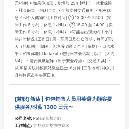
元/小时 ※ 如果你加班，则增加 25% [福利] ・就业保险
・社会保险 ・福利年金 ・全额支付交通费用 ・配有休
息区和个人储物柜 [工作时间] ① 13:00 至 22:00（实
际工作 8 小时，休息 1 小时） ② 15:00 至 24:00（实
际工作 8 小时，休息 1 小时） ※可能会出现大约 1 小时
的超时情况 [工作日] 周一至周日及公众假期，每周3至5
天（轮班制） 期限：入境后仅限 2 个月 [资格] ・日语水
平：如果你能用 katakoto 进行日常会话就可以了（大约
N4） ・请勿佩戴配饰（出于安全考虑） [交通工具] ・
从JR横滨线相模原站乘坐巴士16分钟 [工作地点] 神奈川
县相模原市中央区田名
[兼职] 新店 | 包包销售人员用英语为顾客提
供服务/时薪 1300 日元〜
公司名称:
Patam京都寺町
工作地点:
京都府京都市中京区