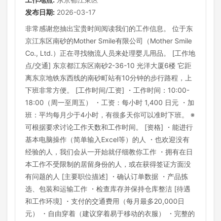
发布日期:
2026-03-17
非常感谢您抽出宝贵时间阅读我们的工作信息。 位于东
京江东区南砂的Mother Smile有限公司（Mother Smile
Co., Ltd.）正在寻找物流人员来处理婴儿用品。 [工作地
点/交通] 东京都江东区南砂2-36-10 光洋大厦6楼 它距
离东京地铁东西线的南砂町站有10分钟的步行路程，上
下班非常方便。 [工作时间/工资] ・工作时间：10:00-
18:00（周一至周五） ・工资：每小时 1,400 日元 ・加
班：平均每月少于4小时，有很多天你可以准时下班。 ※
可根据要求讨论工作天数和工作时间。 [资格] ・能进行
基本电脑操作（简单输入Excel等）的人 ・也欢迎没有
经验的人，我们会从一开始就仔细教你工作 ・拥有在日
本工作不受限制的居留身份的人，或在获得签证方面没
有问题的人 [主要职位描述] ・确认订单数据 ・产品拣
选、包装和运输工作 ・检查库存并保持仓库整洁 [待遇
和工作环境] ・支付的交通费用（每月最多20,000日
元） ・自由穿着（建议穿着易于移动的衣服） ・完整的