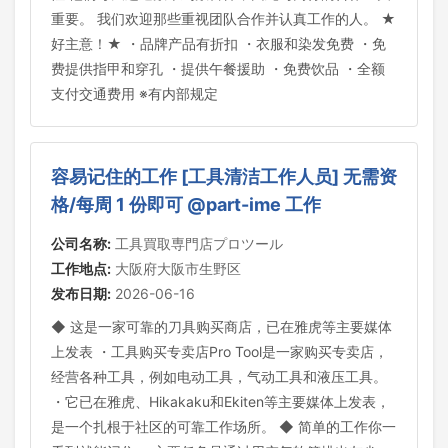
重要。 我们欢迎那些重视团队合作并认真工作的人。 ★
好主意！★ ・品牌产品有折扣 ・衣服和染发免费 ・免
费提供指甲和穿孔 ・提供午餐援助 ・免费饮品 ・全额
支付交通费用 ※有内部规定
容易记住的工作 [工具清洁工作人员] 无需资
格/每周 1 份即可 @part-ime 工作
公司名称:
工具買取専門店プロツール
工作地点:
大阪府大阪市生野区
发布日期:
2026-06-16
◆ 这是一家可靠的刀具购买商店，已在雅虎等主要媒体
上发表 ・工具购买专卖店Pro Tool是一家购买专卖店，
经营各种工具，例如电动工具，气动工具和液压工具。
・它已在雅虎、Hikakaku和Ekiten等主要媒体上发表，
是一个扎根于社区的可靠工作场所。 ◆ 简单的工作你一