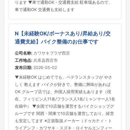
ります ▼車で通勤OK・交通費支給 駐車場あるので、
車で通勤OK 交通費も支給します
N【未経験OK/ボーナスあり/昇給あり/交
通費支給】バイク整備のお仕事です
公司名称:
カワサキプラザ西宮
工作地点:
兵库县西宮市
发布日期:
2026-05-02
▼未経験OK はじめてでも、ベテランスタッフが やさ
しく 教えます バイクが好きで、整備に興味があれば
OK グループ店では、外国人採用実績もあります（現
在、フィリピン人11名/フランス人1名/ミャンマー人1名
在籍中） ▼全国で10店舗を運営するバイクショップグ
ループです 関西・関東で10店舗を運営しており、経営
も安定してます ※正規取扱メーカー（ドゥカティ・ト
ライアンフ・カワサキ・スズキ・ロイヤルエンフィー