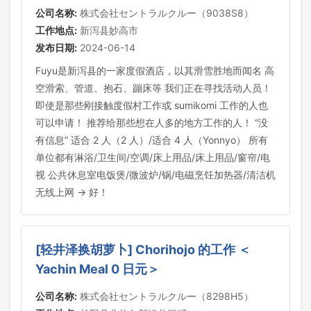
公司名称:
株式会社セントラルクルー（9038S8）
工作地点:
新泻县妙高市
发布日期:
2024-06-14
Fuyu是新泻县的一家度假酒店，以其滑雪胜地而闻名 高
空滑索、管道、抱石、蹦床等 我们正在寻找活动人员！
即使是那些刚接触度假村工作或 sumikomi 工作的人也
可以申请！ 推荐给那些想在人多的地方工作的人！ “没
有信息” 适合 2 人（2 人）/适合 4 人（Yonnyo） 所有
单位都有淋浴/卫生间/空调/床上用品/床上用品/窗帘/电
视 公共休息室电饭煲/微波炉/锅/电磁烹饪加热器/清洁机
无线上网 → 好！
[轻井泽换胡萝卜] Chorihojo 的工作 ＜
Yachin Meal 0 日元＞
公司名称:
株式会社セントラルクルー（8298H5）