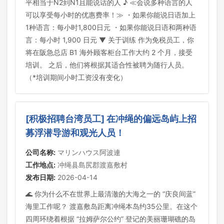
平相当于N2到N1且能说话的人 ♪ ≪会说多种语言的人
可以享受每小时的优惠费率！≫ ・如果你能说日语加上
1种语言：每小时1,800日元 ・如果你能说日语和两种语
言：每小时 1,900 日元 ▼ 关于训练 作为免税员工，你
将在阪急总店 B1 海外顾客柜台工作大约 2 个月，接受
培训。 之后，他们将根据其适合性被聘为随行人员。
（*培训期间小时工资没有变化）
[积极招聘台湾员工] 在冲绳的偏远岛屿上招
募浮潜导游和观光人员！
公司名称:
マリンハウス阿波連
工作地点:
冲绳县島尻郡渡嘉敷村
发布日期:
2026-04-14
🌊 你为什么不在世界上最清澈的大海之一的 “庆良间蓝”
海里工作呢？ 渡嘉敷岛距离冲绳本岛约35公里。在这个
四周环绕着根据 “拉姆萨尔公约” 登记的美丽珊瑚礁的岛