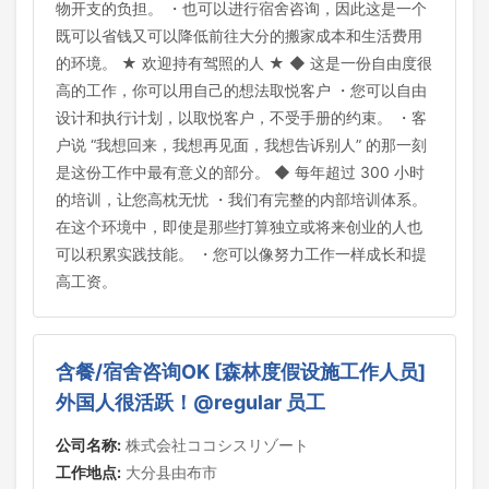
物开支的负担。 ・也可以进行宿舍咨询，因此这是一个
既可以省钱又可以降低前往大分的搬家成本和生活费用
的环境。 ★ 欢迎持有驾照的人 ★ ◆ 这是一份自由度很
高的工作，你可以用自己的想法取悦客户 ・您可以自由
设计和执行计划，以取悦客户，不受手册的约束。 ・客
户说 “我想回来，我想再见面，我想告诉别人” 的那一刻
是这份工作中最有意义的部分。 ◆ 每年超过 300 小时
的培训，让您高枕无忧 ・我们有完整的内部培训体系。
在这个环境中，即使是那些打算独立或将来创业的人也
可以积累实践技能。 ・您可以像努力工作一样成长和提
高工资。
含餐/宿舍咨询OK [森林度假设施工作人员]
外国人很活跃！@regular 员工
公司名称:
株式会社ココシスリゾート
工作地点:
大分县由布市