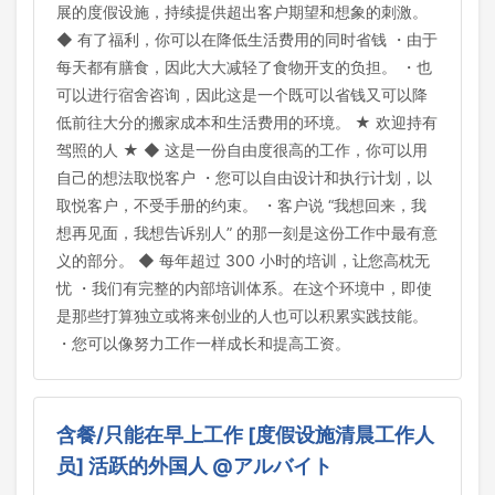
展的度假设施，持续提供超出客户期望和想象的刺激。
◆ 有了福利，你可以在降低生活费用的同时省钱 ・由于
每天都有膳食，因此大大减轻了食物开支的负担。 ・也
可以进行宿舍咨询，因此这是一个既可以省钱又可以降
低前往大分的搬家成本和生活费用的环境。 ★ 欢迎持有
驾照的人 ★ ◆ 这是一份自由度很高的工作，你可以用
自己的想法取悦客户 ・您可以自由设计和执行计划，以
取悦客户，不受手册的约束。 ・客户说 “我想回来，我
想再见面，我想告诉别人” 的那一刻是这份工作中最有意
义的部分。 ◆ 每年超过 300 小时的培训，让您高枕无
忧 ・我们有完整的内部培训体系。在这个环境中，即使
是那些打算独立或将来创业的人也可以积累实践技能。
・您可以像努力工作一样成长和提高工资。
含餐/只能在早上工作 [度假设施清晨工作人
员] 活跃的外国人 @アルバイト