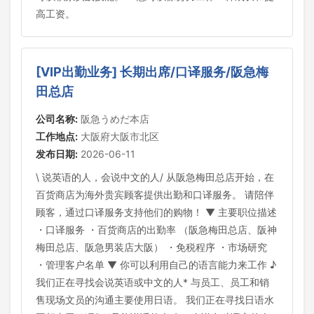
高工资。
[VIP出勤业务] 长期出席/口译服务/阪急梅
田总店
公司名称:
阪急うめだ本店
工作地点:
大阪府大阪市北区
发布日期:
2026-06-11
\ 说英语的人，会说中文的人/ 从阪急梅田总店开始，在
百货商店为海外贵宾顾客提供出勤和口译服务。 请陪伴
顾客，通过口译服务支持他们的购物！ ▼ 主要职位描述
・口译服务 ・百货商店的出勤率 （阪急梅田总店、阪神
梅田总店、阪急男装店大阪） ・免税程序 ・市场研究
・管理客户名单 ▼ 你可以利用自己的语言能力来工作 ♪
我们正在寻找会说英语或中文的人* 与员工、员工和销
售现场文员的沟通主要使用日语。 我们正在寻找日语水