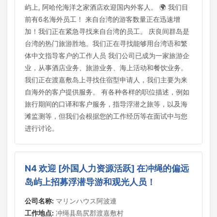
屿上, 阿哈伦海洋之家酒店欢迎国内外客人。 🌍 我们目
前有6名海外员工！ 来自台湾的游客数量正在迅速增
加！我们正在紧急寻找来自台湾的员工。 庆良间群岛是
台湾的热门旅游胜地。我们正在寻找能够用台湾语和繁
体中文指导客户的工作人员 我们公司已成为一家旅游企
业，从事酒店业务、旅游业务、海上活动和餐饮业务。
我们正在渡嘉敷岛上寻找住宿型申请人，我们主要为来
自海外的客户提供服务。 有各种各样的职位描述，例如
旅行期间的口译和客户服务，指导浮潜之旅等，以及海
滩监测等，但我们会根据您的工作经历等在面试中与您
进行讨论。
N4 欢迎 [外国人力资源活跃] 在冲绳的偏远
岛屿上招募浮潜导游和观光人员！
公司名称:
マリンハウス阿波連
工作地点:
冲绳县島尻郡渡嘉敷村