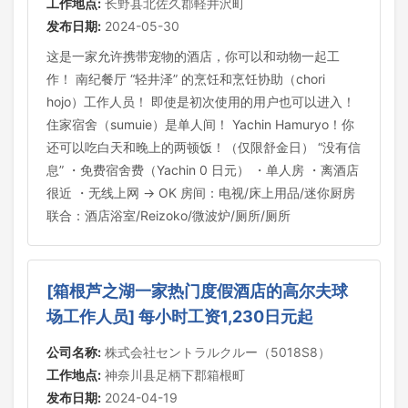
工作地点:
长野县北佐久郡軽井沢町
发布日期:
2024-05-30
这是一家允许携带宠物的酒店，你可以和动物一起工
作！ 南纪餐厅 “轻井泽” 的烹饪和烹饪协助（chori
hojo）工作人员！ 即使是初次使用的用户也可以进入！
住家宿舍（sumuie）是单人间！ Yachin Hamuryo！你
还可以吃白天和晚上的两顿饭！（仅限舒金日） “没有信
息” ・免费宿舍费（Yachin 0 日元） ・单人房 ・离酒店
很近 ・无线上网 → OK 房间：电视/床上用品/迷你厨房
联合：酒店浴室/Reizoko/微波炉/厕所/厕所
[箱根芦之湖一家热门度假酒店的高尔夫球
场工作人员] 每小时工资1,230日元起
公司名称:
株式会社セントラルクルー（5018S8）
工作地点:
神奈川县足柄下郡箱根町
发布日期:
2024-04-19