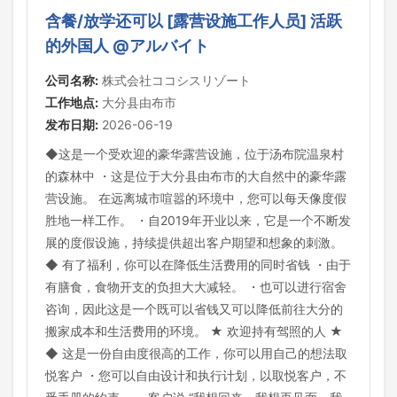
含餐/放学还可以 [露营设施工作人员] 活跃
的外国人 @アルバイト
公司名称:
株式会社ココシスリゾート
工作地点:
大分县由布市
发布日期:
2026-06-19
◆这是一个受欢迎的豪华露营设施，位于汤布院温泉村
的森林中 ・这是位于大分县由布市的大自然中的豪华露
营设施。 在远离城市喧嚣的环境中，您可以每天像度假
胜地一样工作。 ・自2019年开业以来，它是一个不断发
展的度假设施，持续提供超出客户期望和想象的刺激。
◆ 有了福利，你可以在降低生活费用的同时省钱 ・由于
有膳食，食物开支的负担大大减轻。 ・也可以进行宿舍
咨询，因此这是一个既可以省钱又可以降低前往大分的
搬家成本和生活费用的环境。 ★ 欢迎持有驾照的人 ★
◆ 这是一份自由度很高的工作，你可以用自己的想法取
悦客户 ・您可以自由设计和执行计划，以取悦客户，不