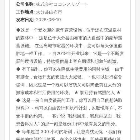
公司名称:
株式会社ココシスリゾート
工作地点:
大分县由布市
发布日期:
2026-06-19
◆这是一个受欢迎的豪华露营设施，位于汤布院温泉村
的森林中 ・这是位于大分县由布市的大自然中的豪华露
营设施。 在远离城市喧嚣的环境中，您可以每天像度假
胜地一样工作。 ・自2019年开业以来，它是一个不断发
展的度假设施，持续提供超出客户期望和想象的刺激。
◆ 有了福利，你可以在降低生活费用的同时省钱 ・由于
有膳食，食物开支的负担大大减轻。 ・也可以进行宿舍
咨询，因此这是一个既可以省钱又可以降低前往大分的
搬家成本和生活费用的环境。 ★ 欢迎持有驾照的人 ★
◆ 这是一份自由度很高的工作，你可以用自己的想法取
悦客户 ・您可以自由设计和执行计划，以取悦客户，不
受手册的约束。 ・客户说 “我想回来，我想再见面，我
想告诉别人” 的那一刻是这份工作中最有意义的部分。
◆ 每年超过 300 小时的培训，让您高枕无忧 ・我们有
完整的内部培训体系。在这个环境中，即使是那些打算