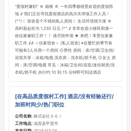
“度假村兼职” ☆ 箱根 ☆ 一年四季都很受欢迎的度假胜
地 ♪ 我们正在寻找度假酒店的高尔夫球场工作人员！
(^^)！ 宿舍是个不错的私人房间！ 生活环境很方便 ☆
高时薪起价为 1,230 日元 (^^ ♪ 非常欢迎小移民和第一
份住家兼职工作！！ 请尽快申请 ★ 来吧！享受住家兼
职工作 ♪♪ ＜住家宿舍＞ [私人宿舍] ※在繁忙的季节有
可能有2人共用一个房间 ◇男性 房间：床/空调/卫生间/
浴室共享：冰箱/电视 洗衣房：洗衣机/烘干机 ◇女士 房
间：床/空调/电视 常见：冰箱/卫生间/浴室/迷你厨房/洗
衣机/烘干机 步行约 10 到 15 分钟即可到达酒店
[在高品质度假村工作] 酒店/没有经验还行/
加班时间少/热门职位
公司名称:
株式会社ＳＧＩ
工作地点:
滋賀县甲賀市
发布日期:
2024-02-24