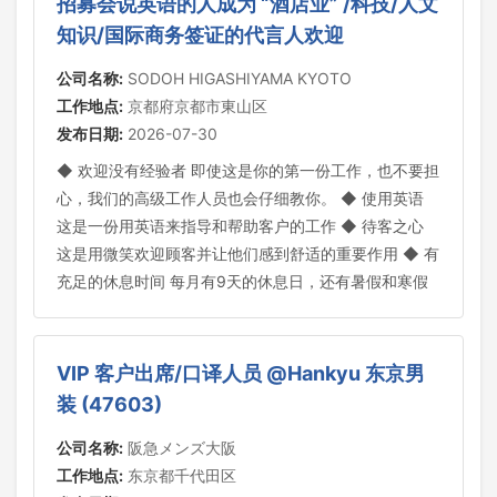
招募会说英语的人成为 “酒店业” /科技/人文
知识/国际商务签证的代言人欢迎
公司名称:
SODOH HIGASHIYAMA KYOTO
工作地点:
京都府京都市東山区
发布日期:
2026-07-30
◆ 欢迎没有经验者 即使这是你的第一份工作，也不要担
心，我们的高级工作人员也会仔细教你。 ◆ 使用英语
这是一份用英语来指导和帮助客户的工作 ◆ 待客之心
这是用微笑欢迎顾客并让他们感到舒适的重要作用 ◆ 有
充足的休息时间 每月有9天的休息日，还有暑假和寒假
VIP 客户出席/口译人员 @Hankyu 东京男
装 (47603)
公司名称:
阪急メンズ大阪
工作地点:
东京都千代田区