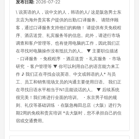
发布日期:
2026-07-22
\ 说英语的人，说中文的人，韩语的人/ 这是阪急男士东
京店为海外贵宾客户提供的出勤/口译服务。 请陪伴顾
客，通过口译服务支持他们的购物！ 请提供有关免税程
序、酒店送货、礼宾服务等的信息。此外，请进行市场
调查和客户管理等。也有使用电脑的工作，因此我们正
在寻找对电脑操作没有抵抗力的人。 ▼ 主要职位描述
・口译服务 ・免税程序 ・酒店送货 ・礼宾服务 ・市场
研究 ・客户管理等 ▼ 你可以利用自己的语言能力来工
作 ♪ 我们正在寻找会说英语、中文或韩语的人* 与员
工、员工和销售现场文员的沟通主要使用日语。 我们正
在寻找日语水平相当于N1且能说话的人。 ▼ 后续系统
很完美！我们将进行全面的培训。 ・东京男子组的规
则、礼仪等基础训练 ・在阪急梅田总店（大阪）进行为
期2周的免税和贵宾培训 *去大阪时，您不承担自己的住
宿或交通费用。