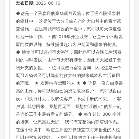
发布日期:
2026-06-19
◆这是一个受欢迎的豪华露营设施，位于汤布院温泉村
的森林中 ・这是位于大分县由布市的大自然中的豪华露
营设施。 在远离城市喧嚣的环境中，您可以每天像度假
胜地一样工作。 ・自2019年开业以来，它是一个不断发
展的度假设施，持续提供超出客户期望和想象的刺激。
◆ 膳食时可以进行宿舍咨询，因此您可以在降低生活费
用的同时省钱 ・由于每天都有膳食，因此大大减轻了食
物开支的负担。 ・也可以进行宿舍咨询，因此这是一个
既可以省钱又可以降低前往大分的搬家成本和生活费用
的环境。 ★ 欢迎持有驾照的人 ★ ◆ 这是一份自由度很
高的工作，你可以用自己的想法取悦客户 ・您可以自由
设计和执行计划，以取悦客户，不受手册的约束。 ・客
户说 “我想回来，我想再见面，我想告诉别人” 的那一刻
是这份工作中最有意义的部分。 ◆ 每年超过 300 小时
的培训，让您高枕无忧 ・我们有完整的内部培训体系。
在这个环境中，即使是那些打算独立或将来创业的人也
可以积累实践技能。 ・您可以像努力工作一样成长和提