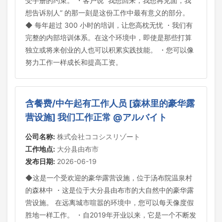
受手册的约束。 ・客户说 “我想回来，我想再见面，我
想告诉别人” 的那一刻是这份工作中最有意义的部分。
◆ 每年超过 300 小时的培训，让您高枕无忧 ・我们有
完整的内部培训体系。在这个环境中，即使是那些打算
独立或将来创业的人也可以积累实践技能。 ・您可以像
努力工作一样成长和提高工资。
含餐费/中午起有工作人员 [森林里的豪华露
营设施] 我们工作正常 @アルバイト
公司名称:
株式会社ココシスリゾート
工作地点:
大分县由布市
发布日期:
2026-06-19
◆这是一个受欢迎的豪华露营设施，位于汤布院温泉村
的森林中 ・这是位于大分县由布市的大自然中的豪华露
营设施。 在远离城市喧嚣的环境中，您可以每天像度假
胜地一样工作。 ・自2019年开业以来，它是一个不断发