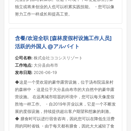
独立或将来创业的人也可以积累实践技能。 ・您可以像
努力工作一样成长和提高工资。
含餐/欢迎全职 [森林度假村设施工作人员]
活跃的外国人 @アルバイト
公司名称:
株式会社ココシスリゾート
工作地点:
大分县由布市
发布日期:
2026-06-19
◆这是一个受欢迎的豪华露营设施，位于汤布院温泉村
的森林中 ・这是位于大分县由布市的大自然中的豪华露
营设施。 在远离城市喧嚣的环境中，您可以每天像度假
胜地一样工作。 ・自2019年开业以来，它是一个不断发
展的度假设施，持续提供超出客户期望和想象的刺激。
◆ 膳食时可以进行宿舍咨询，因此您可以在降低生活费
用的同时省钱 ・由于每天都有膳食，因此大大减轻了食