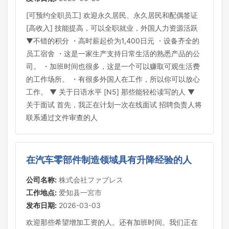
[可预约全职员工] 欢迎永久居民、永久居民和配偶签证
[高收入] 技能提高，可以全职就业，外国人力资源活跃
▼不错的积分 ・高时薪起价为1,400日元 ・设备齐全的
员工宿舍 ・这是一家生产支持日常生活的熟悉产品的公
司。 ・加班时间也很多，这是一个可以赚取可观生活费
的工作场所。 ・有很多外国人在工作，所以你可以放心
工作。 ▼ 关于日语水平 [N5] 那些能轻松读写的人 ▼
关于面试 首先，我正在计划一次在线面试 招聘负责人将
联系通过文件审查的人
在汽车零部件制造领域具有升降经验的人
公司名称:
株式会社ファブレス
工作地点:
爱知县一宮市
发布日期:
2026-03-03
欢迎那些希望增加工资的人。还有加班时间。我们正在