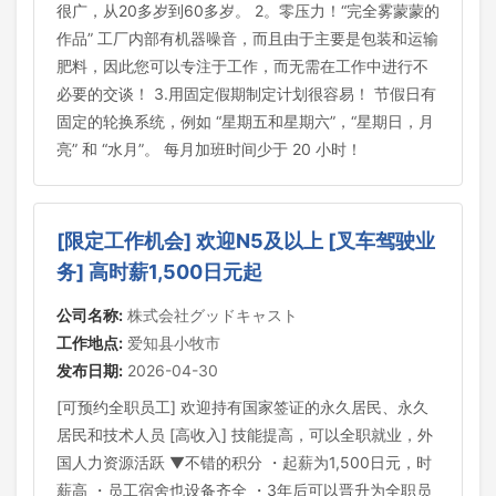
很广，从20多岁到60多岁。 2。零压力！“完全雾蒙蒙的
作品” 工厂内部有机器噪音，而且由于主要是包装和运输
肥料，因此您可以专注于工作，而无需在工作中进行不
必要的交谈！ 3.用固定假期制定计划很容易！ 节假日有
固定的轮换系统，例如 “星期五和星期六”，“星期日，月
亮” 和 “水月”。 每月加班时间少于 20 小时！
[限定工作机会] 欢迎N5及以上 [叉车驾驶业
务] 高时薪1,500日元起
公司名称:
株式会社グッドキャスト
工作地点:
爱知县小牧市
发布日期:
2026-04-30
[可预约全职员工] 欢迎持有国家签证的永久居民、永久
居民和技术人员 [高收入] 技能提高，可以全职就业，外
国人力资源活跃 ▼不错的积分 ・起薪为1,500日元，时
薪高 ・员工宿舍也设备齐全 ・3年后可以晋升为全职员