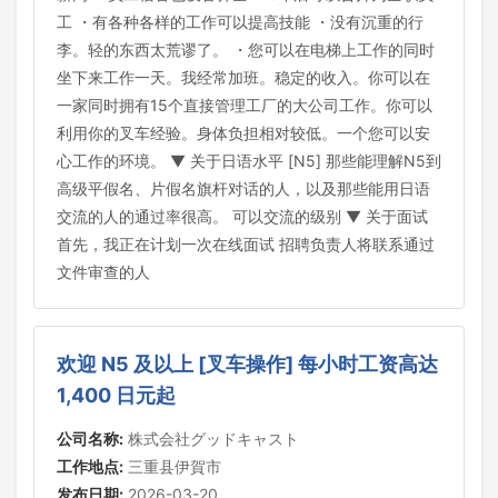
工 ・有各种各样的工作可以提高技能 ・没有沉重的行
李。轻的东西太荒谬了。 ・您可以在电梯上工作的同时
坐下来工作一天。我经常加班。稳定的收入。你可以在
一家同时拥有15个直接管理工厂的大公司工作。你可以
利用你的叉车经验。身体负担相对较低。一个您可以安
心工作的环境。 ▼ 关于日语水平 [N5] 那些能理解N5到
高级平假名、片假名旗杆对话的人，以及那些能用日语
交流的人的通过率很高。 可以交流的级别 ▼ 关于面试
首先，我正在计划一次在线面试 招聘负责人将联系通过
文件审查的人
欢迎 N5 及以上 [叉车操作] 每小时工资高达
1,400 日元起
公司名称:
株式会社グッドキャスト
工作地点:
三重县伊賀市
发布日期:
2026-03-20