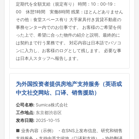
定期代を全額支給（規定有り） 時間：10：00-19：
00 休憩1時間 実働8時間 残業：ほとんどありません
その他：食堂スペース有り 大手家具付き賃貸不動産の
事務センター内でのお仕事です。 お客様のご希望を伺
った上で、希望に合った物件の紹介と説明。最終的に
は契約まで行う業務です。 対応内容は日本語でパソコ
ンに入力し、お客様のログとして残します。 必要な事
は日本人スタッフへ報告します。
为外国投资者提供房地产支持服务（英语或
中文社交网站、口译、销售援助）
公司名称:
Sumica株式会社
工作地点:
东京都渋谷区
发布日期:
2025-10-15
■ 业务内容（示例） ・在SNS上发布信息、研究和销售
支持服务 ・支持中英文缩放（口译和支持） ・协助翻译