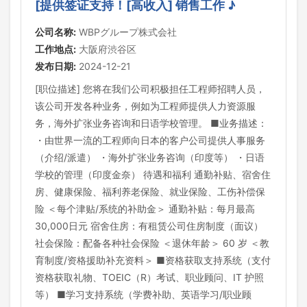
[提供签证支持！[高收入] 销售工作 ♪
公司名称:
WBPグループ株式会社
工作地点:
大阪府渋谷区
发布日期:
2024-12-21
[职位描述] 您将在我们公司积极担任工程师招聘人员，
该公司开发各种业务，例如为工程师提供人力资源服
务，海外扩张业务咨询和日语学校管理。 ■业务描述：
・由世界一流的工程师向日本的客户公司提供人事服务
（介绍/派遣） ・海外扩张业务咨询（印度等） ・日语
学校的管理（印度金奈） 待遇和福利 通勤补贴、宿舍住
房、健康保险、福利养老保险、就业保险、工伤补偿保
险 ＜每个津贴/系统的补助金＞ 通勤补贴：每月最高
30,000日元 宿舍住房：有租赁公司住房制度（面议）
社会保险：配备各种社会保险 ＜退休年龄＞ 60 岁 ＜教
育制度/资格援助补充资料＞ ■资格获取支持系统（支付
资格获取礼物、TOEIC（R）考试、职业顾问、IT 护照
等） ■学习支持系统（学费补助、英语学习/职业顾