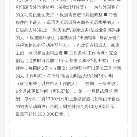
和创建海外市场材料（谷歌幻灯片等） ・为与外国客户
的互动提供全面支持 ・根据需要进行其他调整 ■ 符合
条件的申请人 ・母语为英语或具有商务英语水平的人 ・
日语能力N3以上 ・对房地产/国际业务/创业业务感兴趣
的人 ・欢迎国际学生（那些因其 “出国留学” 居留身份而
获得资格以外活动许可的人） ・也欢迎在职成人、家庭
主妇、兼职和自由职业者 ■ 工作条件 工作地点：完全
偏远（必要时可以前往1个大都市区和3个县出差） 工作
频率：每周约3天〜（面议）欢迎那些可以延长工作时间
的人 工作时间：每个时间/自由时区大约2到3个小时
（欢迎那些可以在白天工作的人） 工作期：一般来说，
6个月或更长时间（可以延长）。第一个月是试用期 薪
酬：每小时工资1300日元加上激励措施（如果由于自己
的销售活动而终止合同，则支付佣金为100,000日元，
最高不超过300,000日元。）