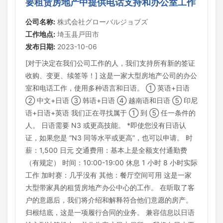
要租赁房地产中提供电话支持和办公室工作
公司名称:
株式会社グローバルジョブズ
工作地点:
埼玉县戸田市
发布日期:
2023-10-06
[对于决定在我们公司工作的人，我们支持所有新的签证
收购、变更、续签等！] 这是一家大型房地产公司的办公
室和电话工作，使用多种语言和日语。 ① 英语+日语
② 中文+日语 ③ 韩语+日语 ④ 越南语和日语 ⑤ 印尼
语+日语+英语 我们正在寻找属于 ① 到 ⑤ 任一条件的
人。 日语需要 N3 或更高技能。 *即使您没有日语认
证，如果您是 “N3 同等水平或更高”，也可以申请。 时
薪：1,500 日元 交通费用：基本上是全额支付通勤费
（有规定） 时间：10:00-19:00 休息 1 小时 8 小时实际
工作 加时赛：几乎没有 其他：餐厅空间可用 这是一家
大型带家具的租赁房地产办公中心的工作。 在听取了客
户的意愿后，我们将介绍和解释符合他们意愿的房产。
归根结底，这是一项履行合同的业务。 兼容信息以日语