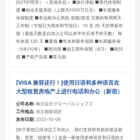
问/IT护照等） ＜其他补品＞ ■旅行津贴 ■替代休假制
度 ■创业支援系统（上限为1000万日元） ■长期服务
休假制度 ■有远程办公系统 假期/度假 完善的每周两天
工作制（节假日为周末和节假日） 10 至 20 天的带薪年
假（最低天数是自加入公司以来半年后准予的天数） 每
年休假 120 天 ■暑假 ■年末和新年假期 ■长期服务假
（5年/10年） ■慰问假 ■创立周年假期（6/3） ■慰问
假 ■产前产后假 ■育儿假
[VISA 兼容还行！]使用日语和多种语言在
大型租赁房地产上进行电话和办公（新宿）
公司名称:
株式会社グローバルジョブズ
工作地点:
东京都新宿区
发布日期:
2023-10-06
[对于那些已经决定工作的人，我们支持所有新的签证获
取、变更、续签等！] 这是一家使用多种语言和日语的大