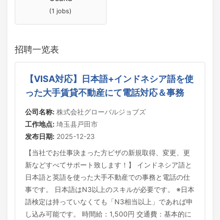
(1 jobs)
招聘一览表
【VISA対応】日本語+インドネシア語を使
った大手賃貸不動産にて電話対応＆事務
公司名称:
株式会社グローバルジョブズ
工作地点:
埼玉县戸田市
发布日期:
2025-12-23
【当社でお仕事決まった方ビザの新規取得、変更、更
新などすべてサポート致します！】 インドネシア語と
日本語と英語を使った大手不動産での事務と電話の仕
事です。 日本語はN3以上のスキルが必要です。 ※日本
語検定は持っていなくても「N3相当以上」であれば申
し込み可能です。 時間給：1,500円 交通費：基本的に