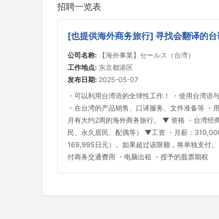
招聘一览表
[也提供海外商务旅行] 寻找会翻译的台
公司名称:
【海外事業】セールス（台湾）
工作地点:
东京都港区
发布日期:
2025-05-07
・可以利用台湾语的全球性工作！ ・使用台湾语与台
・在台湾的产品销售、口译服务、文件准备等 ・
月有大约2周的海外商务旅行。 ▼ 资格 ・台湾经
民、永久居民、配偶等） ▼工资 ・月薪：310,00
169,995日元）。如果超过该限额，将单独支付
付商务交通费用 ・电脑出租 ・授予的股票期权