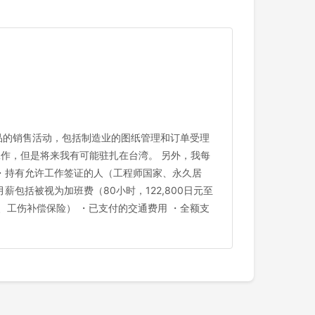
S产品的销售活动，包括制造业的图纸管理和订单受理
工作，但是将来我有可能驻扎在台湾。 另外，我每
上 ・持有允许工作签证的人（工程师国家、永久居
月薪包括被视为加班费（80小时，122,800日元至
险、工伤补偿保险） ・已支付的交通费用 ・全额支