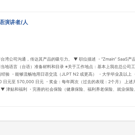
语演讲者/人
湾公司沟通，传达其产品的吸引力。 ▼ 职位描述 ・“Zmain” Saa
用当地语言（台语）准备材料和目录 ※关于工作地点：基本上我在总公司
商经验 ・能够流畅地用日语交流（JLPT N2 或更高） ・大学毕业及以
0 日元至 570,000 日元 ・奖金：每年两次（过去的表现：2个月） 上述
。 ▼ 津贴和福利 ・完善的社会保险（健康保险、福利养老保险、就业保