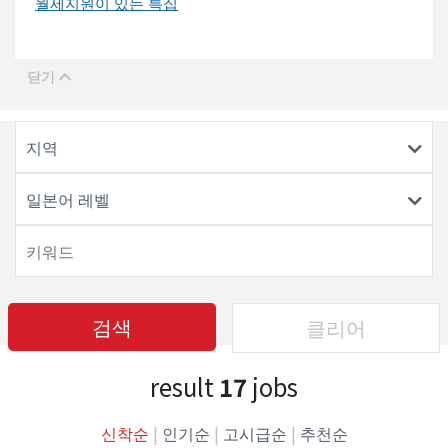
월세지원이 있는 특집
지역
일본어 레벨
검색
클리어
result
17
jobs
신착순
|
인기순
|
고시급순
|
추천순