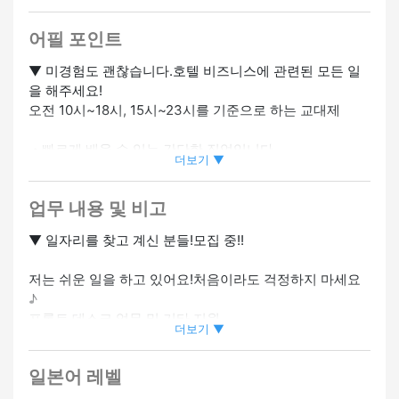
우대
#미경험 OK
#트레이닝 있음
#특정기능자 고용 기업
어필 포인트
▼ 미경험도 괜찮습니다.호텔 비즈니스에 관련된 모든 일
을 해주세요!
오전 10시~18시, 15시~23시를 기준으로 하는 교대제
・빠르게 배울 수 있는 간단한 직업입니다.
더보기 ▼
・미경험자도 대환영!
・교통비 전액 지불
업무 내용 및 비고
・영어 인터뷰도 OK (초기 인터뷰)
▼ 일자리를 찾고 계신 분들!모집 중!!
저는 쉬운 일을 하고 있어요!처음이라도 걱정하지 마세요
♪
프론트 데스크 업무 및 기타 지원
더보기 ▼
작업이 매우 간단하기 때문에 빈칸이 있는 사람도 괜찮습
니다 ◎
일본어 레벨
교육도 있으니 걱정하지 마세요 ☆