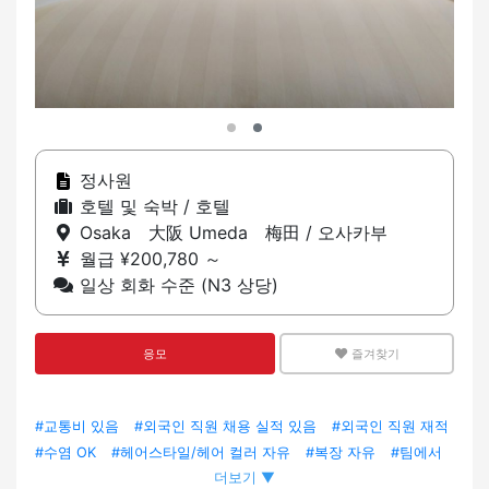
정사원
호텔 및 숙박 / 호텔
Osaka 大阪 Umeda 梅田 / 오사카부
월급 ¥200,780 ～
일상 회화 수준 (N3 상당)
응모
즐겨찾기
#교통비 있음
#외국인 직원 채용 실적 있음
#외국인 직원 재적
#수염 OK
#헤어스타일/헤어 컬러 자유
#복장 자유
#팀에서
더보기 ▼
일하기
#전근 없음
#네일 OK
#LGBTQ+ 프렌들리
#경험자