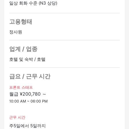
일상 회화 수준 (N3 상당)
전국 각지 모집 중!!
20대부터 60대까지 다양한 연령대의 외국인 직원이 활약
하고 있습니다 ♪
고용형태
☆ 장점 ☆
정사원
・사회보험
・교통비 지급
업계 / 업종
・프로모션은 연 2회 (1월과 6월) 제공됩니다.
・보너스가 있습니다
호텔 및 숙박 / 호텔
관심이 있으시면 연락주세요!
평일: 9시~17시
급요 / 근무 시간
080-6891-6128 요시카와 (일본어) 영어와 타갈로그어는
다른 담당자가 담당합니다.
프론트 스태프
월급 ¥200,780 ～
10:00 AM ~ 06:00 PM
근무 시간
주5일에서 5일까지