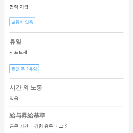
전액 지급
교통비 있음
휴일
시프트제
완전 주 2휴일
시간 외 노동
있음
給与昇給基準
근무 기간 ・경험 유무 ・그 외