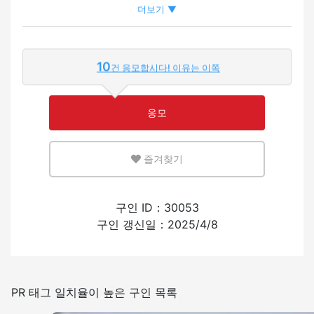
더보기 ▼
외국인이 근무하는 비율
10
건 응모합시다! 이유는 이쪽
적은
많은
응모
영어 또는 모국어를 살릴 수 있는 환경
즐겨찾기
적은
많은
외국인의 채용 경험
구인 ID：30053
구인 갱신일：2025/4/8
있음
없음
일본어를 쓰는 빈도
PR 태그 일치율이 높은 구인 목록