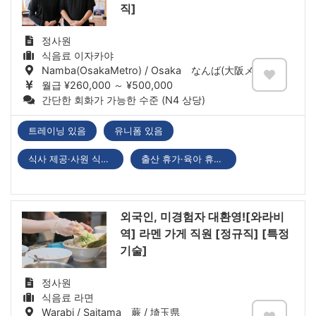
직]
정사원
식음료 이자카야
Namba(OsakaMetro) / Osaka なんば(大阪メトロ) / 大阪府
월급 ¥260,000 ～ ¥500,000
간단한 회화가 가능한 수준 (N4 상당)
트레이닝 있음
유니폼 있음
식사 제공·사원 식당 있음
출산 휴가·육아 휴직 있음
외국인, 미경험자 대환영![와라비
역] 라멘 가게 직원 [정규직] [특정
기술]
정사원
식음료 라면
Warabi / Saitama 蕨 / 埼玉県