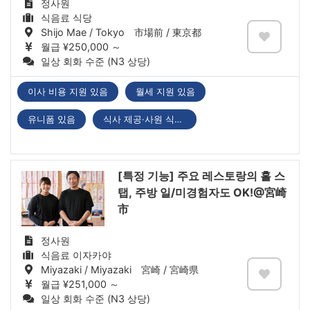
정사원
식음료 식당
Shijo Mae / Tokyo 市場前 / 東京都
월급 ¥250,000 ～
일상 회화 수준 (N3 상당)
이사 비용 지원 있음
월세 지원 있음
유니폼 있음
식사 제공·사원 식당 있음
[특정 기능] 주요 레스토랑의 홀 스
탭, 주방 일/미경험자도 OK!@宮崎
市
정사원
식음료 이자카야
Miyazaki / Miyazaki 宮崎 / 宮崎県
월급 ¥251,000 ～
일상 회화 수준 (N3 상당)