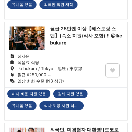
유니폼 있음
외국인 직원 재적
월급 25만엔 이상【레스토랑 스
탭】(숙소 지원/식사 포함) ‼ @Ike
bukuro
정사원
식음료 식당
Ikebukuro / Tokyo 池袋 / 東京都
월급 ¥250,000 ～
일상 회화 수준 (N3 상당)
이사 비용 지원 있음
월세 지원 있음
유니폼 있음
식사 제공·사원 식당 있음
외국인, 미경험자 대환영![토코로