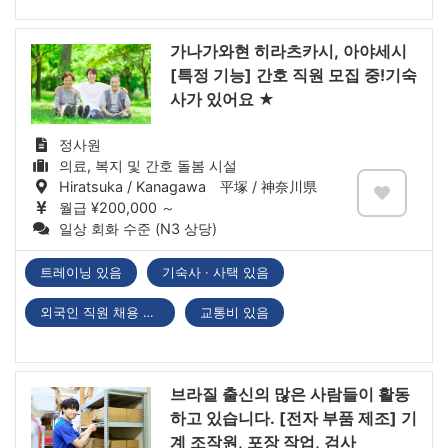
가나가와현 히라츠카시, 아야세시
[특정 기능] 간호 직원 모집 중!기숙
사가 있어요 ★
정사원
의료, 복지 및 간호 돌봄 시설
Hiratsuka / Kanagawa 平塚 / 神奈川県
월급 ¥200,000 ～
일상 회화 수준 (N3 상당)
트레이닝 있음
기숙사 · 사택 있음
외국인 직원 채용 실적 있음
교통비 있음
브라질 출신의 많은 사람들이 활동
하고 있습니다. [전자 부품 제조] 기
계 조작원, 포장 작업, 검사