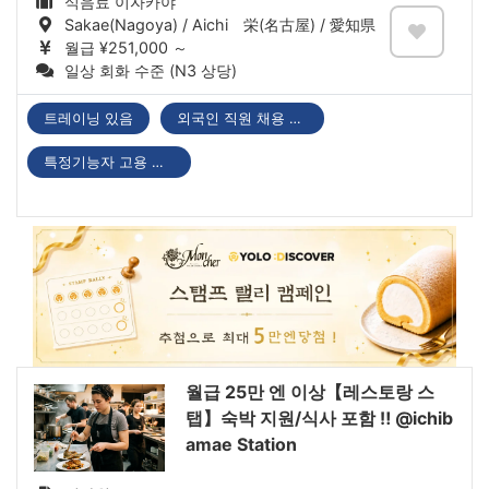
식음료 이자카야
Sakae(Nagoya) / Aichi 栄(名古屋) / 愛知県
월급 ¥251,000 ～
일상 회화 수준 (N3 상당)
트레이닝 있음
외국인 직원 채용 실적 있음
특정기능자 고용 기업
월급 25만 엔 이상【레스토랑 스
탭】숙박 지원/식사 포함 ‼ @ichib
amae Station