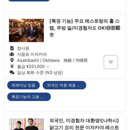
[특정 기능] 주요 레스토랑의 홀 스
탭, 주방 일/미경험자도 OK!@那覇
市
정사원
식음료 이자카야
Asahibashi / Okinawa 旭橋 / 沖縄県
월급 ¥251,000 ～
일상 회화 수준 (N3 상당)
트레이닝 있음
외국인 직원 채용 실적 있음
특정기능자 고용 기업
외국인, 미경험자 대환영![나하시]
닭고기 요리 전문 이자카야 레스토