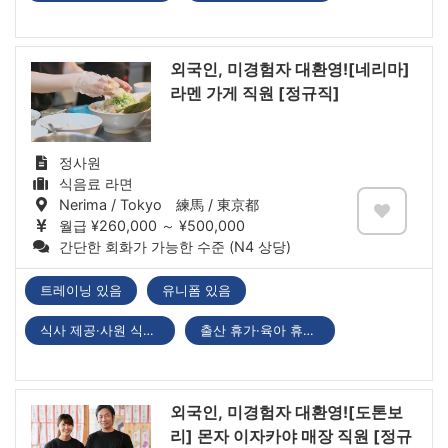
외국인, 미경험자 대환영![네리마]
라멘 가게 직원 [정규직]
정사원
식음료 라면
Nerima / Tokyo 練馬 / 東京都
월급 ¥260,000 ～ ¥500,000
간단한 회화가 가능한 수준 (N4 상당)
트레이닝 있음
유니폼 있음
식사 제공·사원 식당 있음
출산 휴가·육아 휴직 있음
외국인, 미경험자 대환영![도톤보
리] 몬자 이자카야 매장 직원 [정규