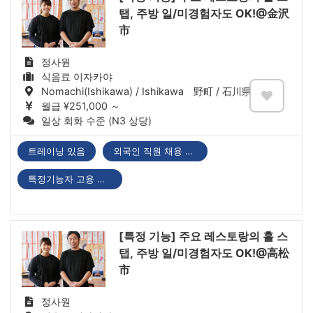
탭, 주방 일/미경험자도 OK!@金沢
市
정사원
식음료 이자카야
Nomachi(Ishikawa) / Ishikawa 野町 / 石川県
월급 ¥251,000 ～
일상 회화 수준 (N3 상당)
트레이닝 있음
외국인 직원 채용 실적 있음
특정기능자 고용 기업
[특정 기능] 주요 레스토랑의 홀 스
탭, 주방 일/미경험자도 OK!@高松
市
정사원