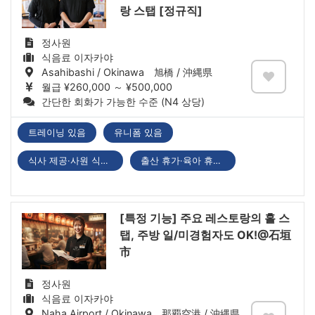
랑 스탭 [정규직]
정사원
식음료 이자카야
Asahibashi / Okinawa 旭橋 / 沖縄県
월급 ¥260,000 ～ ¥500,000
간단한 회화가 가능한 수준 (N4 상당)
트레이닝 있음
유니폼 있음
식사 제공·사원 식당 있음
출산 휴가·육아 휴직 있음
[특정 기능] 주요 레스토랑의 홀 스
탭, 주방 일/미경험자도 OK!@石垣
市
정사원
식음료 이자카야
Naha Airport / Okinawa 那覇空港 / 沖縄県