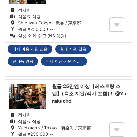
정사원
식음료 식당
Shibuya / Tokyo 渋谷 / 東京都
월급 ¥250,000 ～
일상 회화 수준 (N3 상당)
이사 비용 지원 있음
월세 지원 있음
유니폼 있음
식사 제공·사원 식당 있음
월급 25만엔 이상【레스토랑 스
탭】(숙소 지원/식사 포함) ‼ @Yu
rakucho
정사원
식음료 식당
Yurakucho / Tokyo 有楽町 / 東京都
월급 ¥250,000 ～