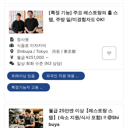
[특정 기능] 주요 레스토랑의 홀 스
탭, 주방 일/미경험자도 OK!
정사원
식음료 이자카야
Shibuya / Tokyo 渋谷 / 東京都
월급 ¥251,000 ～
일상 회화 수준 (N3 상당)
트레이닝 있음
외국인 직원 채용 실적 있음
특정기능자 고용 기업
월급 25만엔 이상【레스토랑 스
탭】(숙소 지원/식사 포함) ‼ @Shi
buya