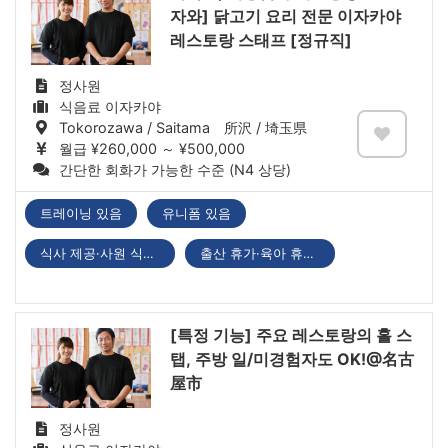
자와] 닭고기 요리 전문 이자카야
레스토랑 스태프 [정규직]
정사원
식음료 이자카야
Tokorozawa / Saitama 所沢 / 埼玉県
월급 ¥260,000 ～ ¥500,000
간단한 회화가 가능한 수준 (N4 상당)
트레이닝 있음
유니폼 있음
식사 제공·사원 식당 있음
출산 휴가·육아 휴직 있음
[특정 기능] 주요 레스토랑의 홀 스
탭, 주방 일/미경험자도 OK!@名古
屋市
정사원