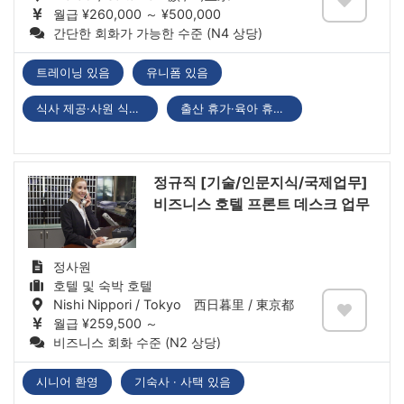
월급 ¥260,000 ～ ¥500,000
간단한 회화가 가능한 수준 (N4 상당)
트레이닝 있음
유니폼 있음
식사 제공·사원 식당 있음
출산 휴가·육아 휴직 있음
정규직 [기술/인문지식/국제업무]
비즈니스 호텔 프론트 데스크 업무
정사원
호텔 및 숙박 호텔
Nishi Nippori / Tokyo 西日暮里 / 東京都
월급 ¥259,500 ～
비즈니스 회화 수준 (N2 상당)
시니어 환영
기숙사 · 사택 있음