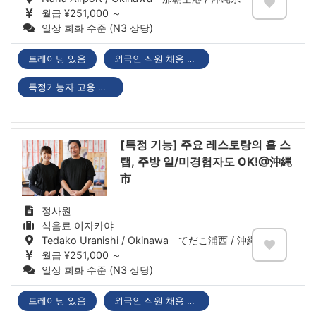
월급 ¥251,000 ～
일상 회화 수준 (N3 상당)
트레이닝 있음
외국인 직원 채용 실적 있음
특정기능자 고용 기업
[특정 기능] 주요 레스토랑의 홀 스
탭, 주방 일/미경험자도 OK!@沖縄
市
정사원
식음료 이자카야
Tedako Uranishi / Okinawa てだこ浦西 / 沖縄県
월급 ¥251,000 ～
일상 회화 수준 (N3 상당)
트레이닝 있음
외국인 직원 채용 실적 있음