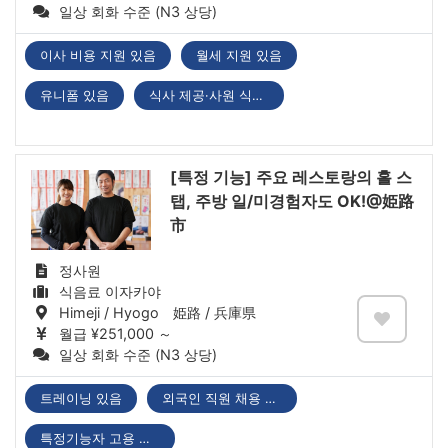
일상 회화 수준 (N3 상당)
이사 비용 지원 있음
월세 지원 있음
유니폼 있음
식사 제공·사원 식당 있음
[특정 기능] 주요 레스토랑의 홀 스
탭, 주방 일/미경험자도 OK!@姫路
市
정사원
식음료 이자카야
Himeji / Hyogo 姫路 / 兵庫県
월급 ¥251,000 ～
일상 회화 수준 (N3 상당)
트레이닝 있음
외국인 직원 채용 실적 있음
특정기능자 고용 기업