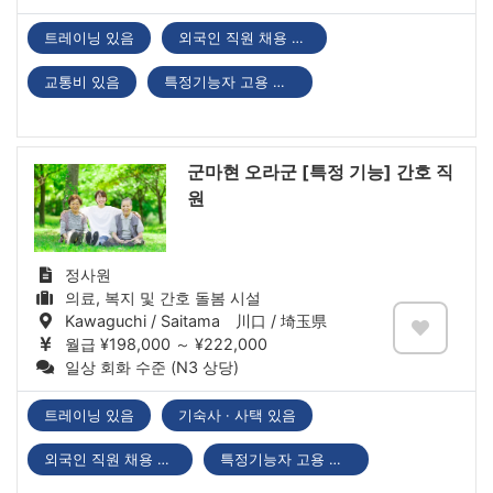
트레이닝 있음
외국인 직원 채용 실적 있음
교통비 있음
특정기능자 고용 기업
군마현 오라군 [특정 기능] 간호 직
원
정사원
의료, 복지 및 간호 돌봄 시설
Kawaguchi / Saitama 川口 / 埼玉県
월급 ¥198,000 ～ ¥222,000
일상 회화 수준 (N3 상당)
트레이닝 있음
기숙사 · 사택 있음
외국인 직원 채용 실적 있음
특정기능자 고용 기업