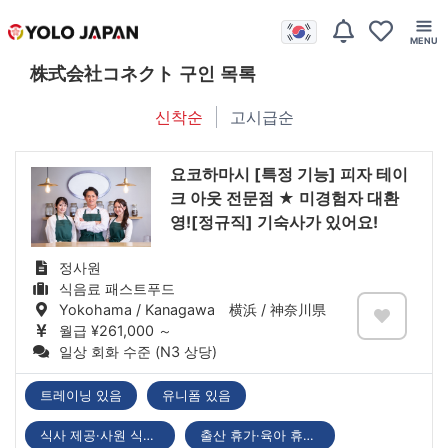
株式会社コネクト 구인 목록
신착순
고시급순
요코하마시 [특정 기능] 피자 테이
크 아웃 전문점 ★ 미경험자 대환
영![정규직] 기숙사가 있어요!
정사원
식음료 패스트푸드
Yokohama / Kanagawa 横浜 / 神奈川県
월급 ¥261,000 ～
일상 회화 수준 (N3 상당)
트레이닝 있음
유니폼 있음
식사 제공·사원 식당 있음
출산 휴가·육아 휴직 있음