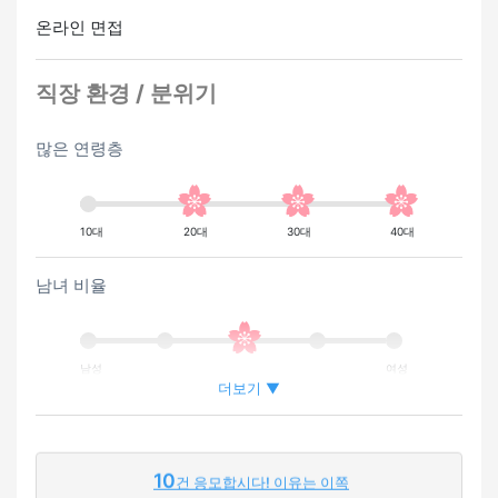
온라인 면접
직장 환경 / 분위기
많은 연령층
10대
20대
30대
40대
남녀 비율
남성
여성
더보기 ▼
외국인이 근무하는 비율
10
건 응모합시다! 이유는 이쪽