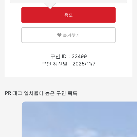
적은
많은
응모
영어 또는 모국어를 살릴 수 있는 환경
즐겨찾기
적은
많은
외국인의 채용 경험
구인 ID：33499
구인 갱신일：2025/11/7
있음
없음
일본어를 쓰는 빈도
PR 태그 일치율이 높은 구인 목록
적은
많은
그 외