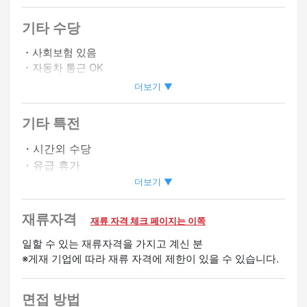
기타 수당
・사회보험 있음
・자동차 통근 OK
・바이크 통근 OK
더보기 ▼
・시프트상담에 따름
기타 특전
정사원 승급가능
・시간외 수당
・유급 휴가
・사원등용제도 있음
더보기 ▼
・승급 있음
・심야 수당 있음
재류자격
재류 자격 체크 페이지는 이쪽
환영
일할 수 있는 재류자격을 가지고 계신 분
※게재 기업에 따라 재류 자격에 제한이 있을 수 있습니다.
경험자 우대
미경험 OK
면접 방법