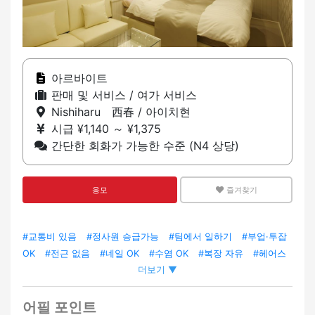
아르바이트
판매 및 서비스 / 여가 서비스
Nishiharu 西春 / 아이치현
시급 ¥1,140 ～ ¥1,375
간단한 회화가 가능한 수준 (N4 상당)
응모
즐겨찾기
#교통비 있음
#정사원 승급가능
#팀에서 일하기
#부업·투잡
OK
#전근 없음
#네일 OK
#수염 OK
#복장 자유
#헤어스
더보기 ▼
타일/헤어 컬러 자유
#트레이닝 있음
#외국인 직원 채용 실적
있음
#외국인 직원 재적
#차·오토바이 출퇴근 OK
#LGBTQ+
프렌들리
#경험자 우대
#미경험 OK
#특정기능자 고용 기업
어필 포인트