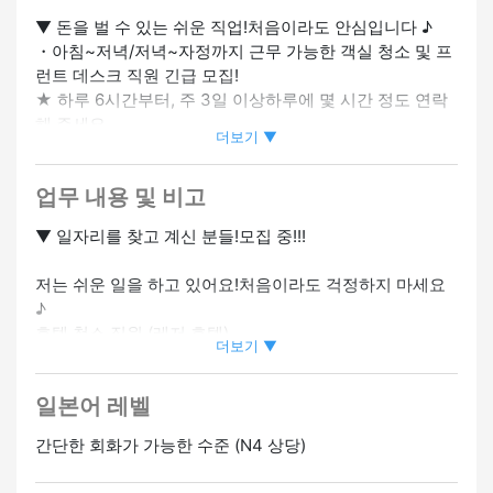
▼ 돈을 벌 수 있는 쉬운 직업!처음이라도 안심입니다 ♪
・아침~저녁/저녁~자정까지 근무 가능한 객실 청소 및 프
런트 데스크 직원 긴급 모집!
★ 하루 6시간부터, 주 3일 이상하루에 몇 시간 정도 연락
해 주세요.
더보기 ▼
・빠르게 배울 수 있는 간단한 직업입니다.
・미경험자도 대환영!
업무 내용 및 비고
・정규직인 경우 월 급여 30만 이상 가능!
・비자 신청 지원 가능: 무엇이든 문의하세요
▼ 일자리를 찾고 계신 분들!모집 중!!!
・교통비는 규정 범위 내에서 지불됩니다.
・아르바이트생과 주부 (주부) 가 활동 중!
저는 쉬운 일을 하고 있어요!처음이라도 걱정하지 마세요
・일도 OK: 사생활과 다른 일의 균형을 맞출 수도 있습니
♪
다.
호텔 청소 직원 (레저 호텔)
・영어 인터뷰도 OK (초기 면접)
더보기 ▼
작업이 매우 간단하기 때문에 빈칸이 있는 사람도 OK ◎
・경력자가 희망할 경우 능력에 따라 사원으로 채용될 수
교육도 있으니 걱정하지 마세요 ☆
있습니다.
일본어 레벨
전국에서 모집하고 있습니다!
간단한 회화가 가능한 수준 (N4 상당)
20대부터 60대까지 모든 연령대의 직원이 활동하고 있습
니다 ♪