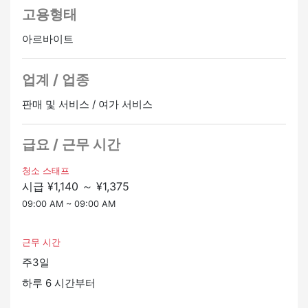
고용형태
☆ 장점 ☆
・사회보험
아르바이트
・교통비 지급 (규정 범위 내)
・초과근무 수당
업계 / 업종
・주차장이 있습니다 (자동차/오토바이 통근 가능)
판매 및 서비스 / 여가 서비스
★ 고용 조건 ★
➣ 기본적인 일본어를 할 수 있는 분
➣ 체류 비자 소지자 (영주권자/영주권자/일본인 배우자/영
급요 / 근무 시간
주권자의 배우자)
➣ 시간을 잘 지키고 열심히 일합니다.
청소 스태프
시급 ¥1,140 ～ ¥1,375
관심이 있으시면 연락주세요!
09:00 AM ~ 09:00 AM
평일: 9시~17시
요시카와 (일본어) 영어나 타갈로그어를 할 줄 아는 사람은
근무 시간
다른 담당자가 처리해 드립니다.
주3일
정사원 승급가능
하루 6 시간부터