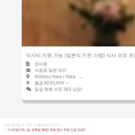
이사비 지원 가능 [일본식 키친 스탭] 식사 보조 포함
정사원
식음료 일본 요리
Kintetsu Nara / Nara 近鉄奈良 / 奈良県
월급 ¥230,000 ～
일상 회화 수준 (N3 상당)
메인 페이지
구인
株式会社コネクト
[나라점] [토, 일, 공휴일 환영] 호텔 청소 직원 긴급 모집!!