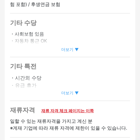
험 포함) / 후생연금 보험
기타 수당
・사회보험 있음
・자동차 통근 OK
・바이크 통근 OK
더보기 ▼
・시프트상담에 따름
기타 특전
정사원 승급가능
・시간외 수당
・유급 휴가
・사원등용제도 있음
더보기 ▼
・승급 있음
・심야 수당 있음
재류자격
재류 자격 체크 페이지는 이쪽
환영
일할 수 있는 재류자격을 가지고 계신 분
※게재 기업에 따라 재류 자격에 제한이 있을 수 있습니다.
경험자 우대