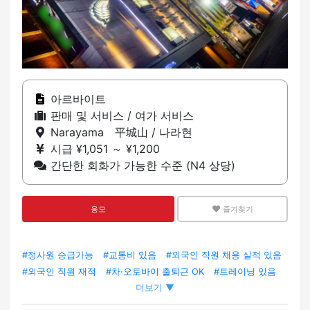
아르바이트
판매 및 서비스 / 여가 서비스
Narayama 平城山 / 나라현
시급 ¥1,051 ～ ¥1,200
간단한 회화가 가능한 수준 (N4 상당)
응모
즐겨찾기
#정사원 승급가능
#교통비 있음
#외국인 직원 채용 실적 있음
#외국인 직원 재적
#차·오토바이 출퇴근 OK
#트레이닝 있음
더보기 ▼
#수염 OK
#헤어스타일/헤어 컬러 자유
#복장 자유
#팀에서
일하기
#부업·투잡 OK
#전근 없음
#네일 OK
#LGBTQ+ 프