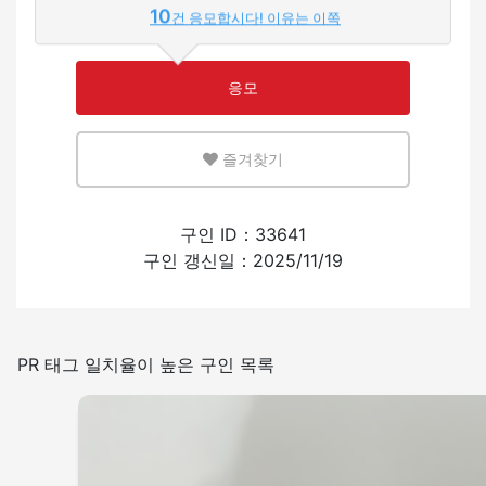
10
건 응모합시다! 이유는 이쪽
적은
많은
응모
영어 또는 모국어를 살릴 수 있는 환경
즐겨찾기
적은
많은
외국인의 채용 경험
구인 ID：33641
구인 갱신일：2025/11/19
있음
없음
일본어를 쓰는 빈도
PR 태그 일치율이 높은 구인 목록
적은
많은