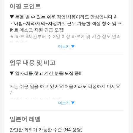
렌들리
#경험자 우대
#특정기능자 고용 기업
어필 포인트
▼ 돈을 벌 수 있는 쉬운 직업!처음이라도 안심입니다 ♪
・아침~저녁/저녁~자정까지 근무 가능한 객실 청소 및 프
런트 데스크 직원 긴급 모집!
★ 하루 6시간부터 주 3일 이상.하루에 몇 시간 정도 연락
해 주세요.
더보기 ▼
・빠르게 배울 수 있는 간단한 직업입니다.
・미경험자도 대환영!
업무 내용 및 비고
・정규직인 경우 월 급여 30만 이상 가능!
・비자 신청 지원 가능: 무엇이든 문의하세요
▼ 일자리를 찾고 계신 분들!모집 중!!!
・교통비는 규정 범위 내에서 지불됩니다.
・아르바이트생과 주부 (주부) 가 활동 중!
저는 쉬운 일을 하고 있어요!처음이라도 걱정하지 마세요
・일도 OK: 사생활과 다른 일의 균형을 맞출 수도 있습니
♪
다.
호텔 청소 직원 (레저 호텔)
・영어 인터뷰도 OK (초기 면접)
더보기 ▼
작업이 매우 간단하기 때문에 빈칸이 있는 사람도 괜찮습
・경력자가 희망할 경우 능력에 따라 사원으로 채용될 수
니다 ◎
있습니다.
일본어 레벨
교육도 있으니 걱정하지 마세요 ☆
간단한 회화가 가능한 수준 (N4 상당)
전국 각지 모집 중!!