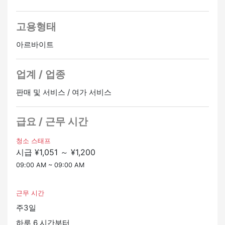
20대부터 60대까지 모든 연령대의 직원이 활약하고 있습
니다 ♪
고용형태
☆ 장점 ☆
아르바이트
・사회보험
・교통비 지급 (규정 범위 내)
업계 / 업종
・초과근무 수당
・주차장이 있습니다 (자동차/오토바이 통근 가능)
판매 및 서비스 / 여가 서비스
★ 고용 조건 ★
➣ 기본적인 일본어를 할 수 있는 분
급요 / 근무 시간
➣ 체류 비자 소지자 (영주권자/영주권자/일본인 배우자/영
주권자의 배우자)
청소 스태프
시급 ¥1,051 ～ ¥1,200
➣ 시간을 잘 지키고 열심히 일함
09:00 AM ~ 09:00 AM
관심이 있으시면 연락주세요!
평일: 9시~17시
근무 시간
요시카와 (일본어) 영어나 타갈로그어를 할 줄 아는 사람은
주3일
다른 담당자가 처리해 드립니다.
정사원 승급가능
하루 6 시간부터