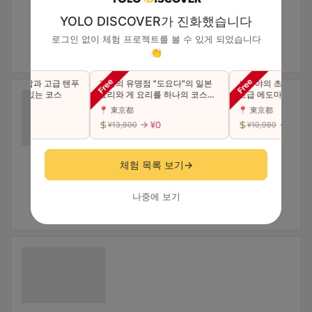
YOLO DISCOVER가 진화했습니다
로그인 없이 체험 프로젝트를 볼 수 있게 되었습니다
👏
급 초밥과 고급 텐푸
긴자의 유명점 "도요다"의 일본
시부야의 초인기점이
길 수 있는 코스
요리와 게 요리를 하나의 코스에
고급 에도마에 초밥 "
서 사치스럽게 맛본다（동반 가
카세 코스를 만끽하세
📍 東京都
📍 東京都
능）
능)
 ¥0
→ ¥0
→ ¥0
¥13,800
¥10,980
체험 목록 보기
→
나중에 보기