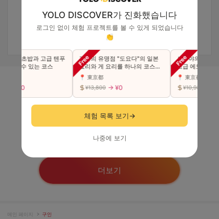
YOLO DISCOVER가 진화했습니다
로그인 없이 체험 프로젝트를 볼 수 있게 되었습니다
👏
 고급 초밥과 고급 텐푸
긴자의 유명점 "도요다"의 일본
시부야의 초인기점
 즐길 수 있는 코스
요리와 게 요리를 하나의 코스에
고급 에도마에 초밥
서 사치스럽게 맛본다（동반 가
카세 코스를 만끽
📍 東京都
📍 東京都
능）
능)
→ ¥0
→ ¥0
→ ¥0
0
¥13,800
¥10,980
모니터
체험 목록 보기
→
나중에 보기
더보기
메인 페이지
구인