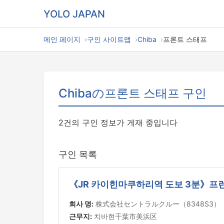
YOLO JAPAN
메인 페이지
구인 사이트맵
Chiba
프론트 스태프
Chibaの프론트 스태프 구인
2건의 구인 정보가 게재 중입니다
구인 목록
《JR 카이힌마쿠하리역 도보 3분》프런
회사 명:
株式会社セントラルクルー（8348S3）
근무지:
치바현千葉市美浜区