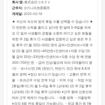
회사 명:
株式会社コネクト
근무지:
오키나와현那覇市
게재일:
2025-02-19
★ 자신의 속도에 맞게 휴일 수를 선택할 수 있습니다 ★
◎ 탄탄한 소득을 올리고 싶다면 한 달에 5-6일을 쉬세
요 ◎ 일과 사생활의 균형을 소중히 여기고 싶은 분들을
위한 주 2일 휴가 ◎ 사생활에 집중하고 싶은 분은 주 3
일 휴무 (1) 월 32만~50만 엔의 급여+인센티브+각종 수
당 (2) 월 급여 25만~40만엔+인센티브+각종 수당 (3)
월 급여 20만~33만엔+인센티브+각종 수당 첫 해 연봉
300~700만 엔 ・급여 인상/필요에 따라 (3개월마다 평
가) ・보너스/연 2회 (전반기, 하반기: 연간 최대 8.8개
월의 경력) ※정산 보너스가 있습니다 ・교통비 전액 지
불 ・초과근무 수당 전액 지급 ・지역 수당 ・직업 수당
[휴일/휴가] (1) 월 5~6일 휴무 (교대제) (2) 주 2일 휴무
(교대제) (3) 주 3일 휴무 (교대제) ※근무 형태 선호도에
따라 근무 체제가 가능합니다. ・여름 방학 ・겨울방학
※각각 4회 연속 휴일이 가능합니다. ・유급 휴가 등 [복