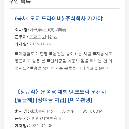
구인 목록
(복사: 도쿄 드라이버) 주식회사 카가야
회사 명:
株式会社加賀屋商会
근무지:
도쿄도世田谷区
게재일:
2025-11-26
■미경험도 대환영 ■운전을 좋아하는 사람 ■자동차로
통근하고 싶은 분 ■면허증을 이용해 일을 해보는 건 어
떨까요? ■옷을 좋아하시는 분들을 기다리고 있습니다.
《정규직》운송용 대형 탱크트럭 운전사
[월급제] [상여금 지급] [미숙환영]
회사 명:
株式会社セントラルクルー（99-K-0014）
근무지:
야마나시현甲府市
게재일:
2024-04-05