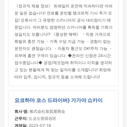
《정규직 채용 정보》 트레일러 운전에 익숙하다면 어려
운 일은 없습니다! 연료를 운반할 탱크트럭 기사 추가 모
집! 모회사가 그 유명한 스카니아의 공식 대리점이기 때
문입니다. 여러분도 염원하던 스카니아를 획득할 기회가
생길지도 모릅니다!? 《풍성한 혜택》 ・직원 가격으로
휘발유 충전 가능 ・가족 수당 지급 가능 ・경험이 없는
운전자도 괜찮습니다. ・자동차 통근도 OK!주차 가능 ・
외부에 흡연 구역이 있습니다. ◆온라인 신청은 24시간
접수중입니다◆ 공장/제조업에 취직이나 이직을 생각하
고 있는 분들에게 딱 맞는 일자리를 소개합니다! 희망에
따라 입주, 임시직, 정규직 등을 소개해 드립니다!
요코하마 코스 드라이버) 가가야 쇼카이
회사 명:
株式会社加賀屋商会
근무지:
도쿄도世田谷区
게재일:
2023-07-19