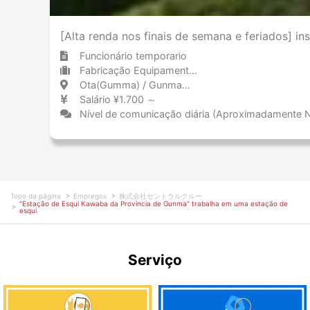
[Alta renda nos finais de semana e feriados] i
Funcionário temporario
Fabricação Equipamentos de transporte (incluindo automóveis)
Ota(Gumma) / Gunma 太田(群馬) / 群馬県
Salário ¥1.700 ～
Nível de comunicação diária (Aproximadamente 
Topo da página
Empregos
株式会社セントラルクルー
“Estação de Esqui Kawaba da Província de Gunma” trabalha em uma estação de
esqui
Serviço