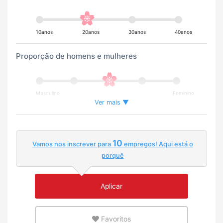
10anos
20anos
30anos
40anos
Proporção de homens e mulheres
Masculino
Feminino
Ver mais ▼
Porcentagem de trabalhadores estrangeiros
10
Vamos nos inscrever para
empregos! Aqui está o
Poucos
Muitos
porquê
Ambiente onde você possa praticar inglês ou sua
Aplicar
língua-mãe
Favoritos