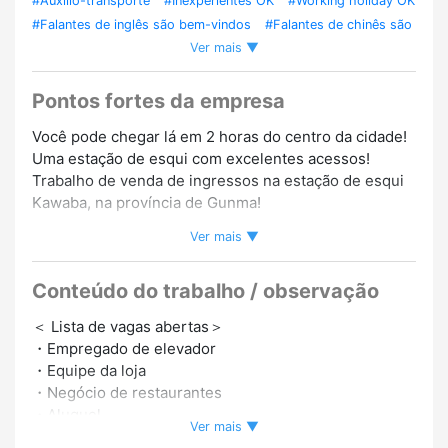
#Auxílio-transporte
#Inexperientes OK
#Working holiday OK
#Falantes de inglês são bem-vindos
#Falantes de chinês são
Ver mais ▼
bem-vindos
#Falantes de coreano são bem-vindos
#Alojamento / Moradia
#Há funcionários estrangeiros
#Histórico de contratação de estrangeiros
#Trabalho em
Pontos fortes da empresa
equipe
Você pode chegar lá em 2 horas do centro da cidade!
Uma estação de esqui com excelentes acessos!
Trabalho de venda de ingressos na estação de esqui
Kawaba, na província de Gunma!
Ver mais ▼
Uma estação de esqui com uma altitude de 1800
metros!
Conteúdo do trabalho / observação
A natureza ainda está intocada, então você pode
deslizar como se estivesse no sertão!
＜ Lista de vagas abertas＞
É uma inclinação muito satisfatória para jogadores
・Empregado de elevador
iniciantes e avançados.
・Equipe da loja
・Negócio de restaurantes
■Muito conteúdo bônus!
・Aluguel
・Bilhetes de teleférico gratuitos e taxas de aluguel
Ver mais ▼
・Equipado com salas privadas!