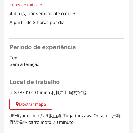
Horas de trabalho
4 dia (s) por semana até o dia 6
A partir de 8 horas por dia
Período de experiência
Tem
Sem alteração
Local de trabalho
〒378-0101 Gunma 利根郡川場村谷地
Mostrar mapa
JR-Iiyama line / JR飯山線 Togarinozawa Onsen 戸狩
野沢温泉 carro,moto 20 minuto