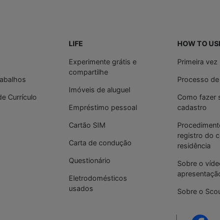
LIFE
HOW TO US
Experimente grátis e
Primeira vez
compartilhe
rabalhos
Processo de
Imóveis de aluguel
de Currículo
Como fazer 
Empréstimo pessoal
cadastro
Cartão SIM
Procediment
registro do 
Carta de condução
residência
Questionário
Sobre o víde
apresentaçã
Eletrodomésticos
usados
Sobre o Sco