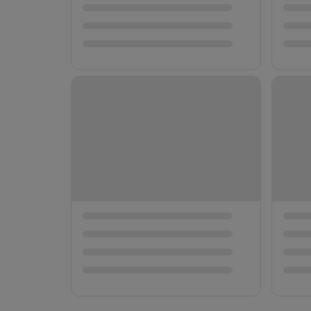
Enguia・Wagy
Hambúrguer！
Omelete à Mo
📍 東京都
Suprema】PR
→ ¥
¥3,278