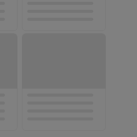
Frutos
【Lagosta × Mirtilo】Você não
Restaurante listado no
quer experimentar o sabor
Michelin ☆ Agosto de 2026.
al.
autêntico na popular loja
Curso de luxo supremo em
📍 東京都
📍 東京都
LUKE'S LOBSTER?
Shinjuku - Desfrutando de
→ ¥0
→ ¥0
¥4,000
¥11,000
Tempura Premium de Alta
Classe 【Tempura