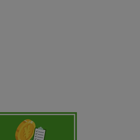
Asabuyokota Filial de
Shinjuku】