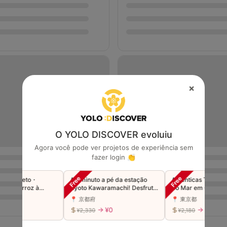
×
O YOLO DISCOVER evoluiu
Agora você pode ver projetos de experiência sem
fazer login 👏
u Preto・
A 1 minuto a pé da estação
Autênticas Tigelas de 
【Arroz à
Kyoto Kawaramachi! Desfrute
do Mar em Ginza: Alta
da Japonesa
de pratos de macarrão
Qualidade, Preço Casu
📍 京都府
📍 東京都
populares no Japão com
0
→ ¥0
→ ¥0
¥2,330
¥2,180
muitos vegetais!