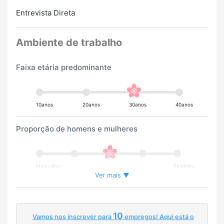
Entrevista Direta
Ambiente de trabalho
Faixa etária predominante
10anos
20anos
30anos
40anos
Proporção de homens e mulheres
Masculino
Feminino
Ver mais ▼
Porcentagem de trabalhadores estrangeiros
10
Vamos nos inscrever para
empregos! Aqui está o