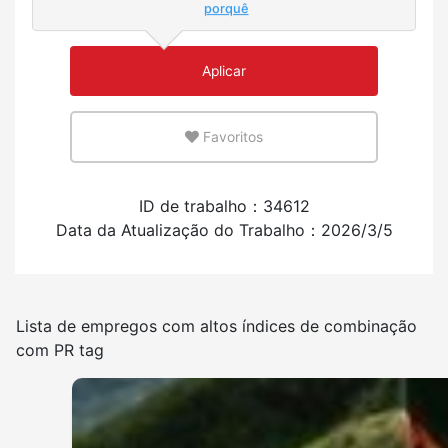
Poucos
Muitos
porquê
Ambiente onde você possa praticar inglês ou sua
Aplicar
língua-mãe
Favoritos
Poucos
Muitos
Experiência em contratar estrangeiros
ID de trabalho：34612
Data da Atualização do Trabalho：2026/3/5
Tem
Não tem
Frequência de uso da língua japonesa
Lista de empregos com altos índices de combinação
com PR tag
Poucos
Muitos
Espaço para fumantes disponível