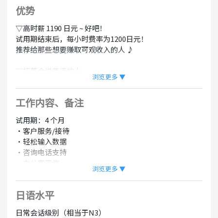
优势
▽高时薪 1190 日元 ~ 好吧！
试用期结束后，每小时费率为1200日元！
推荐给那些想要赚取可观收入的人 ♪
▽招募会说英语的人
浏览更多 ▼
在某些情况下，我会在工作中使用英语！
你为什么不用英语来工作？
工作内容、备注
▽欢迎没有经验
试用期：4 个月
资深工作人员会温柔地教你，所以不用担心！
・客户服务/接待
如果你有什么不明白的地方，请问 ☆
・轻松输入数据
・咨询电话支持
▽外国员工很活跃
・办公室工作
美国工作人员目前很活跃！
浏览更多 ▼
・将车辆移至其他商店或顾客
即使是外国人也可以安心工作 ♪
・洗车/操作前检查/汽车内饰清洁
日语水平
※有内部着装要求※
示例：有内部规定工作时穿制服、不要留胡子、穿孔、戒
[需要日本驾照]
日常会话级别（相当于N3）
指和指甲