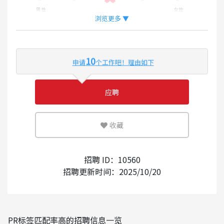
男性
女性
浏览更多 ▼
外国人工作的比率
10
申请
个工作吧！理由如下
少
多
应聘
可灵活运用英语或母语的环境
收藏
少
多
外国人的录用经验
招聘 ID：10560
招聘更新时间：2025/10/20
有
无
使用日语的频率
PR标签匹配率高的招聘信息一览