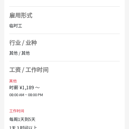
大多数员工没有租车业务的经验。还有一些以前的工作是
客户服务、销售、一般办公室工作、咖啡馆和餐厅大厅的
雇用形式
工作人员以及便利店员工，也欢迎没有经验的人。当然，
从事租车和加油站工作人员等类似职业的人也应该利用他
临时工
们所经历的技能！
行业 / 业种
其他 / 其他
工资 / 工作时间
其他
时薪 ¥1,189 ～
08:00 AM ~ 08:00 PM
工作时间
每周1天到5天
1天 3 时间以上