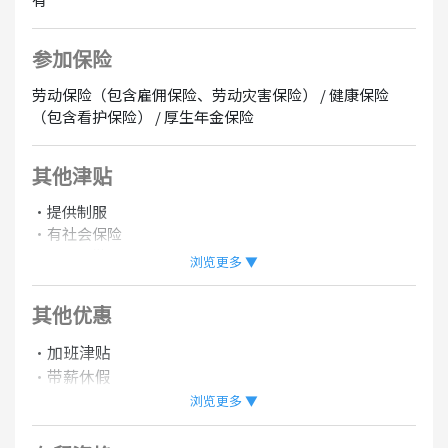
参加保险
劳动保险（包含雇佣保险、劳动灾害保险） / 健康保险
（包含看护保险） / 厚生年金保险
其他津贴
・提供制服
・有社会保险
・开车通勤OK
浏览更多 ▼
・摩托通勤OK
・提供员工折扣
其他优惠
・班表可协商
・加班津贴
・带薪休假
・年末年初补贴
浏览更多 ▼
・有升格正社员的机制