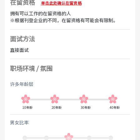
・可加薪
在留资格
单击此处确认在留资格
・深夜津贴
拥有可以工作的在留资格的人
・提供朋友介绍奖金
※根据刊登企业的不同，在留资格有可能会有限制。
欢迎
面试方法
日语初学者
无需经验
直接面试
职场环境 / 氛围
许多年龄层
10年龄
20年龄
30年龄
40年龄
男女比率