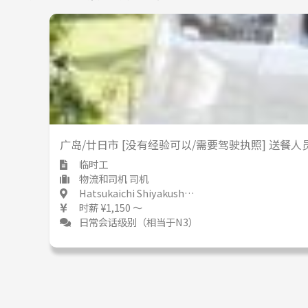
少
多
场所内禁止吸烟
广岛/廿日市 [没有经验可以/需要驾驶执照] 送餐
临时工
物流和司机 司机
Hatsukaichi Shiyakusho Mae(Hera) / Hiroshima 廿日市市役所前(平良) / 広島県
时薪 ¥1,150 ～
日常会话级别（相当于N3）