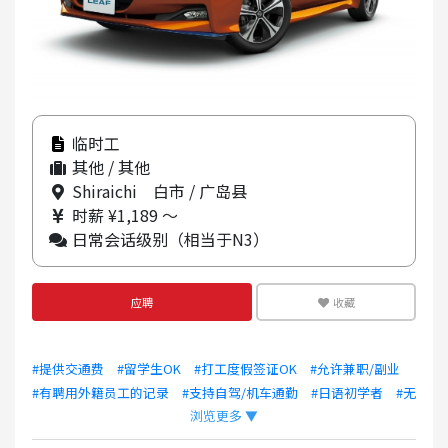
临时工
其他 / 其他
Shiraichi 白市 / 广岛县
时薪 ¥1,189 ～
日常会话级别（相当于N3）
应聘
收藏
#提供交通费
#留学生OK
#打工度假签证OK
#允许兼职/副业
#有聘用外籍员工的记录
#支持自驾/机车通勤
#日语初学者
#无
浏览更多 ▼
需经验
#有制服