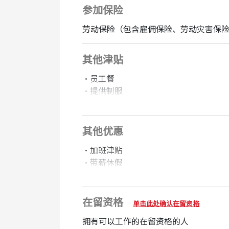
参加保险
劳动保险（包含雇佣保险、劳动灾害保险）
其他津贴
・员工餐
・提供制服
・有社会保险
・有社员食堂
・开车通勤OK
其他优惠
・摩托通勤OK
・加班津贴
・带薪休假
在线面试OK
・有升格正社员的机制
欢迎
在留资格
单击此处确认在留资格
有经验者优先
无需经验
拥有可以工作的在留资格的人