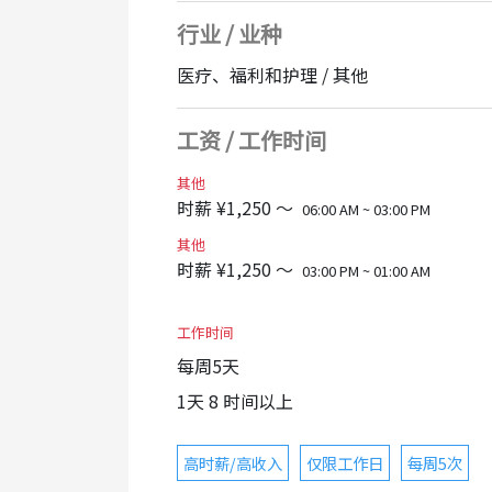
请随时加入公司。
行业 / 业种
还有其他可以安心工作的环境！
这是一个不会影响工作环境的求职目的
医疗、福利和护理 / 其他
在线面试OK
工资 / 工作时间
其他
时薪 ¥1,250 ～
06:00 AM ~ 03:00 PM
其他
时薪 ¥1,250 ～
03:00 PM ~ 01:00 AM
工作时间
每周5天
1天 8 时间以上
高时薪/高收入
仅限工作日
每周5次