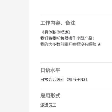
这是一部非常受欢迎的轻型作品，所以
*即使你没有经验也请申请 ♪
工作内容、备注
※欢迎永久居民、永久居民和配偶※
《具体职位描述》
我们将委托机器操作小型产品！
“我推荐这个地方！”
我的大多数前辈开始都没有经验 ★
★ 20多岁的男性和女性都很活跃！
★ 主要是易于完成的任务！
・一边看提货清单，一边囤货
★ 我想安心工作很长时间！
・行李牌的印刷和粘贴工作
★ 无需教育背景或工作经历
・空容器入库 → 按类型等分类
★ 空白确定
日语水平
日常会话级别（相当于N3）
《推荐要点》
这是一个您可以安心长时间工作的环境
* 活跃的年龄段很广！
如果你有丝毫的兴趣，请申请！
* 减少周末和节假日的加班时间，丰富您
雇用形式
《加入公司后的流程》
派遣员工
一旦我加入公司，我会从一开始就在每