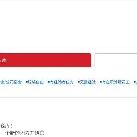
应聘
宿舍/公司宿舍
#服装自由
#有经验者优先
#无需经验
#有在职外籍员工
的仓库！
从一个新的地方开始◎