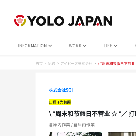
INFORMATION
WORK
LIFE
首页
招聘
アイビーズ株式会社
\ *周末和节假日不营业
株式会社SGI
此翻译为机翻
\ *周末和节假日不营业 ☆ *
倉庫内作業 / 倉庫内作業