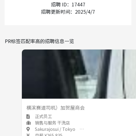
外国人的录用经验
招聘 ID：17447
招聘更新时间：2025/4/7
有
无
使用日语的频率
PR标签匹配率高的招聘信息一览
少
多
室内禁止吸烟
横滨赛道司机）加贺屋商会
正式员工
销售与服务 干洗店
Sakurajosui / Tokyo 桜上水 / 東京都
月薪 ¥265,835