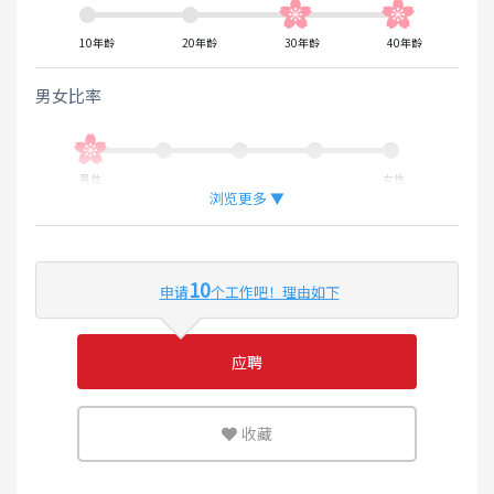
10年龄
20年龄
30年龄
40年龄
男女比率
男性
女性
浏览更多 ▼
外国人工作的比率
10
申请
个工作吧！理由如下
少
多
应聘
可灵活运用英语或母语的环境
收藏
少
多