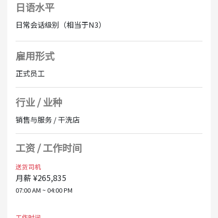
日语水平
分开支付加班费和加班费
可转正
日常会话级别（相当于N3）
雇用形式
正式员工
行业 / 业种
销售与服务 / 干洗店
工资 / 工作时间
送货司机
月薪 ¥265,835
07:00 AM ~ 04:00 PM
工作时间