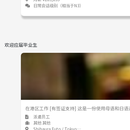
日常会话级别（相当于N3）
欢迎应届毕业生
在港区工作 [有签证支持] 这是一份使用母语和日
派遣员工
其他 其他
Shibaura Futo / Tokyo 芝浦ふ頭 / 東京都