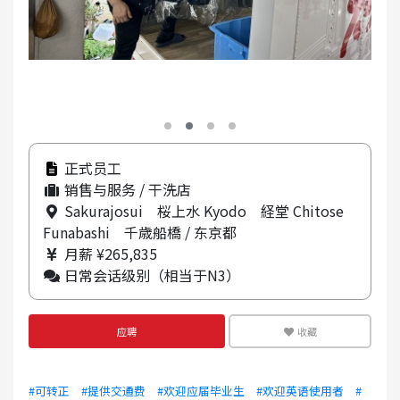
正式员工
销售与服务 / 干洗店
Sakurajosui 桜上水 Kyodo 経堂 Chitose
Funabashi 千歳船橋 / 东京都
月薪 ¥265,835
日常会话级别（相当于N3）
应聘
收藏
#可转正
#提供交通费
#欢迎应届毕业生
#欢迎英语使用者
#