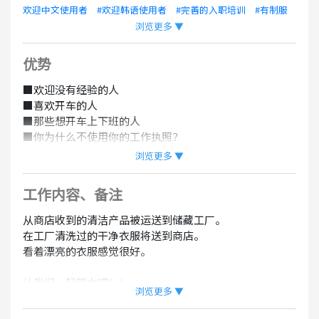
欢迎中文使用者
#欢迎韩语使用者
#完善的入职培训
#有制服
浏览更多 ▼
#有在职外籍员工
#有聘用外籍员工的记录
#支持自驾/机车通勤
#没有夜班
优势
■欢迎没有经验的人
■喜欢开车的人
■那些想开车上下班的人
■你为什么不使用你的工作执照？
■我们在等那些喜欢衣服的人
浏览更多 ▼
工作内容、备注
从商店收到的清洁产品被运送到储藏工厂。
在工厂清洗过的干净衣服将送到商店。
看着漂亮的衣服感觉很好。
让我们一起努力吧！！
浏览更多 ▼
※（包括固定加班费：65,835日元/45小时）