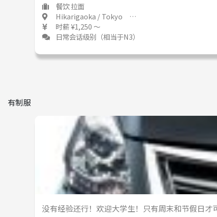
餐饮 拉面
Hikarigaoka / Tokyo 光が丘 / 東京都
时薪 ¥1,250 ～
日常会话级别（相当于N3）
有制服
没有经验还行！欢迎大学生！只有周末和节假日才可