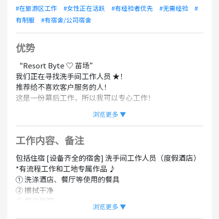
#在旅游区工作
#女性正在活跃
#有经验者优先
#无需经验
#
有制服
#有宿舍/公司宿舍
优势
“Resort Byte ♡ 苗场”
我们正在寻找洗手间工作人员 ★！
推荐给不喜欢客户服务的人！
这是一份幕后工作，所以我可以专心工作！
浏览更多 ▼
高时薪 ☆ 1,400 日元〜
每天可以提供三餐 ★
工作内容、备注
宿舍是私人房间，因此隐私得到了很好的保护！
包括住宿 [设备齐全的宿舍] 洗手间工作人员（度假酒店）
度假、观光、活动、温泉等
*有流程工作和工地专属作品 ♪
让我们享受工作和娱乐的乐趣吧！
① 洗涤酒店、餐厅等使用的餐具
② 擦拭干净
尽快申请 (^^ ♪
③ 餐具管理
浏览更多 ▼
④ 清理和清理
《住家宿舍信息》