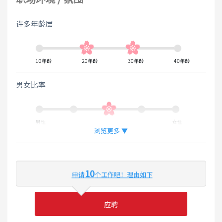
许多年龄层
10年龄
20年龄
30年龄
40年龄
男女比率
男性
女性
浏览更多 ▼
外国人工作的比率
10
申请
个工作吧！理由如下
少
多
应聘
可灵活运用英语或母语的环境