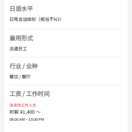
⑤ 其他附带工作
■私人房间（视季节而定，可能可以共用房间）※收费
日语水平
房间：床/暖气/电视/冰箱/单元浴室
常见：洗衣机/烘干机
日常会话级别（相当于N3）
*由于是酒店内的宿舍，因此不需要通勤时间。
雇用形式
派遣员工
行业 / 业种
餐饮 / 餐厅
工资 / 工作时间
洗涤场工作人员
时薪 ¥1,400 ～
06:00 AM ~ 10:00 PM