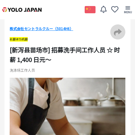
株式会社セントラルクルー（5014H6）
此翻译为机翻
[新泻县苗场市] 招募洗手间工作人员 ☆ 时
薪 1,400 日元〜
洗涤场工作人员