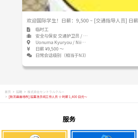
欢迎国际学生！日薪：9,500 ~ [交通指导人员] 日薪
临时工
安全与保安 交通护卫员 / 保安人员
Uonuma Kyuryou / Niigata 魚沼丘陵 / 新潟県
日薪 ¥9,500 ～
日常会话级别（相当于N3）
首页
招聘
株式会社セントラルクルー
[新泻县苗场市] 招募洗手间工作人员 ☆ 时薪 1,400 日元〜
服务