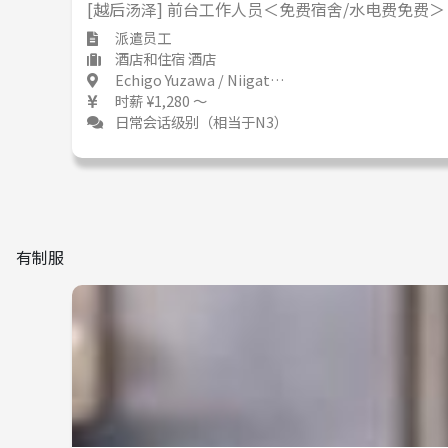
[越后汤泽] 前台工作人员＜免费宿舍/水电费免费＞
派遣员工
酒店和住宿 酒店
Echigo Yuzawa / Niigata 越後湯沢 / 新潟県
时薪 ¥1,280 ～
日常会话级别（相当于N3）
有制服