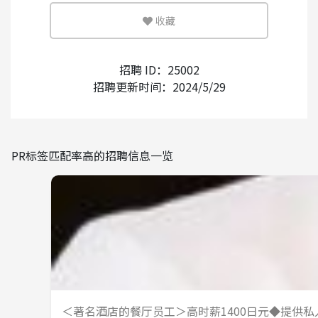
收藏
少
多
外国人的录用经验
招聘 ID：25002
招聘更新时间：2024/5/29
有
无
使用日语的频率
PR标签匹配率高的招聘信息一览
少
多
其他
＜著名酒店的餐厅员工＞高时薪1400日元◆提供私