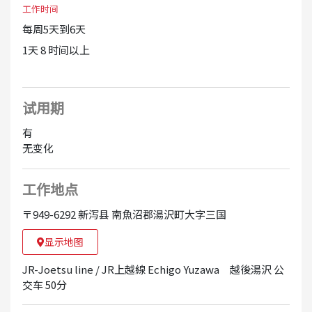
工作时间
每周5天到6天
1天 8 时间以上
试用期
有
无变化
工作地点
〒949-6292 新泻县 南魚沼郡湯沢町大字三国
显示地图
JR-Joetsu line / JR上越線 Echigo Yuzawa 越後湯沢 公
交车 50分