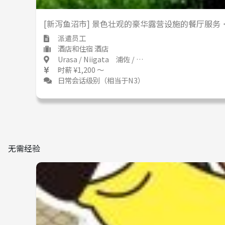
[新泻鱼沼市] 景色壮观的豪华露营设施的餐厅服务 ＜
派遣员工
酒店和住宿 酒店
Urasa / Niigata 浦佐 / 新潟県
时薪 ¥1,200 ～
日常会话级别（相当于N3）
无需经验