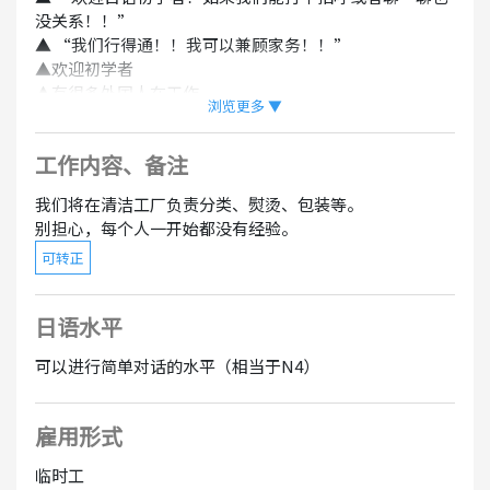
没关系！！”
▲ “我们行得通！！我可以兼顾家务！！”
▲欢迎初学者
▲有很多外国人在工作。
浏览更多 ▼
▲您可以在舒适的氛围中快速相处。
▲善良的工厂经理会仔细倾听您的任何疑虑。
工作内容、备注
▲你也可以做双重工作。
我们将在清洁工厂负责分类、熨烫、包装等。
别担心，每个人一开始都没有经验。
可转正
日语水平
可以进行简单对话的水平（相当于N4）
雇用形式
临时工