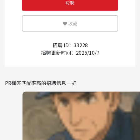
应聘
可灵活运用英语或母语的环境
收藏
少
多
外国人的录用经验
招聘 ID：33228
招聘更新时间：2025/10/7
有
无
使用日语的频率
PR标签匹配率高的招聘信息一览
少
多
室内禁止吸烟