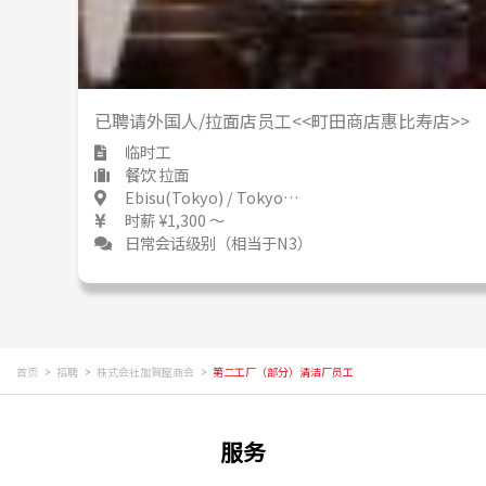
已聘请外国人/拉面店员工<<町田商店惠比寿店>>
临时工
餐饮 拉面
Ebisu(Tokyo) / Tokyo 恵比寿 / 東京都
时薪 ¥1,300 ～
日常会话级别（相当于N3）
首页
招聘
株式会社加賀屋商会
第二工厂（部分）清洁厂员工
服务