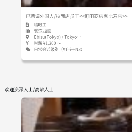
已聘请外国人/拉面店员工<<町田商店惠比寿店>>
临时工
餐饮 拉面
Ebisu(Tokyo) / Tokyo 恵比寿 / 東京都
时薪 ¥1,300 ～
日常会话级别（相当于N3）
欢迎资深人士/高龄人士