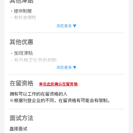
其他津贴
・提供制服
・有社会保险
・提供员工折扣
浏览更多 ▼
・班表可协商
其他优惠
可转正
・加班津贴
・有升格正社员的机制
・提供朋友介绍奖金
浏览更多 ▼
在留资格
单击此处确认在留资格
拥有可以工作的在留资格的人
※根据刊登企业的不同，在留资格有可能会有限制。
面试方法
直接面试