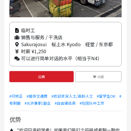
临时工
销售与服务 / 干洗店
Sakurajosui 桜上水 Kyodo 経堂 / 东京都
时薪 ¥1,250
可以进行简单对话的水平（相当于N4）
应聘
收藏
#可转正
#提供交通费
#欢迎资深人士/高龄人士
#留学生OK
#
有制服
#允许兼职/副业
#自由填班表
#在团队中工作
优势
▲ “欢迎日语初学者！如果我们能打个招呼或者聊一聊也