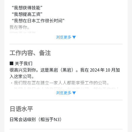
“我想获得技能”
“我想提高工资”
“我想在日本工作很长时间”
我在等你。
国籍无关紧要。
浏览更多 ▼
我对它的评价与日本人相同。
重要的是 “我想从现在开始尽力而为” 的感觉。
工作内容、备注
■ 职位描述
■ 关于我们
[机器操作员]
很高兴见到你。这是黑岩（黑岩）。我在 2024 年 10 月加
我们生产用于汽车和机器的 “金属零件”
入这家公司。
第 1 步：你的前辈会先教你。将材料装入机器并按下按钮
・我们现在正在建立一家人人都能享受工作的公司。
第 2 步：学习如何对机器进行编程和更换零件。
・外国人和日本人没有区别。在这家公司，努力工作的人
第 3 步：当你能胜任工作时，成为领导者
浏览更多 ▼
可以变得很棒。
如果你更努力地工作，你也可以瞄准部门负责人和工厂经
・我们将接受采访。如果您有任何问题或投诉，请随时与
理
日语水平
我联系。
■ 薪水和要求
日常会话级别（相当于N3）
■ 可以申请的人
月收入：200,000 日元至 280,000 日元
・能用日语进行日常对话的人
※将根据您的经验和能力做出决定