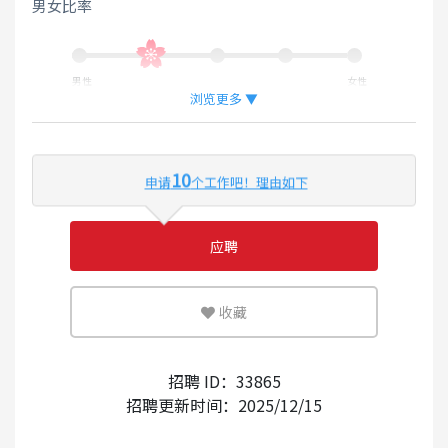
男女比率
男性
女性
浏览更多 ▼
外国人工作的比率
10
申请
个工作吧！理由如下
少
多
应聘
可灵活运用英语或母语的环境
收藏
少
多
外国人的录用经验
招聘 ID：33865
招聘更新时间：2025/12/15