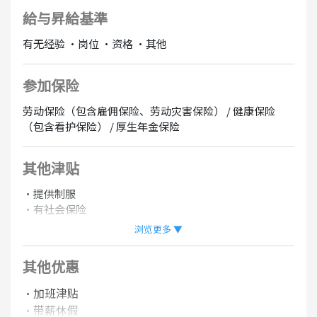
給与昇給基準
有无经验 ・岗位 ・资格 ・其他
参加保险
劳动保险（包含雇佣保险、劳动灾害保险） / 健康保险
（包含看护保险） / 厚生年金保险
其他津贴
・提供制服
・有社会保险
・开车通勤OK
浏览更多 ▼
・摩托通勤OK
・有资格取得辅助
其他优惠
・加班津贴
可转正
在线面试OK
・带薪休假