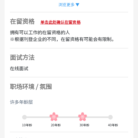
・可加薪
浏览更多 ▼
・深夜津贴
在留资格
单击此处确认在留资格
欢迎
拥有可以工作的在留资格的人
无需经验
有经验者优先
※根据刊登企业的不同，在留资格有可能会有限制。
面试方法
在线面试
职场环境 / 氛围
许多年龄层
10年龄
20年龄
30年龄
40年龄