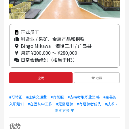
正式员工
制造业 / 采矿、金属产品和钢铁
Bingo Mikawa 備後三川 / 广岛县
月薪 ¥200,000 ～ ¥280,000
日常会话级别（相当于N3）
应聘
收藏
#可转正
#提供交通费
#有制服
#支持考取职业资格
#完善的
入职培训
#在团队中工作
#无需经验
#有经验者优先
#技术・
浏览更多 ▼
人文・国际业务 签证 OK
#支持自驾/机车通勤
优势