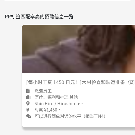
有
无
使用日语的频率
PR标签匹配率高的招聘信息一览
少
多
其他
[每小时工资 1450 日元！]木材检查和装运准备
派遣员工
医疗、福利和护理 其他
Shin Hiro / Hiroshima 新広 / 広島県
时薪 ¥1,450 ～
可以进行简单对话的水平（相当于N4）