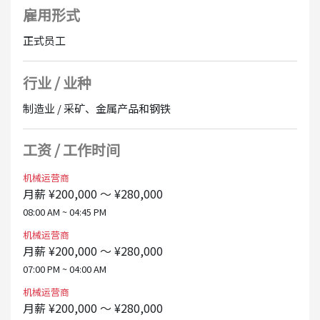
・认真想长期工作的人
雇用形式
奖金：每年 2 次
・喜欢学习新事物的人
・即使你没有经验也没关系
正式员工
工作时间：
① 日班：8:00 至 16:45
■ 致生活在遥远地区的人
② 夜班：19:00 至 4:00
行业 / 业种
我们是一家广岛县的公司。如果你住得很远，别担心
③ 夜班：21:00 至 6:00
・有夜班津贴
制造业 / 采矿、金属产品和钢铁
[关于面试]
・关于加班
・第一次面试时，让我们在网络（智能手机或电脑）上交
当你想赚钱时，你可以加班（每天最多2小时）
工资 / 工作时间
谈
当我想珍惜自己的私生活时，我可以准时回家
・下次来广岛面试时，公司将支付交通费用
机械运营商
・我会开车去车站接你
假期
月薪 ¥200,000 ～ ¥280,000
每周休息2天（周六和周日不营业 ※根据公司日历）
[关于生活]
08:00 AM ~ 04:45 PM
带薪休假也很容易
· 如果你需要搬家，我们会帮你找到公寓。
机械运营商
・也有员工在公司附近租用公寓。
月薪 ¥200,000 ～ ¥280,000
可转正
在线面试OK
07:00 PM ~ 04:00 AM
机械运营商
月薪 ¥200,000 ～ ¥280,000