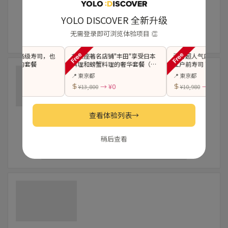
YOLO DISCOVER 全新升级
无需登录即可浏览体验项目 👏
能享受高级寿司，也
在银座著名店铺"丰田"享受日本
涩谷超人气店铺进驻
天妇罗的套餐
料理和螃蟹料理的奢华套餐（可
江户前寿司 "特上"套
陪同）
(可携伴)
📍 東京都
📍 東京都
 ¥0
→ ¥0
→ ¥0
¥13,800
¥10,980
查看体验列表
→
稍后查看