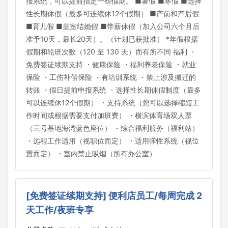
报系统，可以提前指定一些假期。 ■暑假 ■寒假 ■选择
性长期休假（最多可连续休12个假期） ■产前和产后假
■育儿假 ■皇室结婚假 ■带薪休假（加入公司六个月后
准予10天，最长20天）。（计划已获批准） *年假根据
假期和轮班次数（120 至 130 天）而有所不同 福利 ・
免费签证续期支持 ・健康保险 ・福利养老保险 ・就业
保险 ・工伤补偿保险 ・有培训系统 ・禁止涉及搬迁的
转账 ・假日提前申报系统 ・选择性长期休假制度（最多
可以连续休12个假期） ・支持系统（您可以选择缩短工
作时间或根据需要支付加班费） ・横滨体育场双人票
（三号基地海湾蓝色座位） ・综合福利服务（福利站）
・远程工作适用（视职位而定） ・适用弹性系统（视位
置而定） ・室内禁止吸烟（所有办公室）
[免费签证续期支持] 便利店员工/每周完成 2
天工作/夜班专享