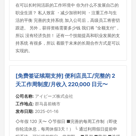
在可以长时间活跃的工作环境中 你为什么不发展自己的
职业生涯？ 私人致富 ・减少加班时间 ・注重工作与生
活的平衡 完善的支持系统 加入公司后，高级员工将密切
跟进。 另外，获得资格需要多少钱 我们将 “全额支付”，
所以 没有经济负担！ 还有一个技能提高和职业发展的支
持系统 有很多，所以 着眼于未来的长期合作方式是可以
实现的。
[免费签证续期支持] 便利店员工/完整的 2
天工作周制度/月收入 220,000 日元〜
公司名称:
アイビーズ株式会社
工作地点:
群马县前橋市
发布日期:
2025-01-16
◇年假 120 天〜 ◇节假日 ■完善的每周工作制（即使
你轮流休息，每周休假3天！） └ 通过利用假日提前申