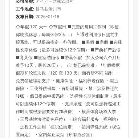
公司名称:
アイビーズ株式会社
工作地点:
群马县渋川市
发布日期:
2025-01-16
◇年假 120 天〜 ◇节假日 ■完善的每周工作制（即使
你轮流休息，每周休假3天！） └ 通过利用假日提前申
报系统，可以提前指定一些假期。 ■暑假 ■寒假 ■选择
性长期休假（最多可连续休12个假期） ■产前和产后假
■育儿假 ■皇室结婚假 ■带薪休假（加入公司六个月后
准予10天，最长20天）。（计划已获批准） *年假根据
假期和轮班次数（120 至 130 天）而有所不同 福利 ・
免费签证续期支持 ・健康保险 ・福利养老保险 ・就业
保险 ・工伤补偿保险 ・有培训系统 ・禁止涉及搬迁的
转账 ・假日提前申报系统 ・选择性长期休假制度（最多
可以连续休12个假期） ・支持系统（您可以选择缩短工
作时间或根据需要支付加班费） ・横滨体育场双人票
（三号基地海湾蓝色座位） ・综合福利服务（福利站）
・远程工作适用（视职位而定） ・适用弹性系统（视位
置而定） ・室内禁止吸烟（所有办公室）