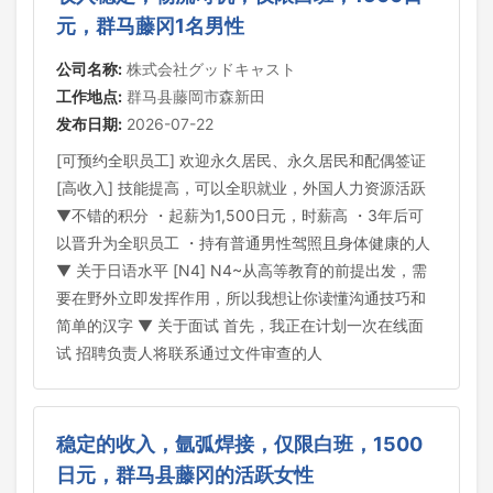
元，群马藤冈1名男性
公司名称:
株式会社グッドキャスト
工作地点:
群马县藤岡市森新田
发布日期:
2026-07-22
[可预约全职员工] 欢迎永久居民、永久居民和配偶签证
[高收入] 技能提高，可以全职就业，外国人力资源活跃
▼不错的积分 ・起薪为1,500日元，时薪高 ・3年后可
以晋升为全职员工 ・持有普通男性驾照且身体健康的人
▼ 关于日语水平 [N4] N4~从高等教育的前提出发，需
要在野外立即发挥作用，所以我想让你读懂沟通技巧和
简单的汉字 ▼ 关于面试 首先，我正在计划一次在线面
试 招聘负责人将联系通过文件审查的人
稳定的收入，氩弧焊接，仅限白班，1500
日元，群马县藤冈的活跃女性