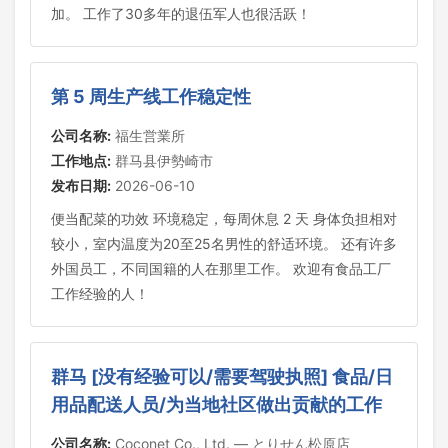
加。 工作了30多年的退伍军人也很活跃！
第 5 周生产线工作稳定性
公司名称:
福生営業所
工作地点:
群马县伊勢崎市
发布日期:
2026-06-10
便当配菜的功效 环境稳定，每周休息 2 天 身体负担相对
较小，室内温度为20至25名男性的舒适环境。 还有许多
外国员工，不同国籍的人在那里工作。 欢迎有食品工厂
工作经验的人！
群马 [没有经验可以/需要驾驶执照] 食品/日
用品配送人员/为当地社区做出贡献的工作
公司名称:
Coconet Co., Ltd. — とりせん松原店