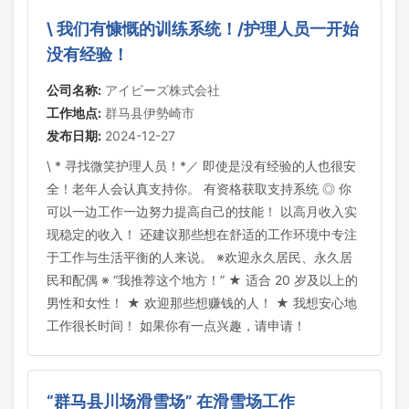
\ 我们有慷慨的训练系统！/护理人员一开始
没有经验！
公司名称:
アイビーズ株式会社
工作地点:
群马县伊勢崎市
发布日期:
2024-12-27
\ * 寻找微笑护理人员！*／ 即使是没有经验的人也很安
全！老年人会认真支持你。 有资格获取支持系统 ◎ 你
可以一边工作一边努力提高自己的技能！ 以高月收入实
现稳定的收入！ 还建议那些想在舒适的工作环境中专注
于工作与生活平衡的人来说。 ※欢迎永久居民、永久居
民和配偶 ※ “我推荐这个地方！” ★ 适合 20 岁及以上的
男性和女性！ ★ 欢迎那些想赚钱的人！ ★ 我想安心地
工作很长时间！ 如果你有一点兴趣，请申请！
“群马县川场滑雪场” 在滑雪场工作