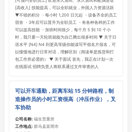
[可预约全职员工] 欢迎永久居民、永久居民和配偶签证
[高收入] 技能提高，可以全职就业，外国人力资源活跃
▼不错的积分 ・每小时 1,200 日元起 ・设备齐全的员工
宿舍 ・3年后可以晋升为全职员工 ・有各种各样的工作
可以提高技能 ・加班时间很少，每个月 5 到 10 个小
时，我只要一天轮班就能为自己腾出很多时间 ▼ 关于日
语水平 [N4] N4 到更高等级你能读写平假名片假名，可
以慢慢地进行日常对话，理解区别（阅读单是拣货和打
包工作所必需的） ▼ 关于面试 首先，我正在计划一次
在线面试 招聘负责人将联系通过文件审查的人
可以开车通勤，距离车站 15 分钟路程，制
造操作员的小时工资很高（冲压作业），叉
车协助
公司名称:
福生営業所
工作地点:
群马县富岡市