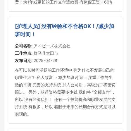
费：为1年或更长的工作支付遣散费 有休假工资：60%
[护理人员] 没有经验和不合格OK！/减少加
班时间！
公司名称:
アイビーズ株式会社
工作地点:
群马县太田市
发布日期:
2025-04-28
在可以长时间活跃的工作环境中 你为什么不发展自己的
职业生涯？ 私人致富 ・减少加班时间 ・注重工作与生
活的平衡 完善的支持系统 加入公司后，高级员工将密切
跟进。 另外，获得资格需要多少钱 我们将 “全额支付”，
所以 没有经济负担！ 还有一个技能提高和职业发展的支
持系统 有很多，所以 着眼于未来的长期合作方式是可以
实现的。