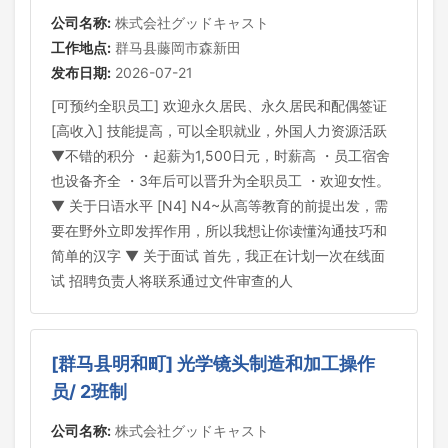
公司名称:
株式会社グッドキャスト
工作地点:
群马县藤岡市森新田
发布日期:
2026-07-21
[可预约全职员工] 欢迎永久居民、永久居民和配偶签证
[高收入] 技能提高，可以全职就业，外国人力资源活跃
▼不错的积分 ・起薪为1,500日元，时薪高 ・员工宿舍
也设备齐全 ・3年后可以晋升为全职员工 ・欢迎女性。
▼ 关于日语水平 [N4] N4~从高等教育的前提出发，需
要在野外立即发挥作用，所以我想让你读懂沟通技巧和
简单的汉字 ▼ 关于面试 首先，我正在计划一次在线面
试 招聘负责人将联系通过文件审查的人
[群马县明和町] 光学镜头制造和加工操作
员/ 2班制
公司名称:
株式会社グッドキャスト