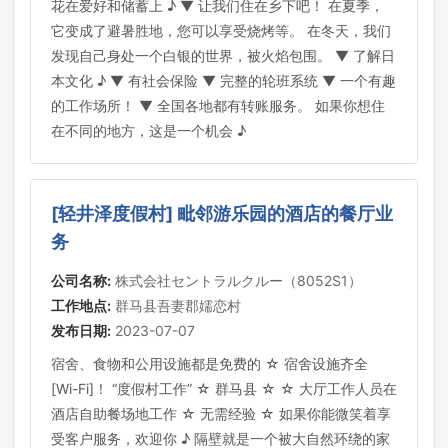
花在爱好和储蓄上 ♪ ▼ 让我们住在乡下吧！ 在夏季，
它变成了避暑胜地，您可以享受烧烤等。 在冬天，我们
发现自己身处一个白银的世界，被火焰包围。 ▼ 了解日
本文化 ♪ ▼ 有社会保险 ▼ 完整的轮班系统 ▼ 一个有趣
的工作场所！ ▼ 全国各地都有转账服务。 如果你想住
在不同的地方，这是一个机会 ♪
[轻井泽度假村] 毗邻游乐园的酒店的餐厅业
务
公司名称:
株式会社セントラルクルー（8052S1）
工作地点:
群马县吾妻郡嬬恋村
发布日期:
2023-07-07
宿舍、食物和公用设施都是免费的 ☆ 宿舍设施齐全
[Wi-Fi]！ “度假村工作” ☆ 群马县 ☆ ☆ 大厅工作人员在
酒店自助餐场地工作 ☆ 无需经验 ☆ 如果你能微笑着享
受客户服务，欢迎你 ♪ 隔壁就是一个被大自然环绕的家