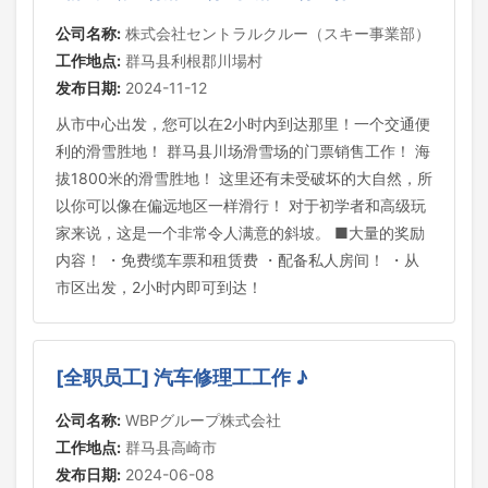
公司名称:
株式会社セントラルクルー（スキー事業部）
工作地点:
群马县利根郡川場村
发布日期:
2024-11-12
从市中心出发，您可以在2小时内到达那里！一个交通便
利的滑雪胜地！ 群马县川场滑雪场的门票销售工作！ 海
拔1800米的滑雪胜地！ 这里还有未受破坏的大自然，所
以你可以像在偏远地区一样滑行！ 对于初学者和高级玩
家来说，这是一个非常令人满意的斜坡。 ■大量的奖励
内容！ ・免费缆车票和租赁费 ・配备私人房间！ ・从
市区出发，2小时内即可到达！
[全职员工] 汽车修理工工作 ♪
公司名称:
WBPグループ株式会社
工作地点:
群马县高崎市
发布日期:
2024-06-08