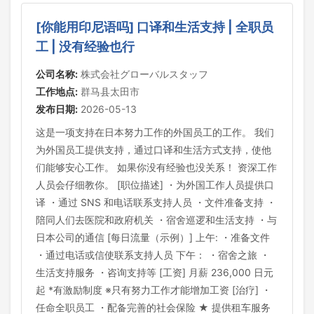
[你能用印尼语吗] 口译和生活支持 | 全职员
工 | 没有经验也行
公司名称:
株式会社グローバルスタッフ
工作地点:
群马县太田市
发布日期:
2026-05-13
这是一项支持在日本努力工作的外国员工的工作。 我们
为外国员工提供支持，通过口译和生活方式支持，使他
们能够安心工作。 如果你没有经验也没关系！ 资深工作
人员会仔细教你。 [职位描述] ・为外国工作人员提供口
译 ・通过 SNS 和电话联系支持人员 ・文件准备支持 ・
陪同人们去医院和政府机关 ・宿舍巡逻和生活支持 ・与
日本公司的通信 [每日流量（示例）] 上午: ・准备文件
・通过电话或信使联系支持人员 下午： ・宿舍之旅 ・
生活支持服务 ・咨询支持等 [工资] 月薪 236,000 日元
起 *有激励制度 ※只有努力工作才能增加工资 [治疗] ・
任命全职员工 ・配备完善的社会保险 ★ 提供租车服务