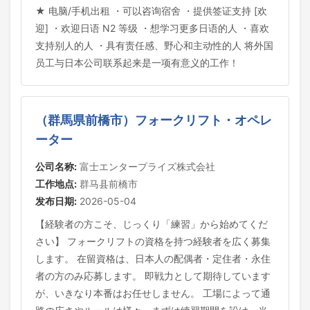
★ 电脑/手机出租 ・可以咨询宿舍 ・提供签证支持 [欢
迎] ・欢迎日语 N2 等级 ・想学习更多日语的人 ・喜欢
支持别人的人 ・具有责任感、野心和主动性的人 将外国
员工与日本公司联系起来是一项有意义的工作！
（群馬県前橋市）フォークリフト・オペレ
ーター
公司名称:
富士エンタープライズ株式会社
工作地点:
群马县前橋市
发布日期:
2026-05-04
【経験者の方こそ、じっくり「練習」から始めてくだ
さい】 フォークリフトの資格を持つ経験者を広く募集
します。 在留資格は、日本人の配偶者・定住者・永住
者の方のみ応募します。 即戦力として期待しています
が、いきなり本番はお任せしません。 工場によって通