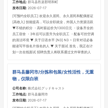
工作地点:
群马县邑楽郡明和町
发布日期:
2026-07-17
[可预约全职员工] 欢迎永久居民、永久居民和配偶签证
[高收入] 技能提高，可以全职就业，外国人力资源活跃
▼不错的积分 ・高时薪起价为1300日元 ・设备齐全的
员工宿舍 ・3年后可以晋升为全职员工 ・配备可控空调
的清洁环境 ▼ 关于日语水平 [N3] N3 ~ 日常对话必备
能读写平假名片假名的人 ▼ 关于面试 首先，我正在计
划一次在线面试 招聘负责人将联系通过文件审查的人
群马县藤冈市/分拣和包装/女性活性，无重
物，仅限白班
公司名称:
株式会社グッドキャスト
工作地点:
群马县藤岡市
发布日期:
2026-07-17