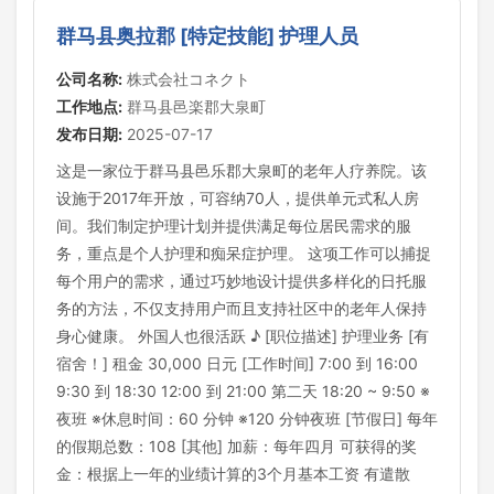
群马县奥拉郡 [特定技能] 护理人员
公司名称:
株式会社コネクト
工作地点:
群马县邑楽郡大泉町
发布日期:
2025-07-17
这是一家位于群马县邑乐郡大泉町的老年人疗养院。该
设施于2017年开放，可容纳70人，提供单元式私人房
间。我们制定护理计划并提供满足每位居民需求的服
务，重点是个人护理和痴呆症护理。 这项工作可以捕捉
每个用户的需求，通过巧妙地设计提供多样化的日托服
务的方法，不仅支持用户而且支持社区中的老年人保持
身心健康。 外国人也很活跃 ♪ [职位描述] 护理业务 [有
宿舍！] 租金 30,000 日元 [工作时间] 7:00 到 16:00
9:30 到 18:30 12:00 到 21:00 第二天 18:20 ~ 9:50 ※
夜班 ※休息时间：60 分钟 ※120 分钟夜班 [节假日] 每年
的假期总数：108 [其他] 加薪：每年四月 可获得的奖
金：根据上一年的业绩计算的3个月基本工资 有遣散