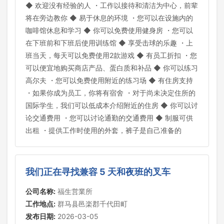
◆ 欢迎没有经验的人 ・工作以接待和清洁为中心，前辈
将在旁边教你 ◆ 易于休息的环境 ・您可以在设施内的
咖啡馆休息和学习 ◆ 你可以免费使用健身房 ・您可以
在下班前和下班后使用训练馆 ◆ 享受击球的乐趣 ・上
班当天，每天可以免费使用2款游戏 ◆ 有员工折扣 ・您
可以便宜地购买商店产品、蛋白质和补品 ◆ 你可以练习
高尔夫 ・您可以免费使用附近的练习场 ◆ 有住房支持
・如果你成为员工，你将有宿舍 ・对于尚未决定住所的
国际学生，我们可以低成本介绍附近的住房 ◆ 你可以讨
论交通费用 ・您可以讨论通勤的交通费用 ◆ 制服可供
出租 ・提供工作时使用的外套，裤子是自己准备的
我们正在寻找兼容 5 天和夜班的叉车
公司名称:
福生営業所
工作地点:
群马县邑楽郡千代田町
发布日期:
2026-03-05