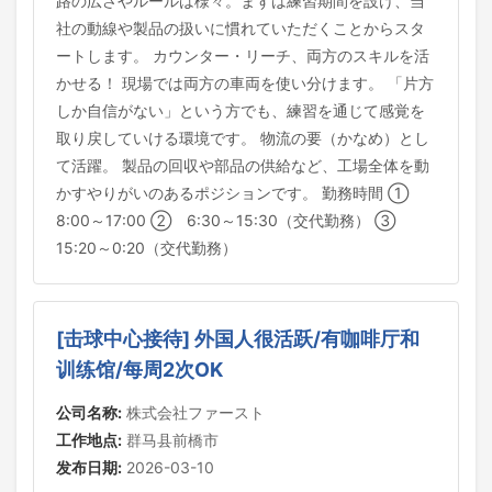
路の広さやルールは様々。まずは練習期間を設け、当
社の動線や製品の扱いに慣れていただくことからスタ
ートします。 カウンター・リーチ、両方のスキルを活
かせる！ 現場では両方の車両を使い分けます。 「片方
しか自信がない」という方でも、練習を通じて感覚を
取り戻していける環境です。 物流の要（かなめ）とし
て活躍。 製品の回収や部品の供給など、工場全体を動
かすやりがいのあるポジションです。 勤務時間 ①
8:00～17:00 ② 6:30～15:30（交代勤務） ③
15:20～0:20（交代勤務）
[击球中心接待] 外国人很活跃/有咖啡厅和
训练馆/每周2次OK
公司名称:
株式会社ファースト
工作地点:
群马县前橋市
发布日期:
2026-03-10