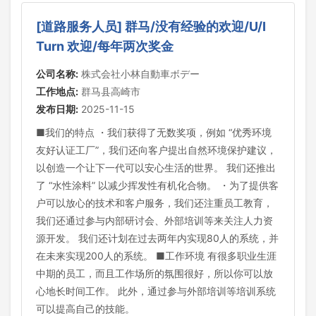
[道路服务人员] 群马/没有经验的欢迎/U/I
Turn 欢迎/每年两次奖金
公司名称:
株式会社小林自動車ボデー
工作地点:
群马县高崎市
发布日期:
2025-11-15
■我们的特点 ・我们获得了无数奖项，例如 “优秀环境
友好认证工厂”，我们还向客户提出自然环境保护建议，
以创造一个让下一代可以安心生活的世界。 我们还推出
了 “水性涂料” 以减少挥发性有机化合物。 ・为了提供客
户可以放心的技术和客户服务，我们还注重员工教育，
我们还通过参与内部研讨会、外部培训等来关注人力资
源开发。 我们还计划在过去两年内实现80人的系统，并
在未来实现200人的系统。 ■工作环境 有很多职业生涯
中期的员工，而且工作场所的氛围很好，所以你可以放
心地长时间工作。 此外，通过参与外部培训等培训系统
可以提高自己的技能。