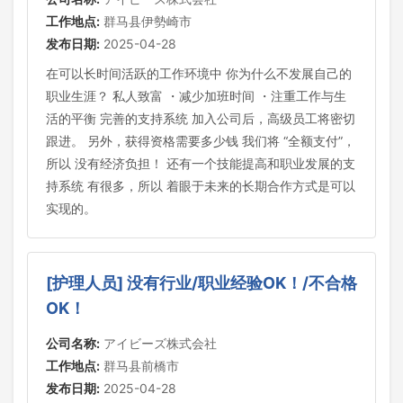
工作地点:
群马县伊勢崎市
发布日期:
2025-04-28
在可以长时间活跃的工作环境中 你为什么不发展自己的
职业生涯？ 私人致富 ・减少加班时间 ・注重工作与生
活的平衡 完善的支持系统 加入公司后，高级员工将密切
跟进。 另外，获得资格需要多少钱 我们将 “全额支付”，
所以 没有经济负担！ 还有一个技能提高和职业发展的支
持系统 有很多，所以 着眼于未来的长期合作方式是可以
实现的。
[护理人员] 没有行业/职业经验OK！/不合格
OK！
公司名称:
アイビーズ株式会社
工作地点:
群马县前橋市
发布日期:
2025-04-28