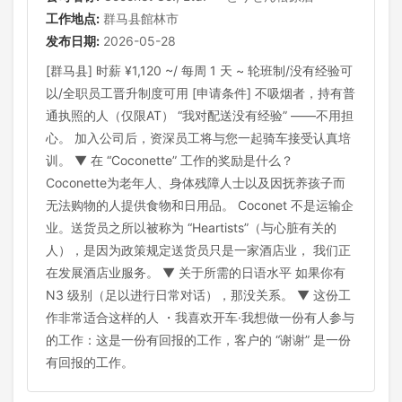
工作地点:
群马县館林市
发布日期:
2026-05-28
[群马县] 时薪 ¥1,120 ~/ 每周 1 天 ~ 轮班制/没有经验可
以/全职员工晋升制度可用 [申请条件] 不吸烟者，持有普
通执照的人（仅限AT） “我对配送没有经验” ——不用担
心。 加入公司后，资深员工将与您一起骑车接受认真培
训。 ▼ 在 “Coconette” 工作的奖励是什么？
Coconette为老年人、身体残障人士以及因抚养孩子而
无法购物的人提供食物和日用品。 Coconet 不是运输企
业。送货员之所以被称为 “Heartists”（与心脏有关的
人），是因为政策规定送货员只是一家酒店业， 我们正
在发展酒店业服务。 ▼ 关于所需的日语水平 如果你有
N3 级别（足以进行日常对话），那没关系。 ▼ 这份工
作非常适合这样的人 ・我喜欢开车·我想做一份有人参与
的工作：这是一份有回报的工作，客户的 “谢谢” 是一份
有回报的工作。