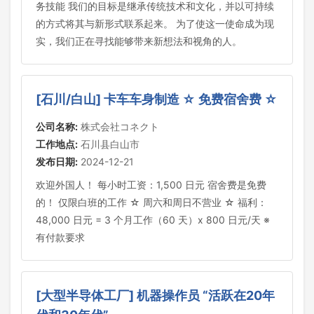
务技能 我们的目标是继承传统技术和文化，并以可持续
的方式将其与新形式联系起来。 为了使这一使命成为现
实，我们正在寻找能够带来新想法和视角的人。
[石川/白山] 卡车车身制造 ☆ 免费宿舍费 ☆
公司名称:
株式会社コネクト
工作地点:
石川县白山市
发布日期:
2024-12-21
欢迎外国人！ 每小时工资：1,500 日元 宿舍费是免费
的！ 仅限白班的工作 ☆ 周六和周日不营业 ☆ 福利：
48,000 日元 = 3 个月工作（60 天）x 800 日元/天 ※
有付款要求
[大型半导体工厂] 机器操作员 “活跃在20年