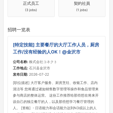
正式员工
契約社員
(3 jobs)
(1 jobs)
招聘一览表
[特定技能] 主要餐厅的大厅工作人员，厨房
工作/没有经验的人OK！@金沢市
公司名称:
株式会社コネクト
工作地点:
石川县金沢市
发布日期:
2026-07-22
[职位描述] 大厅客户服务、厨房烹饪、收银工作、店内
清洁等 您将通过诸如销售数字管理等操作和食品管理来
参与商店的整体运营。 这份工作推荐给那些想在将来开
设自己的独立餐厅的人，以及那些想学习餐厅管理的
人。 [资格] ・日语能力和会话能力达到N3或以上的人