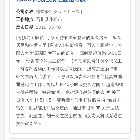
公司名称:
株式会社グッドキャスト
工作地点:
石川县小松市
发布日期:
2026-05-18
[可预约全职员工] 欢迎持有国家签证的永久居民、永久
居民和技术人员 [高收入] 技能提高，可以全职就业，外
国人力资源活跃 ▼不错的积分 ・高时薪起价为1,400日
元 ・设备齐全的员工宿舍 ・3年后可以晋升为全职员工
・有各种各样的工作可以提高技能 ・没有沉重的行李。
轻的东西太荒谬了。 ・您可以负责各种任务并提高技能
通过记住工作，可以加班40小时或更长时间！ 越南和缅
甸做得很好，好评如潮。 也欢迎会说英语的人 ▼ 关于
日语水平 [N5] N5 ~ 能听懂平假名和片假名的 mast 对
话的，以及能用日语交流的，通过率很高 ▼ 关于面试
首先，我正在计划一次在线面试 招聘负责人将联系通过
文件审查的人