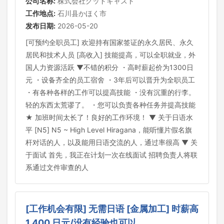
公司名称:
株式会社グッドキャスト
工作地点:
石川县かほく市
发布日期:
2026-05-20
[可预约全职员工] 欢迎持有国家签证的永久居民、永久
居民和技术人员 [高收入] 技能提高，可以全职就业，外
国人力资源活跃 ▼不错的积分 ・高时薪起价为1300日
元 ・设备齐全的员工宿舍 ・3年后可以晋升为全职员工
・有各种各样的工作可以提高技能 ・没有沉重的行李。
轻的东西太荒谬了。 ・您可以负责各种任务并提高技能
★ 加班时间太长了！良好的工作环境！ ▼ 关于日语水
平 [N5] N5 ~ High Level Hiragana，能听懂片假名旗
杆对话的人，以及能用日语交流的人，通过率很高 ▼ 关
于面试 首先，我正在计划一次在线面试 招聘负责人将联
系通过文件审查的人
[工作机会有限] 无需日语 [金属加工] 时薪高
1,400 日元/没有经验也可以