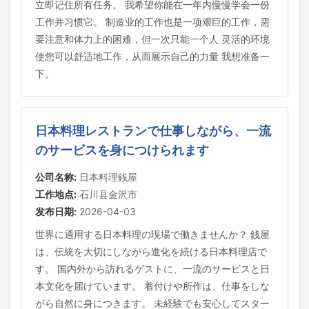
立即记住所有任务。 我希望你能在一年内慢慢学会一份
工作并习惯它。 制造业的工作也是一项艰巨的工作，需
要注意和体力上的困难，但一次只能一个人 灵活的环境
使您可以舒适地工作，从而展示自己的力量 我想准备一
下。
日本料理レストランで仕事しながら、一流
のサービスを身につけられます
公司名称:
日本料理銭屋
工作地点:
石川县金沢市
发布日期:
2026-04-03
世界に通用する日本料理の現場で働きませんか？ 銭屋
は、伝統を大切にしながら進化を続ける日本料理店で
す。 国内外から訪れるゲストに、一流のサービスと日
本文化を届けています。 着付けや所作は、仕事をしな
がら自然に身につきます。 未経験でも安心してスター