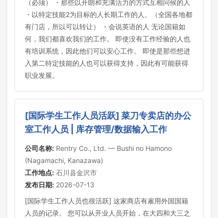
（必须） ・那些以开朗和充满活力的方式互相问候的人
・以特定技能2为目标的人长期工作的人。（全国各地都
有门店，所以可以转让） ・会说英语的人 无论国籍如
何，我们都喜欢我们的工作。 即使没有工作经验的人也
有培训系统，因此他们可以安心工作。 即使是那些想进
入第二特定技能的人也可以获得支持，因此有可能获得
职业发展。
[国际学生工作人员活跃] 菜刀专卖店的办公
室工作人员 | 库存管理/数据输入工作
公司名称:
Rentry Co., Ltd. — Bushi no Hamono
(Nagamachi, Kanazawa)
工作地点:
石川县金沢市
发布日期:
2026-07-13
[国际学生工作人员也很活跃] 这家商店有雇用外国国籍
人员的记录。 您可以从开业人员开始，在大四和大三之