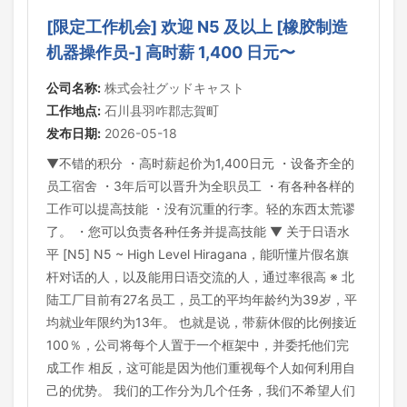
[限定工作机会] 欢迎 N5 及以上 [橡胶制造
机器操作员-] 高时薪 1,400 日元〜
公司名称:
株式会社グッドキャスト
工作地点:
石川县羽咋郡志賀町
发布日期:
2026-05-18
▼不错的积分 ・高时薪起价为1,400日元 ・设备齐全的
员工宿舍 ・3年后可以晋升为全职员工 ・有各种各样的
工作可以提高技能 ・没有沉重的行李。轻的东西太荒谬
了。 ・您可以负责各种任务并提高技能 ▼ 关于日语水
平 [N5] N5 ~ High Level Hiragana，能听懂片假名旗
杆对话的人，以及能用日语交流的人，通过率很高 ※ 北
陆工厂目前有27名员工，员工的平均年龄约为39岁，平
均就业年限约为13年。 也就是说，带薪休假的比例接近
100％，公司将每个人置于一个框架中，并委托他们完
成工作 相反，这可能是因为他们重视每个人如何利用自
己的优势。 我们的工作分为几个任务，我们不希望人们