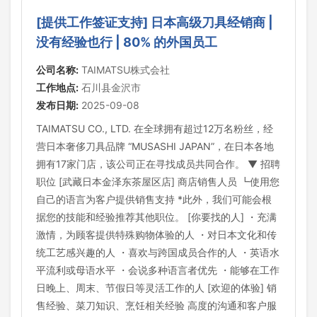
[提供工作签证支持] 日本高级刀具经销商 |
没有经验也行 | 80% 的外国员工
公司名称:
TAIMATSU株式会社
工作地点:
石川县金沢市
发布日期:
2025-09-08
TAIMATSU CO., LTD. 在全球拥有超过12万名粉丝，经
营日本奢侈刀具品牌 “MUSASHI JAPAN”，在日本各地
拥有17家门店，该公司正在寻找成员共同合作。 ▼ 招聘
职位 [武藏日本金泽东茶屋区店] 商店销售人员 ┗使用您
自己的语言为客户提供销售支持 *此外，我们可能会根
据您的技能和经验推荐其他职位。 [你要找的人] ・充满
激情，为顾客提供特殊购物体验的人 ・对日本文化和传
统工艺感兴趣的人 ・喜欢与跨国成员合作的人 ・英语水
平流利或母语水平 ・会说多种语言者优先 ・能够在工作
日晚上、周末、节假日等灵活工作的人 [欢迎的体验] 销
售经验、菜刀知识、烹饪相关经验 高度的沟通和客户服