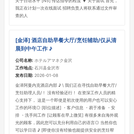
关于日语水平 [N5] 传达指令的程度 ▼ 关于面试 首先，
我正在计划一次在线面试 招聘负责人将联系通过文件审
查的人
[金泽] 酒店自助早餐大厅/烹饪辅助/仅从清
晨到中午工作 ♪
公司名称:
ホテルアマネク金沢
工作地点:
石川县金沢市
发布日期:
2026-01-08
金泽阿曼内克酒店内部 ♪ \ 我们正在寻找自助早餐大厅/
烹饪助理人员/！ 没有经验还行！ 在资深工作人员的精
心支持下， 这是一个即使是初次使用的用户也可以安心
工作的环境◎ [职位描述] ・客户信息 ・易于准备 ・安
排 ・洗手间工作 [让顾客在早上微笑] 有很多来自海外观
光的顾客，因此您可以充分利用自己的语言◎ 当然你也
可以学日语 ♪ [即使你没有经验也能提供安全的烹饪帮