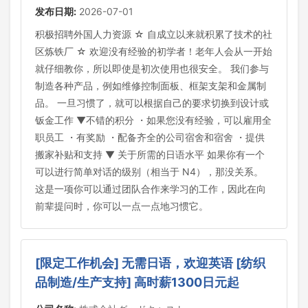
发布日期:
2026-07-01
积极招聘外国人力资源 ☆ 自成立以来就积累了技术的社
区炼铁厂 ☆ 欢迎没有经验的初学者！老年人会从一开始
就仔细教你，所以即使是初次使用也很安全。 我们参与
制造各种产品，例如维修控制面板、框架支架和金属制
品。 一旦习惯了，就可以根据自己的要求切换到设计或
钣金工作 ▼不错的积分 ・如果您没有经验，可以雇用全
职员工 ・有奖励 ・配备齐全的公司宿舍和宿舍 ・提供
搬家补贴和支持 ▼ 关于所需的日语水平 如果你有一个
可以进行简单对话的级别（相当于 N4），那没关系。
这是一项你可以通过团队合作来学习的工作，因此在向
前辈提问时，你可以一点一点地习惯它。
[限定工作机会] 无需日语，欢迎英语 [纺织
品制造/生产支持] 高时薪1300日元起