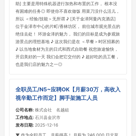
助] 主要是用特殊机器进行加热和布置的工作， 根本没
有困难的任务◎ 即使你不喜欢做饭 用菜刀没什么活儿，
所以 ＜经验/技能＞无所谓 ♪ [关于金泽阿曼内克酒店]
位于金泽市中心的片町/香林坊区， 前往城市观光景点的
绝佳去处！ 环游金泽的魅力， 我们的目标是成为参观旅
游景点的理想基地 ♪ 这次我们是在 ＜早餐＞时区招募的
♪ 以当地食材为主的日式和西式自助餐 祝您旅途愉快，
开启美好的一天 我们会把它交付的 ♪ 超好吃的员工餐，
也是我们店的魅力之一◎
全职员工/N5~应聘OK【月薪30万，高收入
视辛勤工作而定】脚手架施工人员
公司名称:
株式会社 名越組
工作地点:
石川县金沢市
发布日期:
2025-12-16
▼ 作为全职员工，月薪很高！ 月薪为 246,000 日元至