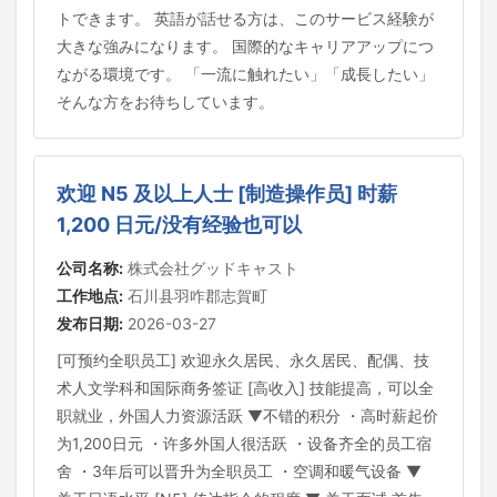
トできます。 英語が話せる方は、このサービス経験が
大きな強みになります。 国際的なキャリアアップにつ
ながる環境です。 「一流に触れたい」「成長したい」
そんな方をお待ちしています。
欢迎 N5 及以上人士 [制造操作员] 时薪
1,200 日元/没有经验也可以
公司名称:
株式会社グッドキャスト
工作地点:
石川县羽咋郡志賀町
发布日期:
2026-03-27
[可预约全职员工] 欢迎永久居民、永久居民、配偶、技
术人文学科和国际商务签证 [高收入] 技能提高，可以全
职就业，外国人力资源活跃 ▼不错的积分 ・高时薪起价
为1,200日元 ・许多外国人很活跃 ・设备齐全的员工宿
舍 ・3年后可以晋升为全职员工 ・空调和暖气设备 ▼