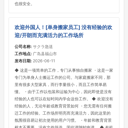
也很安全。
欢迎外国人！[单身搬家员工] 没有经验的欢
迎/开朗而充满活力的工作场所
公司名称:
サクラ急送
工作地点:
广岛县福山市
发布日期:
2026-06-11
◆ 这是一项简单的工作，专门从事独自搬家 ・这是一家
专门为单身人士搬运工作的公司。与家庭搬家不同，那
里有很多大型家具，而行李量很小，而且工作简单易
懂。 ・由于工作以包装和运输为中心，因此即使是没有
经验的人也可以在短时间内学会这份工作。 ◆ 欢迎没有
经验的人，无论年龄或教育背景如何 ・您无需有任何搬
迁工作的经验。工作场所明亮而充满活力，因此这里的
氛围很容易让初次使用的用户习惯。 ・年龄和教育背景
根本不重要。没有文件筛选，因此请随时申请。 ◆ 有机