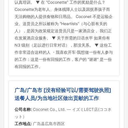
认真培训。 ▼ 在 “Coconette” 工作的奖励是什么？
Coconette为老年人、身体残障人士以及因抚养孩子而
无法购物的人提供食物和日用品。 Coconet 不是运输企
业。送货员之所以被称为 “Heartists”（与心脏有关的
人），是因为政策规定送货员只是一家酒店业， 我们正
在发展酒店业服务。 ▼ 关于所需的日语水平 如果你有
N3 级别（足以进行日常对话），那没关系。 ▼ 这份工
作非常适合这样的人 ・我喜欢开车·我想做一份有人参与
的工作：这是一份有回报的工作，客户的 “谢谢” 是一份
有回报的工作。
广岛/广岛市 [没有经验可以/需要驾驶执照]
送餐人员/为当地社区做出贡献的工作
公司名称:
Coconet Co., Ltd. — イズミLECT店(ココネ
ット）
工作地点:
广岛县広島市西区