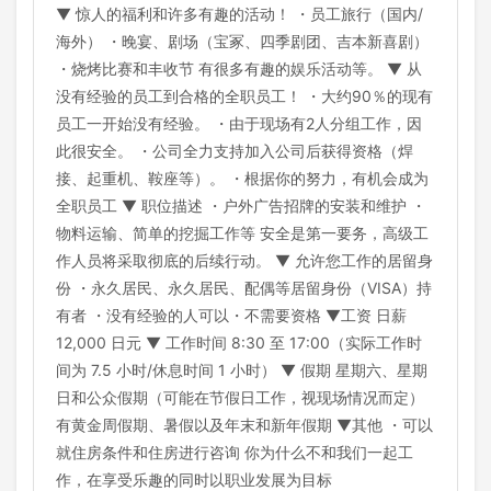
▼ 惊人的福利和许多有趣的活动！ ・员工旅行（国内/
海外） ・晚宴、剧场（宝冢、四季剧团、吉本新喜剧）
・烧烤比赛和丰收节 有很多有趣的娱乐活动等。 ▼ 从
没有经验的员工到合格的全职员工！ ・大约90％的现有
员工一开始没有经验。 ・由于现场有2人分组工作，因
此很安全。 ・公司全力支持加入公司后获得资格（焊
接、起重机、鞍座等）。 ・根据你的努力，有机会成为
全职员工 ▼ 职位描述 ・户外广告招牌的安装和维护 ・
物料运输、简单的挖掘工作等 安全是第一要务，高级工
作人员将采取彻底的后续行动。 ▼ 允许您工作的居留身
份 ・永久居民、永久居民、配偶等居留身份（VISA）持
有者 ・没有经验的人可以・不需要资格 ▼工资 日薪
12,000 日元 ▼ 工作时间 8:30 至 17:00（实际工作时
间为 7.5 小时/休息时间 1 小时） ▼ 假期 星期六、星期
日和公众假期（可能在节假日工作，视现场情况而定）
有黄金周假期、暑假以及年末和新年假期 ▼其他 ・可以
就住房条件和住房进行咨询 你为什么不和我们一起工
作，在享受乐趣的同时以职业发展为目标