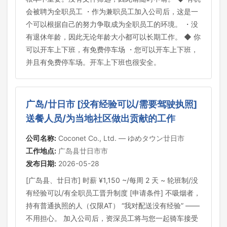
会被聘为全职员工 ・作为兼职员工加入公司后，这是一
个可以根据自己的努力争取成为全职员工的环境。 ・没
有退休年龄，因此无论年龄大小都可以长期工作。 ◆ 你
可以开车上下班，有免费停车场 ・您可以开车上下班，
并且有免费停车场。开车上下班也很安全。
广岛/廿日市 [没有经验可以/需要驾驶执照]
送餐人员/为当地社区做出贡献的工作
公司名称:
Coconet Co., Ltd. — ゆめタウン廿日市
工作地点:
广岛县廿日市市
发布日期:
2026-05-28
[广岛县、廿日市] 时薪 ¥1,150 ~/每周 2 天 ~ 轮班制/没
有经验可以/有全职员工晋升制度 [申请条件] 不吸烟者，
持有普通执照的人（仅限AT） “我对配送没有经验” ——
不用担心。 加入公司后，资深员工将与您一起骑车接受