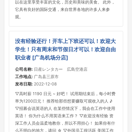
以在这里享受丰富的文化，历史和美味的美食。 此外，
它具有良好的国际交通，来自世界各地的许多人来参
观。
没有经验还行！开车上下班还可以！欢迎大
学生！只有周末和节假日才可以！欢迎自由
职业者 [广岛机场分店]
公司名称:
日産レンタカー 広島空港店
工作地点:
广岛县三原市
发布日期:
2022-12-08
▽高时薪 1190 日元 ~ 好吧！ 试用期结束后，每小时费
率为1200日元！ 推荐给那些想要赚取可观收入的人 ♪
▽招募会说英语的人 在某些情况下，我会在工作中使用
英语！ 你为什么不用英语来工作？ ▽欢迎没有经验 资
深工作人员会温柔地教你，所以不用担心！ 如果你有什
么不明白的地方，请问 ☆ ▽外国员工很活跃 美国工作