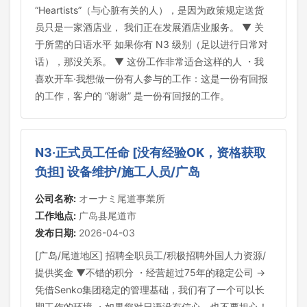
“Heartists”（与心脏有关的人），是因为政策规定送货
员只是一家酒店业， 我们正在发展酒店业服务。 ▼ 关
于所需的日语水平 如果你有 N3 级别（足以进行日常对
话），那没关系。 ▼ 这份工作非常适合这样的人 ・我
喜欢开车·我想做一份有人参与的工作：这是一份有回报
的工作，客户的 “谢谢” 是一份有回报的工作。
N3·正式员工任命 [没有经验OK，资格获取
负担] 设备维护/施工人员/广岛
公司名称:
オーナミ尾道事業所
工作地点:
广岛县尾道市
发布日期:
2026-04-03
[广岛/尾道地区] 招聘全职员工/积极招聘外国人力资源/
提供奖金 ▼不错的积分 ・经营超过75年的稳定公司 →
凭借Senko集团稳定的管理基础，我们有了一个可以长
期工作的环境 ・如果您对日语没有信心，也不要担心！