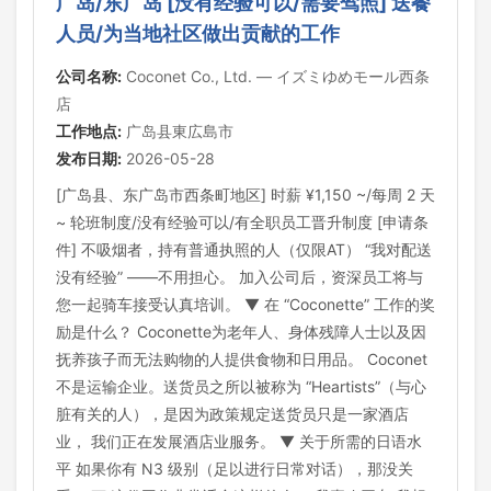
广岛/东广岛 [没有经验可以/需要驾照] 送餐
人员/为当地社区做出贡献的工作
公司名称:
Coconet Co., Ltd. — イズミゆめモール西条
店
工作地点:
广岛县東広島市
发布日期:
2026-05-28
[广岛县、东广岛市西条町地区] 时薪 ¥1,150 ~/每周 2 天
~ 轮班制度/没有经验可以/有全职员工晋升制度 [申请条
件] 不吸烟者，持有普通执照的人（仅限AT） “我对配送
没有经验” ——不用担心。 加入公司后，资深员工将与
您一起骑车接受认真培训。 ▼ 在 “Coconette” 工作的奖
励是什么？ Coconette为老年人、身体残障人士以及因
抚养孩子而无法购物的人提供食物和日用品。 Coconet
不是运输企业。送货员之所以被称为 “Heartists”（与心
脏有关的人），是因为政策规定送货员只是一家酒店
业， 我们正在发展酒店业服务。 ▼ 关于所需的日语水
平 如果你有 N3 级别（足以进行日常对话），那没关