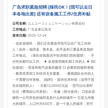
广岛求职紧急招聘 [移民OK！[我可以去日
本各地出差] 还有设备施工工作/住房补贴
公司名称:
エムユーコミュニケーション有限会社
工作地点:
广岛县東広島市
发布日期:
2025-12-24
・也欢迎移民 ・我们正在紧急寻找可以在广岛工作的
人！此外，福冈县、熊本县、岩手县和三重县将是我的
工作地点。（请在在线面试中告诉我们您的愿望） ・不
分性别都可以工作。 ★ 欢迎那些能长期工作的人 ★ [职
位描述] ・管道和电气设备的建造 □ 必要的技能和资格
・教育背景和工作经历无关紧要。 ・重视团队合作的人
・不需要任何资格。 [福利] ・提供住房补助（适用于居
住在福冈的人） ・日薪12,000日元起 ・您可以出差时
生活（费用由公司承担） ・衣服（部分提供） □也欢迎
移民〜公司所在的福冈县是什么样的城市〜 它是九州最
大的城市，人口约为500万，是一个迷人的城市，您可