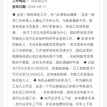
工作地点:
广岛县福山市
发布日期:
2026-06-11
◆ 这是一项简单的工作，专门从事独自搬家 ・这是一家
专门为单身人士搬运工作的公司。与家庭搬家不同，那
里有很多大型家具，而行李量很小，而且工作简单易
懂。 ・由于工作以包装和运输为中心，因此即使是没有
经验的人也可以在短时间内学会这份工作。 ◆ 欢迎没有
经验的人，无论年龄或教育背景如何 ・您无需有任何搬
迁工作的经验。工作场所明亮而充满活力，因此这里的
氛围很容易让初次使用的用户习惯。 ・年龄和教育背景
根本不重要。没有文件筛选，因此请随时申请。 ◆ 日薪
为1万日元至15,000日元，有激励措施 ・日工资制度为1
万日元至15,000日元。还有激励制度，辛勤工作直接反
映在收入上。 ◆ 有机会被聘为全职员工 ・作为兼职员
工加入公司后，这是一个可以根据自己的努力争取成为
全职员工的环境。 ・没有退休年龄，因此无论年龄大小
都可以长期工作。 ◆ 你可以开车上下班，有免费停车场
・您可以开车上下班，并且有免费停车场。开车上下班