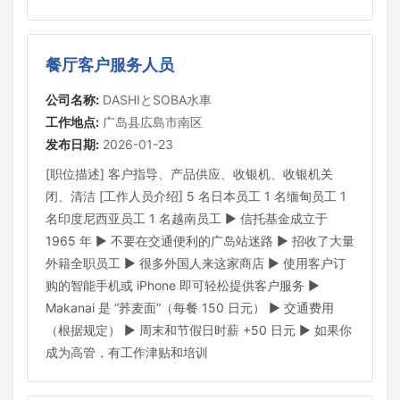
餐厅客户服务人员
公司名称:
DASHIとSOBA水車
工作地点:
广岛县広島市南区
发布日期:
2026-01-23
[职位描述] 客户指导、产品供应、收银机、收银机关
闭、清洁 [工作人员介绍] 5 名日本员工 1 名缅甸员工 1
名印度尼西亚员工 1 名越南员工 ▶ 信托基金成立于
1965 年 ▶ 不要在交通便利的广岛站迷路 ▶ 招收了大量
外籍全职员工 ▶ 很多外国人来这家商店 ▶ 使用客户订
购的智能手机或 iPhone 即可轻松提供客户服务 ▶
Makanai 是 “荞麦面”（每餐 150 日元） ▶ 交通费用
（根据规定） ▶ 周末和节假日时薪 +50 日元 ▶ 如果你
成为高管，有工作津贴和培训