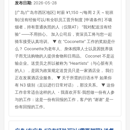
发布日期:
2026-05-28
[广岛/广岛市西区地区] 时薪 ¥1,150 ~/每周 2 天 ~ 轮班
制/没有经验可以/有全职员工晋升制度 [申请条件] 不吸
烟者，持有普通执照的人（仅限AT） “我对配送没有经
验” ——不用担心。 加入公司后，资深员工将与您一起
骑车接受认真培训。 ▼ 在 “Coconette” 工作的奖励是什
么？ Coconette为老年人、身体残障人士以及因抚养孩
子而无法购物的人提供食物和日用品。 Coconet 不是运
输企业。送货员之所以被称为 “Heartists”（与心脏有关
的人），是因为政策规定送货员只是一家酒店业， 我们
正在发展酒店业服务。 ▼ 关于所需的日语水平 如果你
有 N3 级别（足以进行日常对话），那没关系。 ▼ 这份
工作非常适合这样的人 ・我喜欢开车·我想做一份有人参
与的工作：这是一份有回报的工作，客户的 “谢谢” 是一
份有回报的工作。