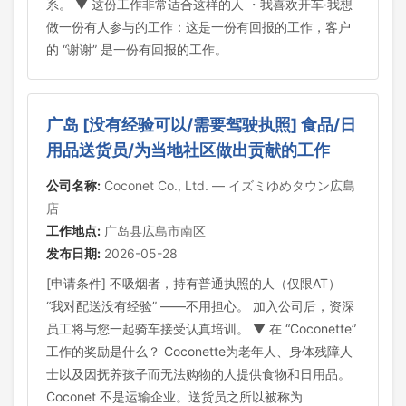
系。 ▼ 这份工作非常适合这样的人 ・我喜欢开车·我想
做一份有人参与的工作：这是一份有回报的工作，客户
的 “谢谢” 是一份有回报的工作。
广岛 [没有经验可以/需要驾驶执照] 食品/日
用品送货员/为当地社区做出贡献的工作
公司名称:
Coconet Co., Ltd. — イズミゆめタウン広島
店
工作地点:
广岛县広島市南区
发布日期:
2026-05-28
[申请条件] 不吸烟者，持有普通执照的人（仅限AT）
“我对配送没有经验” ——不用担心。 加入公司后，资深
员工将与您一起骑车接受认真培训。 ▼ 在 “Coconette”
工作的奖励是什么？ Coconette为老年人、身体残障人
士以及因抚养孩子而无法购物的人提供食物和日用品。
Coconet 不是运输企业。送货员之所以被称为