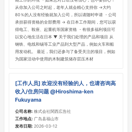
从你加入公司之时起，老年人就会精心支持你 →大约
80％的人没有经验就加入公司，所以请随时申请 ・公司
承担获得资格的全部费用 → 在日本工作期间，您可以获
得电工、鞍座、起重机等国家资格 ・有很多福利项目可
以安心地生活在日本 ▼ 关于我们处理的产品和项目 从
钢铁、电线和锡等工业产品到大型产品，例如火车和船
用发动机。 最近，我们还参与了备受关注的项目，例如
为国家活动中使用的木制建筑储存层压木材
[工作人员] 欢迎没有经验的人，也请咨询高
收入/住房问题 @Hiroshima-ken
Fukuyama
公司名称:
株式会社関西広告社
工作地点:
广岛县福山市
发布日期:
2026-03-12