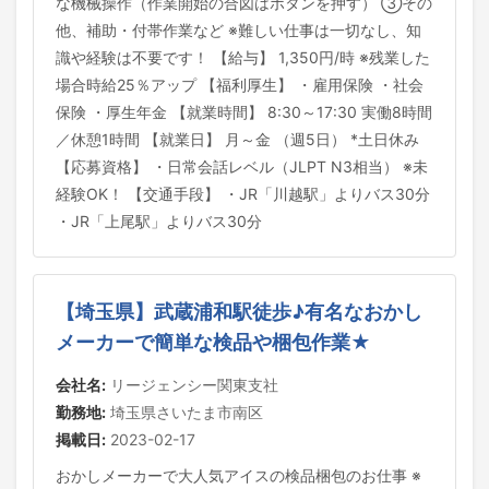
な機械操作（作業開始の合図はボタンを押す） ③その
他、補助・付帯作業など ※難しい仕事は一切なし、知
識や経験は不要です！ 【給与】 1,350円/時 ※残業した
場合時給25％アップ 【福利厚生】 ・雇用保険 ・社会
保険 ・厚生年金 【就業時間】 8:30～17:30 実働8時間
／休憩1時間 【就業日】 月～金 （週5日） *土日休み
【応募資格】 ・日常会話レベル（JLPT N3相当） ※未
経験OK！ 【交通手段】 ・JR「川越駅」よりバス30分
・JR「上尾駅」よりバス30分
【埼玉県】武蔵浦和駅徒歩♪有名なおかし
メーカーで簡単な検品や梱包作業★
会社名:
リージェンシー関東支社
勤務地:
埼玉県さいたま市南区
掲載日:
2023-02-17
おかしメーカーで大人気アイスの検品梱包のお仕事 ※