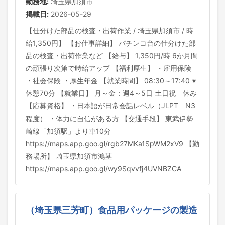
勤務地:
埼玉県加須市
掲載日:
2026-05-29
【仕分けた部品の検査・出荷作業 / 埼玉県加須市 / 時
給1,350円】 【お仕事詳細】 パチンコ台の仕分けた部
品の検査・出荷作業など 【給与】 1,350円/時 6か月間
の頑張り次第で時給アップ 【福利厚生】 ・雇用保険
・社会保険 ・厚生年金 【就業時間】 08:30～17:40 ※
休憩70分 【就業日】 月～金：週4～5日 土日祝 休み
【応募資格】 ・日本語が日常会話レベル（JLPT N3
程度） ・体力に自信がある方 【交通手段】 東武伊勢
崎線「加須駅」より車10分
https://maps.app.goo.gl/rgb27MKa1SpWM2xV9 【勤
務場所】 埼玉県加須市鴻茎
https://maps.app.goo.gl/wy9Sqvvfj4UVNBZCA
（埼玉県三芳町）食品用パッケージの製造