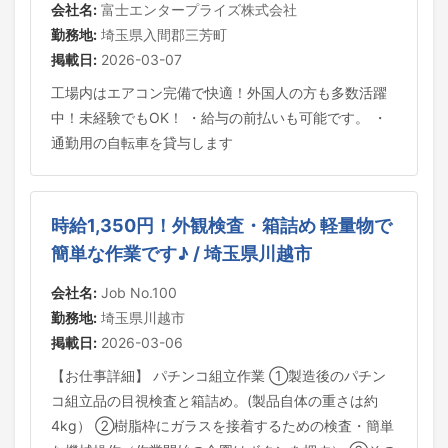
会社名:
富士エンタープライズ株式会社
勤務地:
埼玉県入間郡三芳町
掲載日:
2026-03-07
工場内はエアコン完備で快適！外国人の方も多数活躍
中！未経験でもOK！ ・給与の前払いも可能です。 ・
通勤用の自転車を貸与します
時給1,350円！外観検査・箱詰め 軽量物で
簡単な作業です♪ / 埼玉県川越市
会社名:
Job No.100
勤務地:
埼玉県川越市
掲載日:
2026-03-06
【お仕事詳細】 パチンコ組立作業 ①製造後のパチン
コ組立品の目視検査と箱詰め。(製品自体の重さは約
4kg） ②樹脂枠にガラスを接着するための検査・簡単