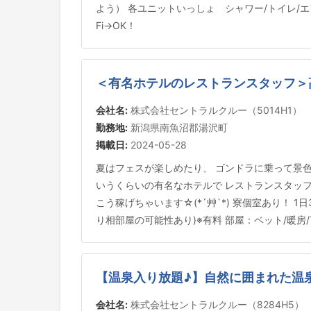
よう） 各ユニットいっしょ シャワー/トイレ/エア
Fi→OK！
＜有名ホテルのレストランスタッフ＞高
会社名:
株式会社セントラルクルー（5014H1）
勤務地:
新潟県南魚沼郡湯沢町
掲載日:
2024-05-28
夏はフェスが楽しめたり、 ゴンドラに乗って景色
いうくらいの有名なホテルで レストランスタッフの
こう稼げちゃいます☆(*´艸`*) 寮個室あり！ 
り相部屋の可能性あり)※有料 部屋：ベット/暖房
【温泉入り放題♪】自然に囲まれた温
会社名:
株式会社セントラルクルー（8284H5）