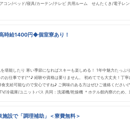
コン/ベッド/寝具/カーテン/テレビ 共用ルーム せんたくき/電子レンジ/
時給1400円◆個室寮あり！
を堪能したり 寒い季節になればスキーも楽しめる！ 1年中魅力たっぷ
お仕事です(^^♪ 経験や資格は要りません。 初めてでも大丈夫！丁寧にお
1日3食支給可能なので安心ですね♪ ご興味のある方はぜひご連絡ください(^^
/TV/冷蔵庫/ユニットバス 共同：洗濯機/乾燥機 ＊ホテル館内寮のため
泉施設で「調理補助」＜寮費無料＞