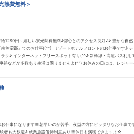
光熱費無料＞
給1280円～嬉しい寮光熱費無料♪都心とのアクセス良好♪♪ 豊かな自
南魚沼郡』でのお仕事!(^^)! リゾートホテルフロントのお仕事です♪
クラク♪ インターネットフリースポット有り(^^♪ 新幹線・高速バス利用で
処などが多数あり生活は困りませんよ(^^) お休みの日には、レジャー
務
お仕事になります‼‼朝早いのが苦手、夜型の方にピッタリなお仕事です☆
験者も大歓迎♪ 就業施設優待制度あり‼‼休日も満喫できますよ☆