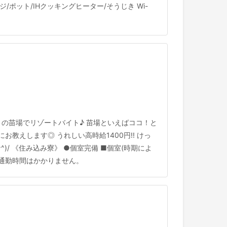
ポット/IHクッキングヒーター/そうじき Wi-
りの苗場でリゾートバイト♪ 苗場といえばココ！と
教えします◎ うれしい高時給1400円!! けっ
)/ 《住み込み寮》 ●個室完備 ■個室(時期によ
、通勤時間はかかりません。