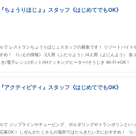
『ちょうりほじょ』スタッフ《はじめてでもOK》
ルで レストランちょうりほじょスタッフの募集です！ リゾートバイト
め！ 《いえの情報》 2人用（ふたりよう）/4人用（よにんよう） 各ユ
/電子レンジ/ポット/IHクッキングヒーター/そうじき Wi-Fi→OK！
『アクティビティ』スタッフ《はじめてでもOK》
ルで ジップラインやチュービング、ボルダリングやトランポリンといっ
募OK！ しぜんがたくさんの場所ではたらきたい方におすすめ！ 《いえ