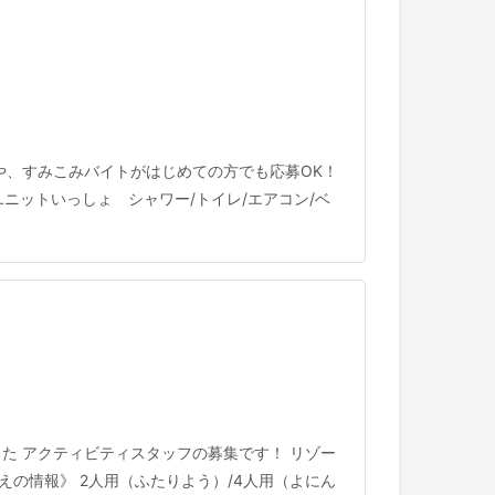
や、すみこみバイトがはじめての方でも応募OK！
ニットいっしょ シャワー/トイレ/エアコン/ベ
た アクティビティスタッフの募集です！ リゾー
の情報》 2人用（ふたりよう）/4人用（よにん