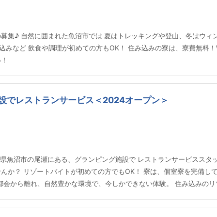
の募集♪ 自然に囲まれた魚沼市では 夏はトレッキングや登山、冬はウ
みなど 飲食や調理が初めての方もOK！ 住み込みの寮は、寮費無料！W
い！
設でレストランサービス＜2024オープン＞
 新潟県魚沼市の尾瀬にある、グランピング施設で レストランサービススタ
せんか？ リゾートバイトが初めての方でもOK！ 寮は、個室寮を完備し
！ 都会から離れ、自然豊かな環境で、今しかできない体験。 住み込みの