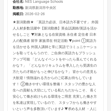
会社名:
NES Language Schools
勤務地:
新潟県新潟市中央区
掲載日:
2026-02-26
★新潟勤務★ 「英語力必須、日本語力不要です」 外国
人人材多数活躍中【新潟勤務】英会話講師/英語を活か
せるしごと ▼対象となる在留資格 永住者 定住者 日本
人の配偶者 留学 家族滞在 特定活動 ▼point ①英語力
を活かせる 外国人講師と常に英語でコミュニケーショ
ンを取ってもらうので、ご自身の英語力もブラッシュ
アップ可能 「どんなイベントをやったら喜んでくれる
かな？」 「どんなカリキュラムを導入したら受講生の
方たちの才能がもっと伸びるかな？」 皆からの意見も
大歓迎！情熱溢れる方からのご応募お待ちしていま
す！ ②働きやすい環境を整備！ スタッフの豊かな人
生への貢献も大切にしている私たちだからこそ、 長く
安心して働き続けられる環境をご用意 充実した働き方
を私達は実現しているので、 スタッフからも働きやす
いという声を多数頂いています♪ ▼求める人材 ・人に