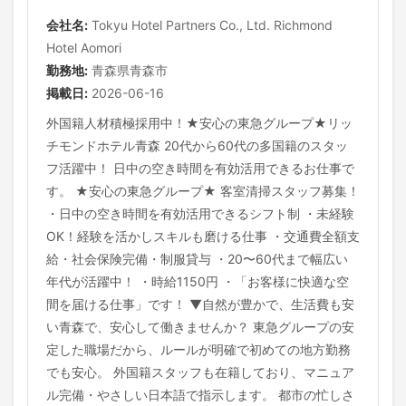
会社名:
Tokyu Hotel Partners Co., Ltd. Richmond
Hotel Aomori
勤務地:
青森県青森市
掲載日:
2026-06-16
外国籍人材積極採用中！★安心の東急グループ★リッ
チモンドホテル青森 20代から60代の多国籍のスタッ
フ活躍中！ 日中の空き時間を有効活用できるお仕事で
す。 ★安心の東急グループ★ 客室清掃スタッフ募集！
・日中の空き時間を有効活用できるシフト制 ・未経験
OK！経験を活かしスキルも磨ける仕事 ・交通費全額支
給・社会保険完備・制服貸与 ・20〜60代まで幅広い
年代が活躍中！ ・時給1150円 ・「お客様に快適な空
間を届ける仕事」です！ ▼自然が豊かで、生活費も安
い青森で、安心して働きませんか？ 東急グループの安
定した職場だから、ルールが明確で初めての地方勤務
でも安心。 外国籍スタッフも在籍しており、マニュア
ル完備・やさしい日本語で指示します。 都市の忙しさ