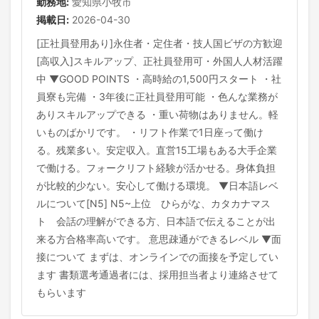
勤務地:
愛知県小牧市
掲載日:
2026-04-30
[正社員登用あり]永住者・定住者・技人国ビザの方歓迎
[高収入]スキルアップ、正社員登用可・外国人人材活躍
中 ▼GOOD POINTS ・高時給の1,500円スタート ・社
員寮も完備 ・3年後に正社員登用可能 ・色んな業務が
ありスキルアップできる ・重い荷物はありません。軽
いものばかリです。 ・リフト作業で1日座って働け
る。残業多い。安定収入。直営15工場もある大手企業
で働ける。フォークリフト経験が活かせる。身体負担
が比較的少ない。安心して働ける環境。 ▼日本語レベ
ルについて[N5] N5~上位 ひらがな、カタカナマス
ト 会話の理解ができる方、日本語で伝えることが出
来る方合格率高いです。 意思疎通ができるレベル ▼面
接について まずは、オンラインでの面接を予定してい
ます 書類選考通過者には、採用担当者より連絡させて
もらいます